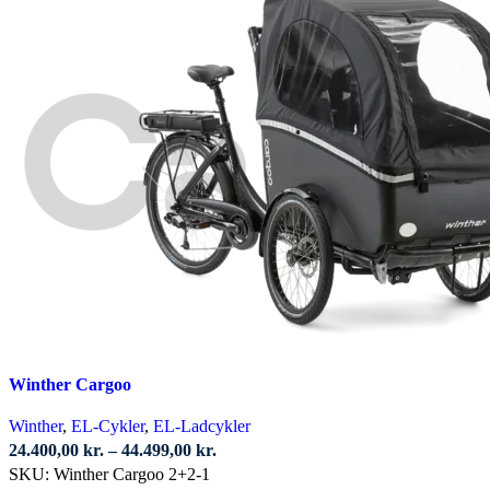
Winther Cargoo
Winther
,
EL-Cykler
,
EL-Ladcykler
Prisinterval:
24.400,00
kr.
–
44.499,00
kr.
24.400,00 kr.
SKU:
Winther Cargoo 2+2-1