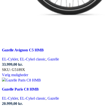
Gazelle Avignon C5 HMB
EL-Cykler
,
EL-Cykel classic
,
Gazelle
33.999,00
kr.
SKU:
G5189X
Dette
Vælg muligheder
vare
har
Gazelle Paris C8 HMB
flere
varianter.
EL-Cykler
,
EL-Cykel classic
,
Gazelle
Mulighederne
20.999,00
kr.
kan