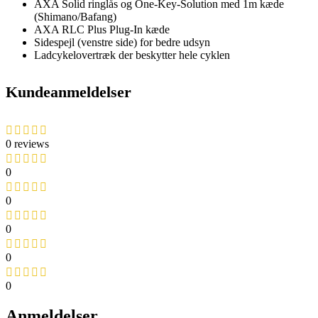
AXA Solid ringlås og One-Key-Solution med 1m kæde
(Shimano/Bafang)
AXA RLC Plus Plug-In kæde
Sidespejl (venstre side) for bedre udsyn
Ladcykelovertræk der beskytter hele cyklen
Kundeanmeldelser
0 reviews
0
0
0
0
0
Anmeldelser