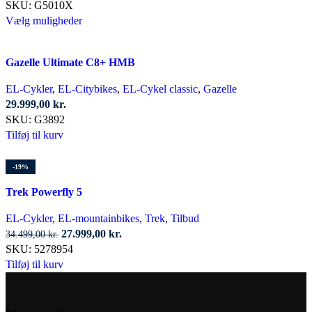
SKU:
G5010X
vælges
Dette
Vælg muligheder
på
vare
varesiden
har
Gazelle Ultimate C8+ HMB
flere
varianter.
EL-Cykler
,
EL-Citybikes
,
EL-Cykel classic
,
Gazelle
Mulighederne
29.999,00
kr.
kan
SKU:
G3892
vælges
Tilføj til kurv
på
varesiden
-19%
Trek Powerfly 5
EL-Cykler
,
EL-mountainbikes
,
Trek
,
Tilbud
Den
Den
27.999,00
kr.
34.499,00
kr.
oprindelige
aktuelle
SKU:
5278954
pris
pris
Tilføj til kurv
var:
er:
34.499,00 kr..
27.999,00 kr..