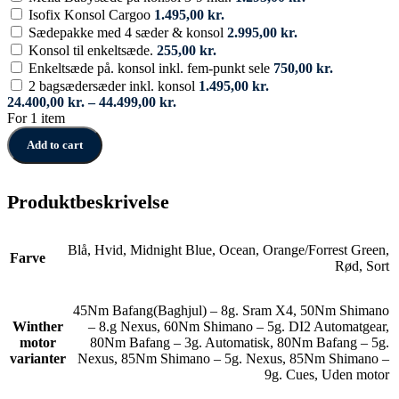
Isofix Konsol Cargoo
1.495,00
kr.
Sædepakke med 4 sæder & konsol
2.995,00
kr.
Konsol til enkeltsæde.
255,00
kr.
Enkeltsæde på. konsol inkl. fem-punkt sele
750,00
kr.
2 bagsædersæder inkl. konsol
1.495,00
kr.
Prisinterval:
24.400,00
kr.
–
44.499,00
kr.
24.400,00 kr.
For 1 item
til
Add to cart
44.499,00 kr.
Produktbeskrivelse
Blå
,
Hvid
,
Midnight Blue
,
Ocean
,
Orange/Forrest Green
,
Farve
Rød
,
Sort
45Nm Bafang(Baghjul) – 8g. Sram X4
,
50Nm Shimano
Winther
– 8.g Nexus
,
60Nm Shimano – 5g. DI2 Automatgear
,
motor
80Nm Bafang – 3g. Automatisk
,
80Nm Bafang – 5g.
varianter
Nexus
,
85Nm Shimano – 5g. Nexus
,
85Nm Shimano –
9g. Cues
,
Uden motor