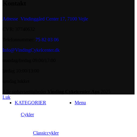
Kontakt
Adresse
:
Vindinggård Center 17, 7100 Vejle
CVR: 37740632
Telefonnummer:
75 82 03 06
Info@VindingCykelcenter.dk
mandag/fredag 09:00/17:00
lørdag 10:00/13:00
søndag lukket
Alle ophavsrettigheder
Vinding Cykelcenter Aps
2025
Luk
KATEGORIER
Menu
Cykler
Classiccykler