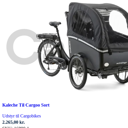
til
44.499,00 kr.
Kaleche Til Cargoo Sort
Udstyr til Cargobikes
2.265,00
kr.