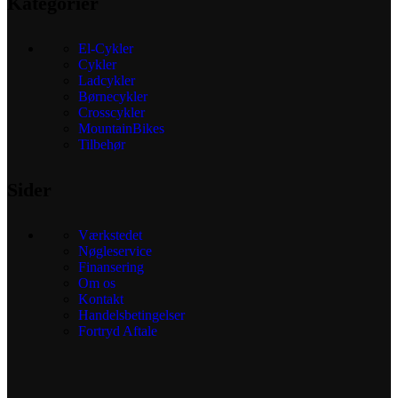
Kategorier
El-Cykler
Cykler
Ladcykler
Børnecykler
Crosscykler
MountainBikes
Tilbehør
Sider
Værkstedet
Nøgleservice
Finansering
Om os
Kontakt
Handelsbetingelser
Fortryd Aftale