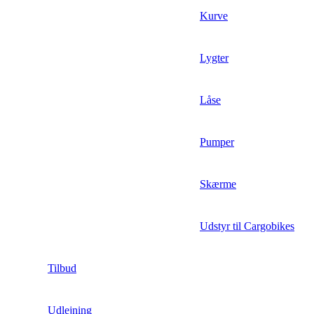
Kurve
Lygter
Låse
Pumper
Skærme
Udstyr til Cargobikes
Tilbud
Udlejning