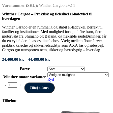
Varenummer (SKU):
Winther Cargoo 2+2-1
Winther Cargoo – Praktisk og fleksibel el-ladcykel til
hverdagen
Winther Cargoo er en rummelig og stabil el-ladcykel, perfekt til
familier og institutioner. Med mulighed for op til fire børn, flere
motorvalg fra Shimano og Bafang, og fleksible sædeløsninger, får
du en cykel der tilpasses dine behov. Vælg mellem flotte farver,
praktisk kaleche og sikkerhedsudstyr som AXA-lås og sidespejl.
Cargoo gør transporten nem, sikker og bæredygtig – hver dag.
Prisinterval:
24.400,00
kr.
–
44.499,00
kr.
24.400,00 kr.
til
Farve
44.499,00 kr.
Winther motor varianter
Ryd
Winther Cargoo antal
Tilføj til kurv
Tilbehør