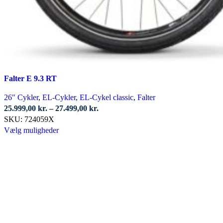
Falter E 9.3 RT
26" Cykler
,
EL-Cykler
,
EL-Cykel classic
,
Falter
Prisinterval:
25.999,00
kr.
–
27.499,00
kr.
25.999,00 kr.
SKU:
724059X
Dette
til
Vælg muligheder
vare
27.499,00 kr.
har
flere
varianter.
Mulighederne
kan
vælges
på