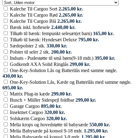
Select
product
Kaleche Til Cargoo Sort
2.265,00
kr.
variation
Kaleche Til Cargoo Rød
2.265,00
kr.
Kaleche Til Cargoo Blå
2.265,00
kr.
Bænk inkl. hoftesele
2.440,00
kr.
Tilkøb til bænk: fempunkt selesæt(et barn)
165,00
kr.
Tilkøb til bænk: Hyndesæt Deluxe
795,00
kr.
Sædepolster 2 stk.
330,00
kr.
Polster til seler 2 stk.
200,00
kr.
Indsats - Pudestøtte til små børn(9-18 mdr.)
395,00
kr.
Godkendt AXA Solid Ringlås
299,00
kr.
One-Key-Solution Lås og Batterilås med samme nøgle.
430,00
kr.
One-Key-Solution Lås, Kæde og Batterilås med samme nøgle.
695,00
kr.
Matrix Plug-in kæde
299,00
kr.
Busch + Müller Sidespejl foldbar
299,00
kr.
Garage Cargoo
895,00
kr.
Insektnet Cargoo
320,00
kr.
Solskærm Cargoo
320,00
kr.
Melia krops og hovedstøtte til babysæde
550,00
kr.
Melia Babysæde på konsol 9-18 mdr.
1.295,00
kr.
Melia Babysæde på konsol 3-9 mdr.
1.295,00
kr.