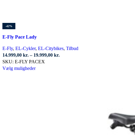
-42%
E-Fly Pace Lady
E-Fly
,
EL-Cykler
,
EL-Citybikes
,
Tilbud
Prisinterval:
14.999,00
kr.
–
19.999,00
kr.
14.999,00 kr.
SKU:
E-FLY PACEX
Dette
til
Vælg muligheder
vare
19.999,00 kr.
har
flere
varianter.
Mulighederne
kan
vælges
på
varesiden