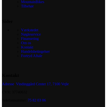
MountainBikes
Tilbehør
Sider
Værkstedet
Nøgleservice
Finansering
Om os
Kontakt
Handelsbetingelser
Fortryd Aftale
Kontakt
Adresse
:
Vindinggård Center 17, 7100 Vejle
CVR: 37740632
Telefonnummer:
75 82 03 06