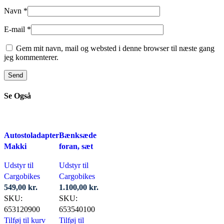
Navn
*
E-mail
*
Gem mit navn, mail og websted i denne browser til næste gang
jeg kommenterer.
Se Også
Autostoladapter
Bænksæde
Makki
foran, sæt
Udstyr til
Udstyr til
Cargobikes
Cargobikes
549,00
kr.
1.100,00
kr.
SKU:
SKU:
653120900
653540100
Tilføj til kurv
Tilføj til