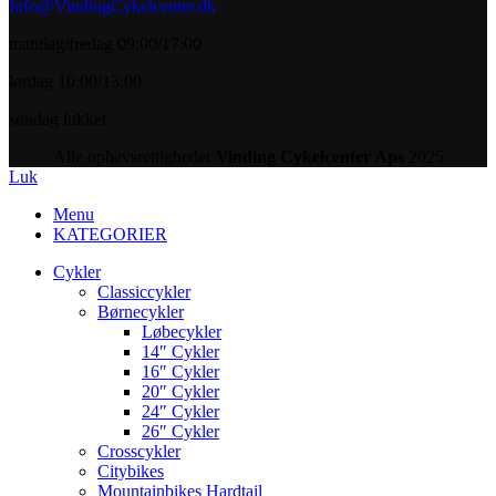
Info@VindingCykelcenter.dk
mandag/fredag 09:00/17:00
lørdag 10:00/13:00
søndag lukket
Alle ophavsrettigheder
Vinding Cykelcenter Aps
2025
Luk
Menu
KATEGORIER
Cykler
Classiccykler
Børnecykler
Løbecykler
14″ Cykler
16″ Cykler
20″ Cykler
24″ Cykler
26″ Cykler
Crosscykler
Citybikes
Mountainbikes Hardtail