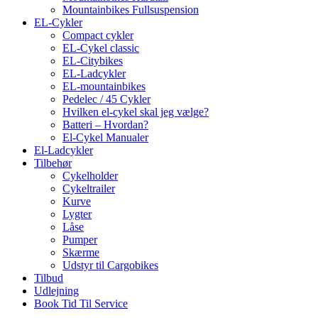
Mountainbikes Fullsuspension
EL-Cykler
Compact cykler
EL-Cykel classic
EL-Citybikes
EL-Ladcykler
EL-mountainbikes
Pedelec / 45 Cykler
Hvilken el-cykel skal jeg vælge?
Batteri – Hvordan?
El-Cykel Manualer
El-Ladcykler
Tilbehør
Cykelholder
Cykeltrailer
Kurve
Lygter
Låse
Pumper
Skærme
Udstyr til Cargobikes
Tilbud
Udlejning
Book Tid Til Service