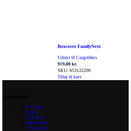
Boxcover FamilyNext
Udstyr til Cargobikes
919,00
kr.
SKU:
653122200
Tilføj til kurv
Kategorier
El-Cykler
Cykler
Ladcykler
Børnecykler
Crosscykler