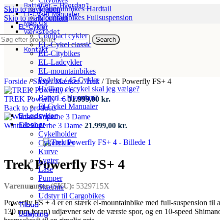
Batterier – Hvordan?
Mountainbikes Hardtail
Skip to navigation
El-Cykel Manualer
Mountainbikes Fullsuspension
Skip to main content
Mød Os
EL-Cykler
Værkstedet
Compact cykler
Search
App
EL-Cykel classic
Kontakt
EL-Citybikes
EL-Ladcykler
EL-mountainbikes
Pedelec / 45 Cykler
Forside
/
Shop
/
Mærker
/
Trek
/
Trek Powerfly FS+ 4
Hvilken el-cykel skal jeg vælge?
Batteri – Hvordan?
TREK Powerfly+ 6
31.999,00
kr.
El-Cykel Manualer
Back to products
El-Ladcykler
Tilbehør
Winther Superbe 3 Dame
21.999,00
kr.
Cykelholder
Cykeltrailer
Kurve
Lygter
Trek Powerfly FS+ 4
Låse
Pumper
Varenummer (SKU):
5329715X
Skærme
Udstyr til Cargobikes
Powerfly FS + 4 er en stærk el-mountainbike med full-suspension til
Tilbud
130 mm foran) udjævner selv de værste spor, og en 10-speed Shimano 
Udlejning