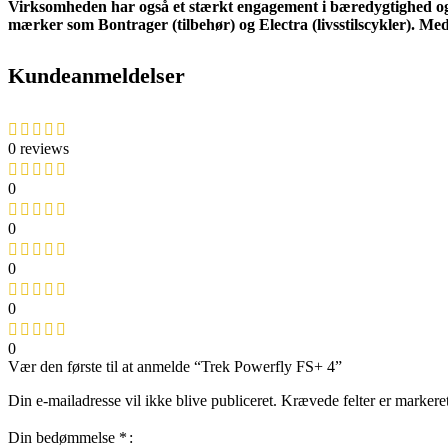
Virksomheden har også et stærkt engagement i bæredygtighed og 
mærker som Bontrager (tilbehør) og Electra (livsstilscykler). Med
Kundeanmeldelser
0 reviews
0
0
0
0
0
Vær den første til at anmelde “Trek Powerfly FS+ 4”
Din e-mailadresse vil ikke blive publiceret.
Krævede felter er marker
Din bedømmelse
*