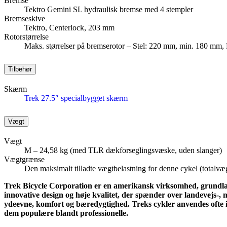
Bremse
Tektro Gemini SL hydraulisk bremse med 4 stempler
Bremseskive
Tektro, Centerlock, 203 mm
Rotorstørrelse
Maks. størrelser på bremserotor – Stel: 220 mm, min. 180 mm, F
Tilbehør
Skærm
Trek 27.5″ specialbygget skærm
Vægt
Vægt
M – 24,58 kg (med TLR dækforseglingsvæske, uden slanger)
Vægtgrænse
Den maksimalt tilladte vægtbelastning for denne cykel (totalvæg
Trek Bicycle Corporation er en amerikansk virksomhed, grundlagt
innovative design og høje kvalitet, der spænder over landevejs-, m
ydeevne, komfort og bæredygtighed. Treks cykler anvendes ofte
dem populære blandt professionelle.