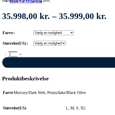
bremsekraft til en rimelig pris.
Book Tid Til Service
Pr
35.998,00
kr.
–
35.999,00
kr.
35
til
Farve
35
Størrelse(US)
Trek Powerfly FS+ 4 antal
Produktbeskrivelse
Farve
Mercury/Dark Web
,
Pennyflake/Black Olive
Størrelse(US)
L
,
M
,
S
,
XL