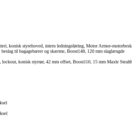
teri, konisk styrehoved, intern ledningsføring, Motor Armor-motorbesky
H, beslag til bagagebærer og skærme, Boost148, 120 mm slaglængde
lockout, konisk styrrør, 42 mm offset, Boost110, 15 mm Maxle Steal
ksel
ksel