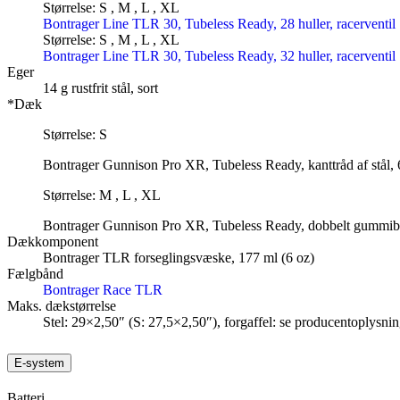
Størrelse: S , M , L , XL
Bontrager Line TLR 30, Tubeless Ready, 28 huller, racerventil
Størrelse: S , M , L , XL
Bontrager Line TLR 30, Tubeless Ready, 32 huller, racerventil
Eger
14 g rustfrit stål, sort
*Dæk
Størrelse: S
Bontrager Gunnison Pro XR, Tubeless Ready, kanttråd af stål, 
Størrelse: M , L , XL
Bontrager Gunnison Pro XR, Tubeless Ready, dobbelt gummibla
Dækkomponent
Bontrager TLR forseglingsvæske, 177 ml (6 oz)
Fælgbånd
Bontrager Race TLR
Maks. dækstørrelse
Stel: 29×2,50″ (S: 27,5×2,50″), forgaffel: se producentoplysnin
E-system
Batteri