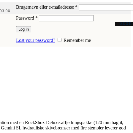
Påkrævet
Brugernavn eller e-mailadresse
*
03 06
Påkrævet
Password
*
0,00
Kr
Log in
Lost your password?
Remember me
mbination med en RockShox Deluxe-affjedringspakke (120 mm bagtil,
 Gemini SL hydrauliske skivebremser med fire stempler leverer god