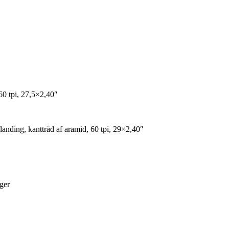
60 tpi, 27,5×2,40″
nding, kanttråd af aramid, 60 tpi, 29×2,40″
ger