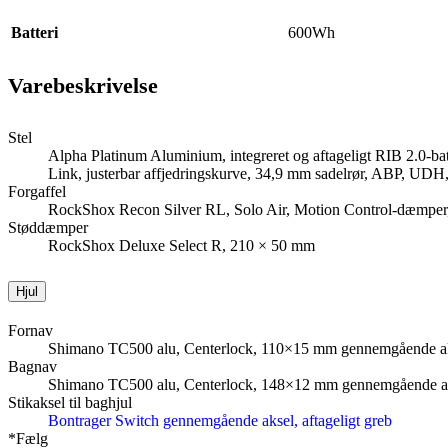
Batteri
600Wh
Varebeskrivelse
Stel
Alpha Platinum Aluminium, integreret og aftageligt RIB 2.0-bat
Link, justerbar affjedringskurve, 34,9 mm sadelrør, ABP, UD
Forgaffel
RockShox Recon Silver RL, Solo Air, Motion Control-dæmper, 
Støddæmper
RockShox Deluxe Select R, 210 × 50 mm
Hjul
Fornav
Shimano TC500 alu, Centerlock, 110×15 mm gennemgående a
Bagnav
Shimano TC500 alu, Centerlock, 148×12 mm gennemgående a
Stikaksel til baghjul
Bontrager Switch gennemgående aksel, aftageligt greb
*Fælg