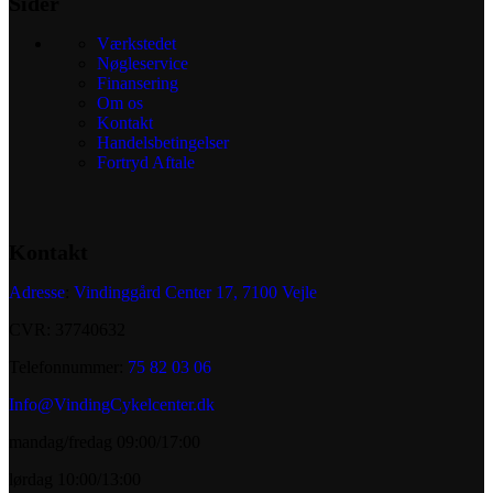
Sider
Værkstedet
Nøgleservice
Finansering
Om os
Kontakt
Handelsbetingelser
Fortryd Aftale
Kontakt
Adresse
:
Vindinggård Center 17, 7100 Vejle
CVR: 37740632
Telefonnummer:
75 82 03 06
Info@VindingCykelcenter.dk
mandag/fredag 09:00/17:00
lørdag 10:00/13:00