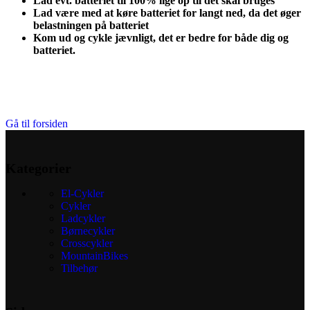
Lad evt. batteriet til 100% lige op til det skal bruges
Lad være med at køre batteriet for langt ned, da det øger
belastningen på batteriet
Kom ud og cykle jævnligt, det er bedre for både dig og
batteriet.
Gå til forsiden
Kategorier
El-Cykler
Cykler
Ladcykler
Børnecykler
Crosscykler
MountainBikes
Tilbehør