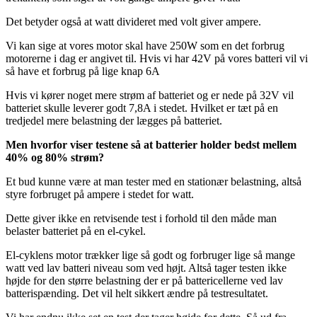
Det betyder også at watt divideret med volt giver ampere.
Vi kan sige at vores motor skal have 250W som en det forbrug
motorerne i dag er angivet til. Hvis vi har 42V på vores batteri vil vi
så have et forbrug på lige knap 6A
Hvis vi kører noget mere strøm af batteriet og er nede på 32V vil
batteriet skulle leverer godt 7,8A i stedet. Hvilket er tæt på en
tredjedel mere belastning der lægges på batteriet.
Men hvorfor viser testene så at batterier holder bedst mellem
40% og 80% strøm?
Et bud kunne være at man tester med en stationær belastning, altså
styre forbruget på ampere i stedet for watt.
Dette giver ikke en retvisende test i forhold til den måde man
belaster batteriet på en el-cykel.
El-cyklens motor trækker lige så godt og forbruger lige så mange
watt ved lav batteri niveau som ved højt. Altså tager testen ikke
højde for den større belastning der er på battericellerne ved lav
batterispænding. Det vil helt sikkert ændre på testresultatet.