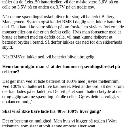
måler du de f.eks. 50 battericeller, vil der måske være 3,6V på en
celle og 3,5V på en anden og 3,7V på en tredje osv.
Når denne spændingsforskel bliver for stor, vil batteriet Battery
Management System også kaldet BMS i daglig tale, lukke batteriet
ned. Den kan ikke være sikker på om forskellen skyldes forkert lade
mønster eller om der er en defekt celle. Hvis man fortsætter med at
bruge et batteri med en defekt celle, vil man kunne risikerer at
batteriet bryder i brand. Så derfor lukkes der ned for din sikkerheds
skyld.
Når BMS’en lukke ned, vil batteriet blive ubrugelig.
Hvordan undgår man så at der kommer spændingsforskel på
cellerne?
Det gør man ved at lade batteriet til 100% med jævne mellemrum.
Ved 100% vil batteriet blive kalibreret. Med andre ord, alt den strøm
der kan lades på er ladet på. Det vil på et sundt batteri betyde at der
er nøjagtig samme spænding på alle celler. Gøres dette jævnligt, vil
ubalancen undgås.
Skal vi så ikke bare lade fra 40%-100% hver gang?
Det er bestemt en mulighed. Men hvis vi kigger på reglen i Watt
trekanten, som siger at volt gange ampere giver watt.