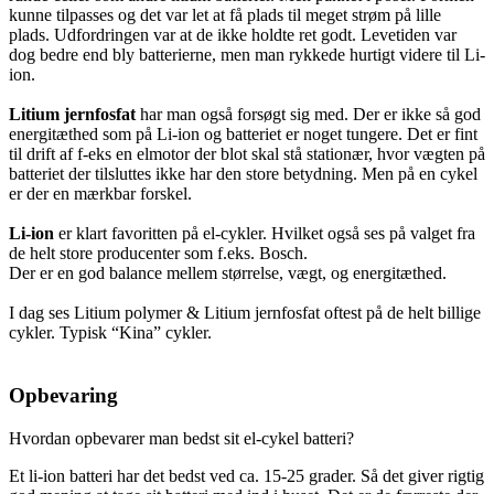
kunne tilpasses og det var let at få plads til meget strøm på lille
plads. Udfordringen var at de ikke holdte ret godt. Levetiden var
dog bedre end bly batterierne, men man rykkede hurtigt videre til Li-
ion.
Litium jernfosfat
har man også forsøgt sig med. Der er ikke så god
energitæthed som på Li-ion og batteriet er noget tungere. Det er fint
til drift af f-eks en elmotor der blot skal stå stationær, hvor vægten på
batteriet der tilsluttes ikke har den store betydning. Men på en cykel
er der en mærkbar forskel.
Li-ion
er klart favoritten på el-cykler. Hvilket også ses på valget fra
de helt store producenter som f.eks. Bosch.
Der er en god balance mellem størrelse, vægt, og energitæthed.
I dag ses Litium polymer & Litium jernfosfat oftest på de helt billige
cykler. Typisk “Kina” cykler.
Opbevaring
Hvordan opbevarer man bedst sit el-cykel batteri?
Et li-ion batteri har det bedst ved ca. 15-25 grader. Så det giver rigtig