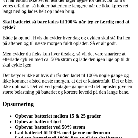
Vi har endnu ikke set en test der tager højde for dette. Så ud fra
vores erfaring, så holder batterierne længere når de ikke køres ret
langt ned og lades helt op inden brug.
Skal batteriet så bare lades til 100% når jeg er færdig med at
cykle?
Både ja og nej. Hvis du cykler hver dag og cyklen skal stå fra hen
på aftenen og til næste morgen fuldt opladet. Så er alt godt.
Men cykler du f.eks kun hver tirsdag, så vil det vare smartere at
efterlade cyklen med ca. 50% strøm og lade den igen lige op til du
skal cykle igen.
Det betyder ikke at hvis du får den ladet til 100% nogle gange og
ikke kommer afsted næste morgen, at det er katastrofalt. Det er blot
ikke optimalt. Det vil ved gentagne gange med det mønster give en
større belastning på batteriet og kortere levetid på den lange bane.
Opsumering
Opbevar batteriet mellem 15 & 25 grader
Opbevar batteriet tørt
Opbevar batteriet ved 50% strøm
Lad batteriet til 100% med jævne mellemrum