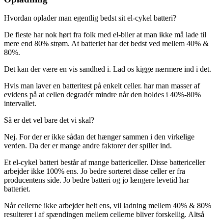
Hvordan oplader man egentlig bedst sit el-cykel batteri?
De fleste har nok hørt fra folk med el-biler at man ikke må lade til
mere end 80% strøm. At batteriet har det bedst ved mellem 40% &
80%.
Det kan der være en vis sandhed i. Lad os kigge nærmere ind i det.
Hvis man laver en batteritest på enkelt celler. har man masser af
evidens på at cellen degradér mindre når den holdes i 40%-80%
intervallet.
Så er det vel bare det vi skal?
Nej. For der er ikke sådan det hænger sammen i den virkelige
verden. Da der er mange andre faktorer der spiller ind.
Et el-cykel batteri består af mange battericeller. Disse battericeller
arbejder ikke 100% ens. Jo bedre sorteret disse celler er fra
producentens side. Jo bedre batteri og jo længere levetid har
batteriet.
Når cellerne ikke arbejder helt ens, vil ladning mellem 40% & 80%
resulterer i af spændingen mellem cellerne bliver forskellig. Altså