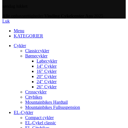
søndag lukket
Alle ophavsrettigheder
Vinding Cykelcenter Aps
2025
Luk
Menu
KATEGORIER
Cykler
Classiccykler
Børnecykler
Løbecykler
14″ Cykler
16″ Cykler
20″ Cykler
24″ Cykler
26″ Cykler
Crosscykler
Citybikes
Mountainbikes Hardtail
Mountainbikes Fullsuspension
EL-Cykler
Compact cykler
EL-Cykel classic
EL-Citybikes