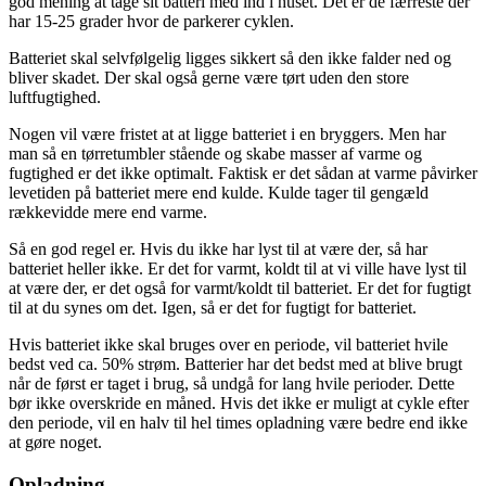
god mening at tage sit batteri med ind i huset. Det er de færreste der
har 15-25 grader hvor de parkerer cyklen.
Batteriet skal selvfølgelig ligges sikkert så den ikke falder ned og
bliver skadet. Der skal også gerne være tørt uden den store
luftfugtighed.
Nogen vil være fristet at at ligge batteriet i en bryggers. Men har
man så en tørretumbler stående og skabe masser af varme og
fugtighed er det ikke optimalt. Faktisk er det sådan at varme påvirker
levetiden på batteriet mere end kulde. Kulde tager til gengæld
rækkevidde mere end varme.
Så en god regel er. Hvis du ikke har lyst til at være der, så har
batteriet heller ikke. Er det for varmt, koldt til at vi ville have lyst til
at være der, er det også for varmt/koldt til batteriet. Er det for fugtigt
til at du synes om det. Igen, så er det for fugtigt for batteriet.
Hvis batteriet ikke skal bruges over en periode, vil batteriet hvile
bedst ved ca. 50% strøm. Batterier har det bedst med at blive brugt
når de først er taget i brug, så undgå for lang hvile perioder. Dette
bør ikke overskride en måned. Hvis det ikke er muligt at cykle efter
den periode, vil en halv til hel times opladning være bedre end ikke
at gøre noget.
Opladning