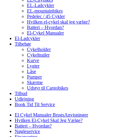
EL-Ladcykler
EL-mountainbikes
Pedelec / 45 Cykler
Hvilken el-cykel skal jeg vælge?
Batteri – Hvordan?
El-Cykel Manualer
El-Ladcykler
Tilbehør
Cykelholder
Cykeltrailer
Kurve
Lygter
Låse
Pumper
Skærme
Udstyr til Cargobikes
Tilbud
Udlejning
Book Tid Til Service
El Cykel Manualer BrugsAnvisninger
Hvilken El-Cykel Skal Jeg Vælge?
Batteri – Hvordan?
Nøgleservice
Finansering