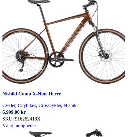
vare
varesiden
har
flere
varianter.
Mulighederne
kan
vælges
på
varesiden
Nishiki Comp X-Nine Herre
Cykler
,
Citybikes
,
Crosscykler
,
Nishiki
6.999,00
kr.
SKU:
916262418X
Dette
Vælg muligheder
vare