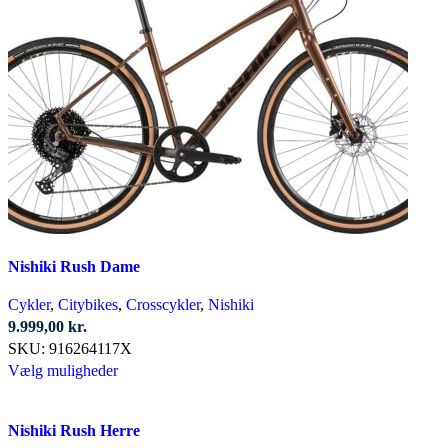
flere
varianter.
Mulighederne
kan
vælges
på
varesiden
Nishiki Rush Dame
Cykler
,
Citybikes
,
Crosscykler
,
Nishiki
9.999,00
kr.
SKU:
916264117X
Dette
Vælg muligheder
vare
har
Nishiki Rush Herre
flere