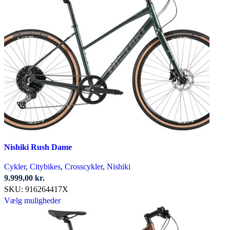
har
flere
varianter.
Mulighederne
kan
vælges
på
varesiden
Nishiki Rush Dame
Cykler
,
Citybikes
,
Crosscykler
,
Nishiki
9.999,00
kr.
SKU:
916264417X
Dette
Vælg muligheder
vare
har