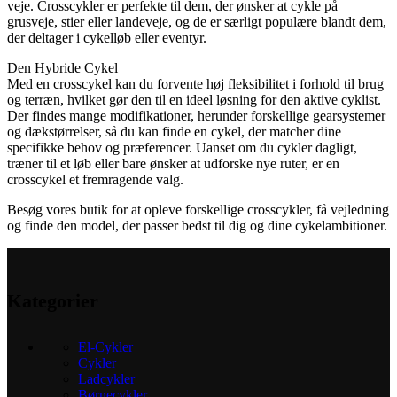
veje. Crosscykler er perfekte til dem, der ønsker at cykle på
grusveje, stier eller landeveje, og de er særligt populære blandt dem,
der deltager i cykelløb eller eventyr.
Den Hybride Cykel
Med en crosscykel kan du forvente høj fleksibilitet i forhold til brug
og terræn, hvilket gør den til en ideel løsning for den aktive cyklist.
Der findes mange modifikationer, herunder forskellige gearsystemer
og dækstørrelser, så du kan finde en cykel, der matcher dine
specifikke behov og præferencer. Uanset om du cykler dagligt,
træner til et løb eller bare ønsker at udforske nye ruter, er en
crosscykel et fremragende valg.
Besøg vores butik for at opleve forskellige crosscykler, få vejledning
og finde den model, der passer bedst til dig og dine cykelambitioner.
Kategorier
El-Cykler
Cykler
Ladcykler
Børnecykler