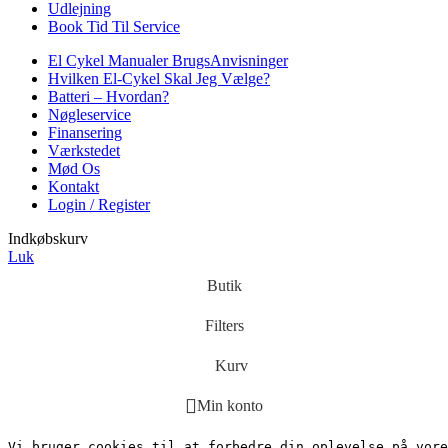
Udlejning
Book Tid Til Service
El Cykel Manualer BrugsAnvisninger
Hvilken El-Cykel Skal Jeg Vælge?
Batteri – Hvordan?
Nøgleservice
Finansering
Værkstedet
Mød Os
Kontakt
Login / Register
Indkøbskurv
Luk
Butik
Filters
Kurv
Min konto
Vi bruger cookies til at forbedre din oplevelse på vore