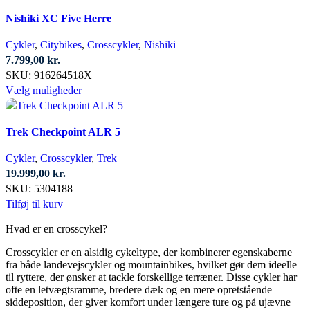
har
Nishiki XC Five Herre
flere
varianter.
Cykler
,
Citybikes
,
Crosscykler
,
Nishiki
Mulighederne
7.799,00
kr.
kan
SKU:
916264518X
vælges
Dette
Vælg muligheder
på
vare
varesiden
har
Trek Checkpoint ALR 5
flere
varianter.
Cykler
,
Crosscykler
,
Trek
Mulighederne
19.999,00
kr.
kan
SKU:
5304188
vælges
Tilføj til kurv
på
varesiden
Hvad er en crosscykel?
Crosscykler er en alsidig cykeltype, der kombinerer egenskaberne
fra både landevejscykler og mountainbikes, hvilket gør dem ideelle
til ryttere, der ønsker at tackle forskellige terræner. Disse cykler har
ofte en letvægtsramme, bredere dæk og en mere opretstående
siddeposition, der giver komfort under længere ture og på ujævne