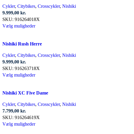
varianter.
Cykler
,
Citybikes
,
Crosscykler
,
Nishiki
Mulighederne
9.999,00
kr.
kan
SKU:
916264018X
vælges
Dette
Vælg muligheder
på
vare
varesiden
har
Nishiki Rush Herre
flere
varianter.
Cykler
,
Citybikes
,
Crosscykler
,
Nishiki
Mulighederne
9.999,00
kr.
kan
SKU:
916263718X
vælges
Dette
Vælg muligheder
på
vare
varesiden
har
Nishiki XC Five Dame
flere
varianter.
Cykler
,
Citybikes
,
Crosscykler
,
Nishiki
Mulighederne
7.799,00
kr.
kan
SKU:
916264619X
vælges
Dette
Vælg muligheder
på
vare
varesiden