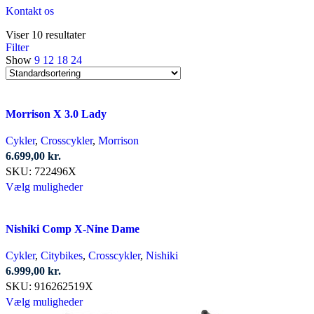
Kontakt os
Viser 10 resultater
Filter
Show
9
12
18
24
Morrison X 3.0 Lady
Cykler
,
Crosscykler
,
Morrison
6.699,00
kr.
SKU:
722496X
Dette
Vælg muligheder
vare
har
Nishiki Comp X-Nine Dame
flere
varianter.
Cykler
,
Citybikes
,
Crosscykler
,
Nishiki
Mulighederne
6.999,00
kr.
kan
SKU:
916262519X
vælges
Dette
Vælg muligheder
på