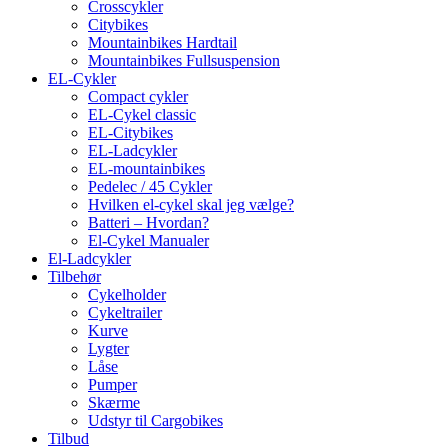
Crosscykler
Citybikes
Mountainbikes Hardtail
Mountainbikes Fullsuspension
EL-Cykler
Compact cykler
EL-Cykel classic
EL-Citybikes
EL-Ladcykler
EL-mountainbikes
Pedelec / 45 Cykler
Hvilken el-cykel skal jeg vælge?
Batteri – Hvordan?
El-Cykel Manualer
El-Ladcykler
Tilbehør
Cykelholder
Cykeltrailer
Kurve
Lygter
Låse
Pumper
Skærme
Udstyr til Cargobikes
Tilbud