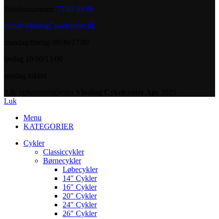
Telefonnummer:
75 82 03 06
Info@VindingCykelcenter.dk
mandag/fredag 09:00/17:00
lørdag 10:00/13:00
søndag lukket
Alle ophavsrettigheder
Vinding Cykelcenter Aps
2025
Luk
Menu
KATEGORIER
Cykler
Classiccykler
Børnecykler
Løbecykler
14″ Cykler
16″ Cykler
20″ Cykler
24″ Cykler
26″ Cykler