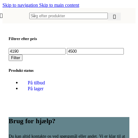
Skip to navigation
Skip to main content
Filtrer efter pris
Mindste
Højeste
pris
pris
Filter
Produkt status
På tilbud
På lager
Brug for hjælp?
Du kan altid kontakte os ved spørgsmål eller andet. Vi er klar til at