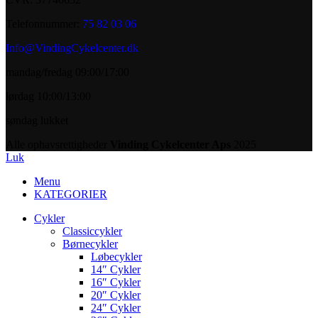
Telefonnummer:
75 82 03 06
Info@VindingCykelcenter.dk
mandag/fredag 09:00/17:00
lørdag 10:00/13:00
søndag lukket
Alle ophavsrettigheder
Vinding Cykelcenter Aps
2025
Luk
Menu
KATEGORIER
Cykler
Classiccykler
Børnecykler
Løbecykler
14″ Cykler
16″ Cykler
20″ Cykler
24″ Cykler