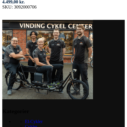
4.499,00
kr.
SKU:
3092000706
Tilføj til kurv
Kategorier
El-Cykler
Cykler