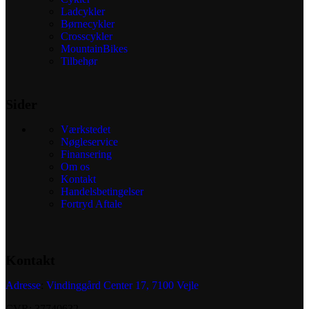
Ladcykler
Børnecykler
Crosscykler
MountainBikes
Tilbehør
Sider
Værkstedet
Nøgleservice
Finansering
Om os
Kontakt
Handelsbetingelser
Fortryd Aftale
Kontakt
Adresse
:
Vindinggård Center 17, 7100 Vejle
CVR: 37740632