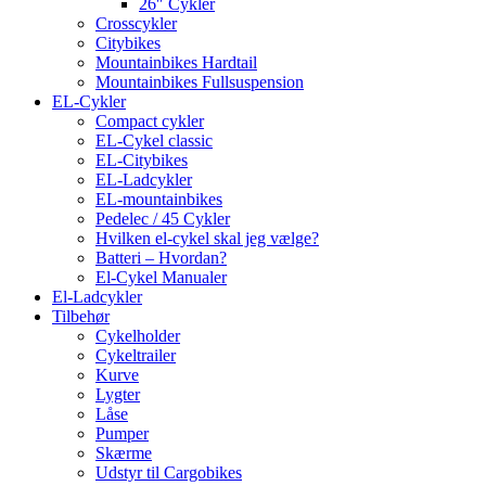
26″ Cykler
Crosscykler
Citybikes
Mountainbikes Hardtail
Mountainbikes Fullsuspension
EL-Cykler
Compact cykler
EL-Cykel classic
EL-Citybikes
EL-Ladcykler
EL-mountainbikes
Pedelec / 45 Cykler
Hvilken el-cykel skal jeg vælge?
Batteri – Hvordan?
El-Cykel Manualer
El-Ladcykler
Tilbehør
Cykelholder
Cykeltrailer
Kurve
Lygter
Låse
Pumper
Skærme
Udstyr til Cargobikes