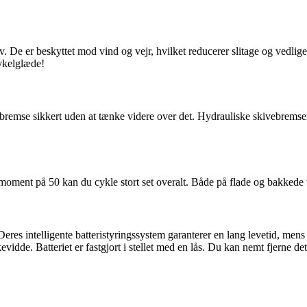
. De er beskyttet mod vind og vejr, hvilket reducerer slitage og vedlig
ykelglæde!
mse sikkert uden at tænke videre over det. Hydrauliske skivebremser e
smoment på 50 kan du cykle stort set overalt. Både på flade og bakkede 
Deres intelligente batteristyringssystem garanterer en lang levetid, men
kevidde. Batteriet er fastgjort i stellet med en lås. Du kan nemt fjerne