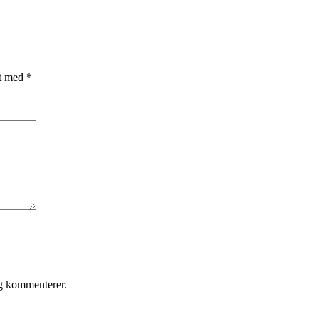
et med
*
eg kommenterer.