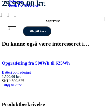
29.999,00
kr.
Udlejning
Book Tid Til Service
Størrelse
ULTIMATE C8+ HMB L49 Pine antal
Tilføj til kurv
Du kunne også være interesseret i…
Opgradering fra 500Wh til 625Wh
Batteri opgradering
1.500,00
kr.
SKU:
500-625
Tilføj til kurv
Produktbeskrivelse