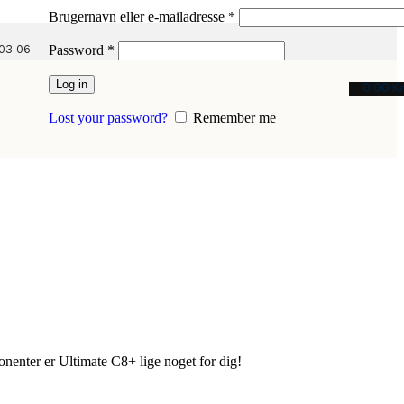
Påkrævet
Brugernavn eller e-mailadresse
*
Påkrævet
03 06
Password
*
Log in
0,00
Kr
Lost your password?
Remember me
nenter er Ultimate C8+ lige noget for dig!