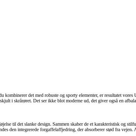
 hvis du kombinerer det med robuste og sporty elementer, er resultatet vo
skjult i skrårøret. Det ser ikke blot moderne ud, det giver også en afbala
lføjelse til det slanke design. Sammen skaber de et karakteristisk og s
des den integrerede forgaffelaffjedring, der absorberer stød fra vejen