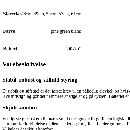
Størrelse
46cm
,
49cm
,
53cm
,
57cm
,
61cm
Farve
pine green blank
Batteri
500Wh*
Varebeskrivelse
Stabil, robust og stilfuld styring
Et stabilt og stift stel er det første krav til en pålidelig elcykel, og
lave indstigning gør det nemmere at stige af og på cyklen. Batteriet er 
Skjult komfort
Ved første øjekast er Ultimates smukt designede forgaffel en logisk ti
harmoniske forbindelse mellem stellet og forgaflen. Under gummiet fin
Vi kalder det skjult komfort.