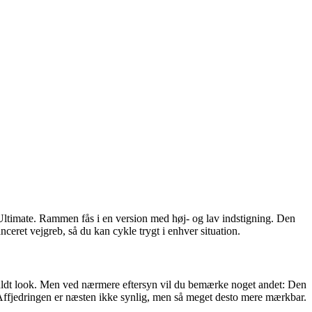
res Ultimate. Rammen fås i en version med høj- og lav indstigning. Den
nceret vejgreb, så du kan cykle trygt i enhver situation.
tilfuldt look. Men ved nærmere eftersyn vil du bemærke noget andet: Den
. Affjedringen er næsten ikke synlig, men så meget desto mere mærkbar.