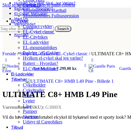
Hvilken El-Cykel Skal Jeg Vælge?
Skip to navigation
Skip to main content
Citybikes
Batterier – Hvordan?
Mountainbikes Hardtail
El-Cykel Manualer
Mountainbikes Fullsuspension
Mød Os
EL-Cykler
Værkstedet
Compact cykler
Search
App
EL-Cykel classic
Kontakt
EL-Citybikes
EL-Ladcykler
EL-mountainbikes
Pedelec / 45 Cykler
Forside
/
Shop
/
EL-Cykler
/
EL-Cykel classic
/
ULTIMATE C8+ HM
Hvilken el-cykel skal jeg vælge?
Batteri – Hvordan?
El-Cykel Manualer
Norden Ellen
7.299,00
kr.
Gazell
El-Ladcykler
Tilbehør
Cykelholder
Cykeltrailer
ULTIMATE C8+ HMB L49 Pine
Kurve
Lygter
Låse
Varenummer (SKU):
G3880X
Pumper
Skærme
Vil du have en komfortabel elcykel til bykørsel med et sporty look? 
Udstyr til Cargobikes
Tilbud