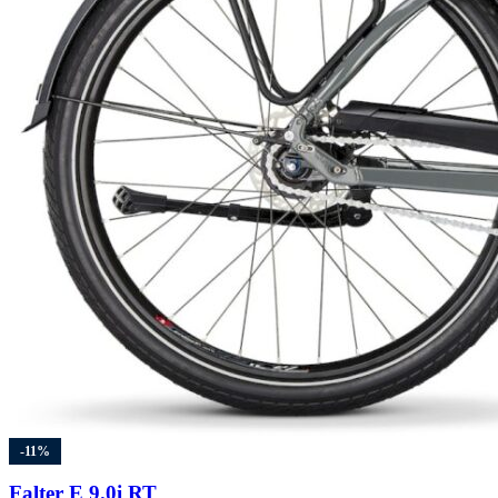
-11%
Falter E 9.0i RT