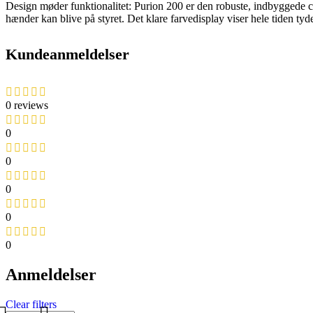
Design møder funktionalitet: Purion 200 er den robuste, indbyggede co
hænder kan blive på styret. Det klare farvedisplay viser hele tiden tyd
Kundeanmeldelser
0 reviews
0
0
0
0
0
Anmeldelser
Clear filters