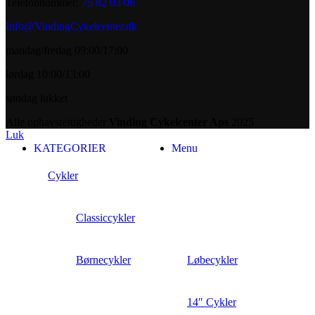
Telefonnummer:
75 82 03 06
Info@VindingCykelcenter.dk
mandag/fredag 09:00/17:00
lørdag 10:00/13:00
søndag lukket
Alle ophavsrettigheder
Vinding Cykelcenter Aps
2025
Luk
KATEGORIER
Menu
Cykler
Classiccykler
Børnecykler
Løbecykler
14″ Cykler