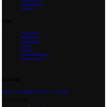
Crosscykler
MountainBikes
Tilbehør
Sider
Værkstedet
Nøgleservice
Finansering
Om os
Kontakt
Handelsbetingelser
Fortryd Aftale
Kontakt
Adresse
:
Vindinggård Center 17, 7100 Vejle
CVR: 37740632