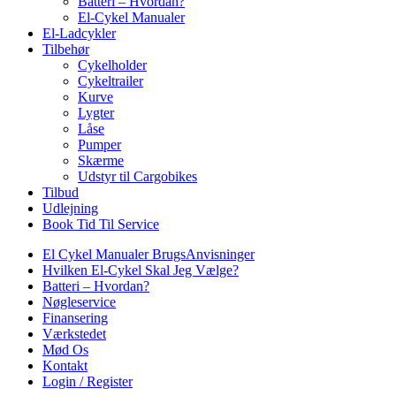
Batteri – Hvordan?
El-Cykel Manualer
El-Ladcykler
Tilbehør
Cykelholder
Cykeltrailer
Kurve
Lygter
Låse
Pumper
Skærme
Udstyr til Cargobikes
Tilbud
Udlejning
Book Tid Til Service
El Cykel Manualer BrugsAnvisninger
Hvilken El-Cykel Skal Jeg Vælge?
Batteri – Hvordan?
Nøgleservice
Finansering
Værkstedet
Mød Os
Kontakt
Login / Register