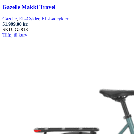
Gazelle Makki Travel
Gazelle
,
EL-Cykler
,
EL-Ladcykler
51.999,00
kr.
SKU:
G2813
Tilføj til kurv