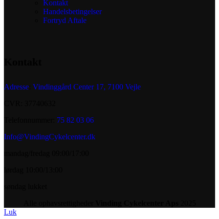
Kontakt
Handelsbetingelser
Fortryd Aftale
Kontakt
Adresse
:
Vindinggård Center 17, 7100 Vejle
CVR: 37740632
Telefonnummer:
75 82 03 06
Info@VindingCykelcenter.dk
mandag/fredag 09:00/17:00
lørdag 10:00/13:00
søndag lukket
Alle ophavsrettigheder
Vinding Cykelcenter Aps
2025
Luk