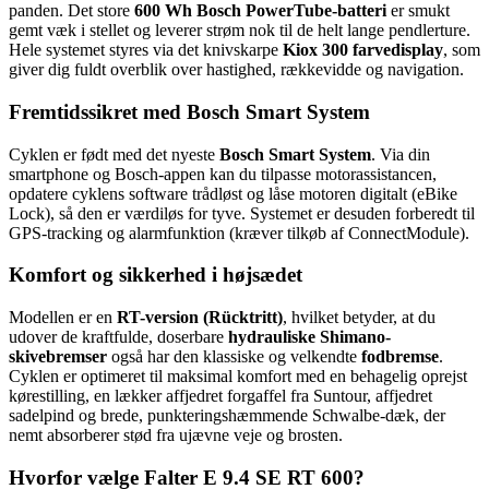
panden. Det store
600 Wh Bosch PowerTube-batteri
er smukt
gemt væk i stellet og leverer strøm nok til de helt lange pendlerture.
Hele systemet styres via det knivskarpe
Kiox 300 farvedisplay
, som
giver dig fuldt overblik over hastighed, rækkevidde og navigation.
Fremtidssikret med Bosch Smart System
Cyklen er født med det nyeste
Bosch Smart System
. Via din
smartphone og Bosch-appen kan du tilpasse motorassistancen,
opdatere cyklens software trådløst og låse motoren digitalt (eBike
Lock), så den er værdiløs for tyve. Systemet er desuden forberedt til
GPS-tracking og alarmfunktion (kræver tilkøb af ConnectModule).
Komfort og sikkerhed i højsædet
Modellen er en
RT-version (Rücktritt)
, hvilket betyder, at du
udover de kraftfulde, doserbare
hydrauliske Shimano-
skivebremser
også har den klassiske og velkendte
fodbremse
.
Cyklen er optimeret til maksimal komfort med en behagelig oprejst
kørestilling, en lækker affjedret forgaffel fra Suntour, affjedret
sadelpind og brede, punkteringshæmmende Schwalbe-dæk, der
nemt absorberer stød fra ujævne veje og brosten.
Hvorfor vælge Falter E 9.4 SE RT 600?