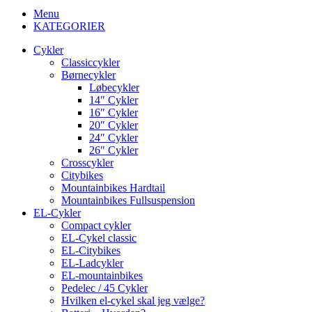
Menu
KATEGORIER
Cykler
Classiccykler
Børnecykler
Løbecykler
14″ Cykler
16″ Cykler
20″ Cykler
24″ Cykler
26″ Cykler
Crosscykler
Citybikes
Mountainbikes Hardtail
Mountainbikes Fullsuspension
EL-Cykler
Compact cykler
EL-Cykel classic
EL-Citybikes
EL-Ladcykler
EL-mountainbikes
Pedelec / 45 Cykler
Hvilken el-cykel skal jeg vælge?