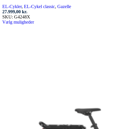
EL-Cykler
,
EL-Cykel classic
,
Gazelle
27.999,00
kr.
SKU:
G4248X
Dette
Vælg muligheder
vare
har
flere
varianter.
Mulighederne
kan
vælges
på
varesiden