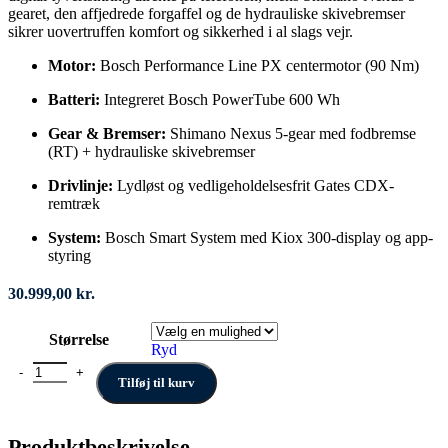
gearet, den affjedrede forgaffel og de hydrauliske skivebremser
sikrer uovertruffen komfort og sikkerhed i al slags vejr.
Motor:
Bosch Performance Line PX centermotor (90 Nm)
Batteri:
Integreret Bosch PowerTube 600 Wh
Gear & Bremser:
Shimano Nexus 5-gear med fodbremse
(RT) + hydrauliske skivebremser
Drivlinje:
Lydløst og vedligeholdelsesfrit Gates CDX-
remtræk
System:
Bosch Smart System med Kiox 300-display og app-
styring
30.999,00
kr.
Størrelse
Ryd
FALTER E 9.4 SE RT antal
Tilføj til kurv
Produktbeskrivelse