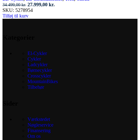
Den
Den
27.999,00
kr.
34.499,00
kr.
oprindelige
aktuelle
SKU:
5278954
pris
pris
Tilføj til kurv
var:
er:
34.499,00 kr..
27.999,00 kr..
Kategorier
El-Cykler
Cykler
Ladcykler
Børnecykler
Crosscykler
MountainBikes
Tilbehør
Sider
Værkstedet
Nøgleservice
Finansering
Om os