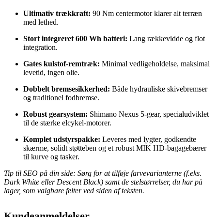
Ultimativ trækkraft:
90 Nm centermotor klarer alt terræn
med lethed.
Stort integreret 600 Wh batteri:
Lang rækkevidde og flot
integration.
Gates kulstof-remtræk:
Minimal vedligeholdelse, maksimal
levetid, ingen olie.
Dobbelt bremsesikkerhed:
Både hydrauliske skivebremser
og traditionel fodbremse.
Robust gearsystem:
Shimano Nexus 5-gear, specialudviklet
til de stærke elcykel-motorer.
Komplet udstyrspakke:
Leveres med lygter, godkendte
skærme, solidt støtteben og et robust MIK HD-bagagebærer
til kurve og tasker.
Tip til SEO på din side: Sørg for at tilføje farvevarianterne (f.eks.
Dark White eller Descent Black) samt de stelstørrelser, du har på
lager, som valgbare felter ved siden af teksten.
Kundeanmeldelser