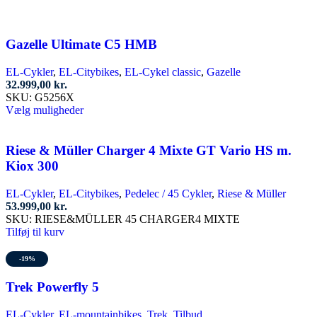
Gazelle Ultimate C5 HMB
EL-Cykler
,
EL-Citybikes
,
EL-Cykel classic
,
Gazelle
32.999,00
kr.
SKU:
G5256X
Dette
Vælg muligheder
vare
har
flere
Riese & Müller Charger 4 Mixte GT Vario HS m.
varianter.
Kiox 300
Mulighederne
kan
EL-Cykler
,
EL-Citybikes
,
Pedelec / 45 Cykler
,
Riese & Müller
vælges
53.999,00
kr.
på
SKU:
RIESE&MÜLLER 45 CHARGER4 MIXTE
varesiden
Tilføj til kurv
-19%
Trek Powerfly 5
EL-Cykler
,
EL-mountainbikes
,
Trek
,
Tilbud