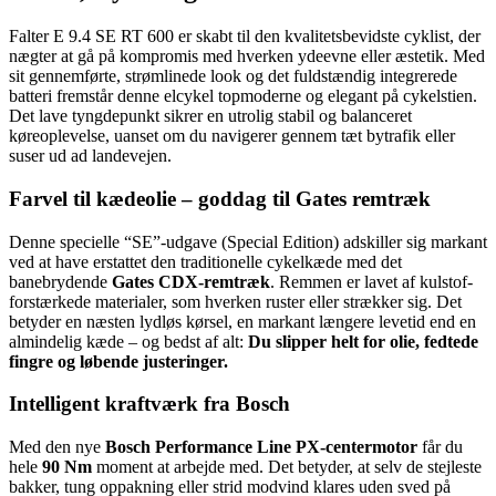
Falter E 9.4 SE RT 600 er skabt til den kvalitetsbevidste cyklist, der
nægter at gå på kompromis med hverken ydeevne eller æstetik. Med
sit gennemførte, strømlinede look og det fuldstændig integrerede
batteri fremstår denne elcykel topmoderne og elegant på cykelstien.
Det lave tyngdepunkt sikrer en utrolig stabil og balanceret
køreoplevelse, uanset om du navigerer gennem tæt bytrafik eller
suser ud ad landevejen.
Farvel til kædeolie – goddag til Gates remtræk
Denne specielle “SE”-udgave (Special Edition) adskiller sig markant
ved at have erstattet den traditionelle cykelkæde med det
banebrydende
Gates CDX-remtræk
. Remmen er lavet af kulstof-
forstærkede materialer, som hverken ruster eller strækker sig. Det
betyder en næsten lydløs kørsel, en markant længere levetid end en
almindelig kæde – og bedst af alt:
Du slipper helt for olie, fedtede
fingre og løbende justeringer.
Intelligent kraftværk fra Bosch
Med den nye
Bosch Performance Line PX-centermotor
får du
hele
90 Nm
moment at arbejde med. Det betyder, at selv de stejleste
bakker, tung oppakning eller strid modvind klares uden sved på