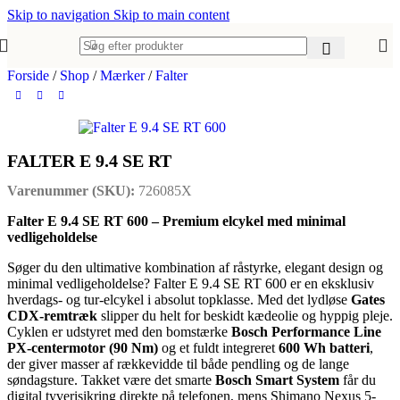
Skip to navigation
Skip to main content
Forside
/
Shop
/
Mærker
/
Falter
FALTER E 9.4 SE RT
Varenummer (SKU):
726085X
Falter E 9.4 SE RT 600 – Premium elcykel med minimal
vedligeholdelse
Søger du den ultimative kombination af råstyrke, elegant design og
minimal vedligeholdelse? Falter E 9.4 SE RT 600 er en eksklusiv
hverdags- og tur-elcykel i absolut topklasse. Med det lydløse
Gates
CDX-remtræk
slipper du helt for beskidt kædeolie og hyppig pleje.
Cyklen er udstyret med den bomstærke
Bosch Performance Line
PX-centermotor (90 Nm)
og et fuldt integreret
600 Wh batteri
,
der giver masser af rækkevidde til både pendling og de lange
søndagsture. Takket være det smarte
Bosch Smart System
får du
digital tyverisikring direkte på telefonen, mens Shimano Nexus 5-