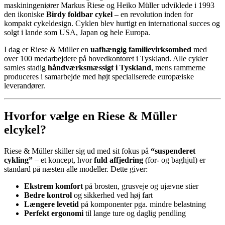
maskiningeniører Markus Riese og Heiko Müller udviklede i 1993
den ikoniske
Birdy foldbar cykel
– en revolution inden for
kompakt cykeldesign. Cyklen blev hurtigt en international succes og
solgt i lande som USA, Japan og hele Europa.
I dag er Riese & Müller en
uafhængig familievirksomhed
med
over 100 medarbejdere på hovedkontoret i Tyskland. Alle cykler
samles stadig
håndværksmæssigt i Tyskland
, mens rammerne
produceres i samarbejde med højt specialiserede europæiske
leverandører.
Hvorfor vælge en Riese & Müller
elcykel?
Riese & Müller skiller sig ud med sit fokus på
“suspenderet
cykling”
– et koncept, hvor
fuld affjedring
(for- og baghjul) er
standard på næsten alle modeller. Dette giver:
Ekstrem komfort
på brosten, grusveje og ujævne stier
Bedre kontrol
og sikkerhed ved høj fart
Længere levetid
på komponenter pga. mindre belastning
Perfekt ergonomi
til lange ture og daglig pendling