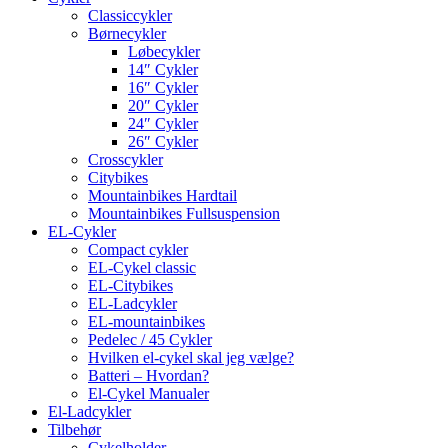
Classiccykler
Børnecykler
Løbecykler
14″ Cykler
16″ Cykler
20″ Cykler
24″ Cykler
26″ Cykler
Crosscykler
Citybikes
Mountainbikes Hardtail
Mountainbikes Fullsuspension
EL-Cykler
Compact cykler
EL-Cykel classic
EL-Citybikes
EL-Ladcykler
EL-mountainbikes
Pedelec / 45 Cykler
Hvilken el-cykel skal jeg vælge?
Batteri – Hvordan?
El-Cykel Manualer
El-Ladcykler
Tilbehør
Cykelholder