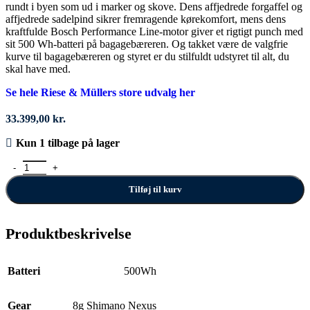
rundt i byen som ud i marker og skove. Dens affjedrede forgaffel og
affjedrede sadelpind sikrer fremragende kørekomfort, mens dens
kraftfulde Bosch Performance Line-motor giver et rigtigt punch med
sit 500 Wh-batteri på bagagebæreren. Og takket være de valgfrie
kurve til bagagebæreren og styret er du stilfuldt udstyret til alt, du
skal have med.
Se hele Riese & Müllers store udvalg her
33.399,00
kr.
Kun 1 tilbage på lager
Riese & Müller Swing 4 m. Kiox 300 antal
Tilføj til kurv
Produktbeskrivelse
Batteri
500Wh
Gear
8g Shimano Nexus