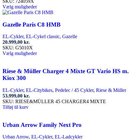
25.999,00 kr.
SKU:
724059X
Dette
til
Vælg muligheder
vare
27.499,00 kr.
har
flere
Gazelle Paris C8 HMB
varianter.
Mulighederne
EL-Cykler
,
EL-Cykel classic
,
Gazelle
kan
20.999,00
kr.
vælges
SKU:
G5010X
på
Dette
Vælg muligheder
varesiden
vare
har
flere
Riese & Müller Charger 4 Mixte GT Vario HS m.
varianter.
Kiox 300
Mulighederne
kan
EL-Cykler
,
EL-Citybikes
,
Pedelec / 45 Cykler
,
Riese & Müller
vælges
53.999,00
kr.
på
SKU:
RIESE&MÜLLER 45 CHARGER4 MIXTE
varesiden
Tilføj til kurv
Urban Arrow Family Next Pro
Urban Arrow
,
EL-Cykler
,
EL-Ladcykler