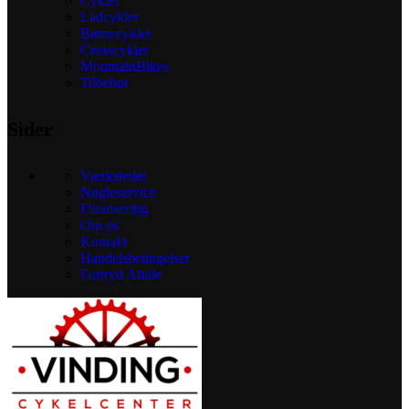
Cykler
Ladcykler
Børnecykler
Crosscykler
MountainBikes
Tilbehør
Sider
Værkstedet
Nøgleservice
Finansering
Om os
Kontakt
Handelsbetingelser
Fortryd Aftale