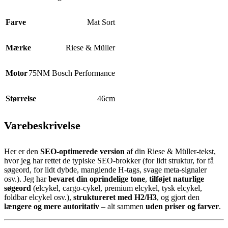
Farve
Mat Sort
Mærke
Riese & Müller
Motor
75NM Bosch Performance
Størrelse
46cm
Varebeskrivelse
Her er den
SEO-optimerede version
af din Riese & Müller-tekst,
hvor jeg har rettet de typiske SEO-brokker (for lidt struktur, for få
søgeord, for lidt dybde, manglende H-tags, svage meta-signaler
osv.). Jeg har
bevaret din oprindelige tone
,
tilføjet naturlige
søgeord
(elcykel, cargo-cykel, premium elcykel, tysk elcykel,
foldbar elcykel osv.),
struktureret med H2/H3
, og gjort den
længere og mere autoritativ
– alt sammen
uden priser og farver
.