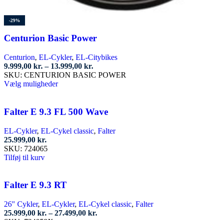
-29%
Centurion Basic Power
Centurion
,
EL-Cykler
,
EL-Citybikes
Prisinterval:
9.999,00
kr.
–
13.999,00
kr.
9.999,00 kr.
SKU:
CENTURION BASIC POWER
Dette
til
Vælg muligheder
vare
13.999,00 kr.
har
flere
Falter E 9.3 FL 500 Wave
varianter.
Mulighederne
EL-Cykler
,
EL-Cykel classic
,
Falter
kan
25.999,00
kr.
vælges
SKU:
724065
på
Tilføj til kurv
varesiden
Falter E 9.3 RT
26" Cykler
,
EL-Cykler
,
EL-Cykel classic
,
Falter
Prisinterval:
25.999,00
kr.
–
27.499,00
kr.