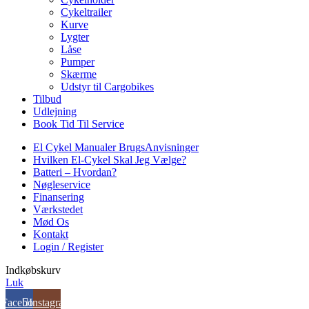
Cykeltrailer
Kurve
Lygter
Låse
Pumper
Skærme
Udstyr til Cargobikes
Tilbud
Udlejning
Book Tid Til Service
El Cykel Manualer BrugsAnvisninger
Hvilken El-Cykel Skal Jeg Vælge?
Batteri – Hvordan?
Nøgleservice
Finansering
Værkstedet
Mød Os
Kontakt
Login / Register
Indkøbskurv
Luk
Facebook
Instagram