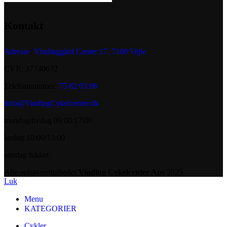
Kontakt
Adresse
:
Vindinggård Center 17, 7100 Vejle
CVR: 37740632
Telefonnummer:
75 82 03 06
Info@VindingCykelcenter.dk
mandag/fredag 09:00/17:00
lørdag 10:00/13:00
søndag lukket
Alle ophavsrettigheder
Vinding Cykelcenter Aps
2025
Luk
Menu
KATEGORIER
Cykler