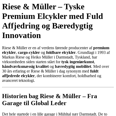
Riese & Müller – Tyske
Premium Elcykler med Fuld
Affjedring og Bæredygtig
Innovation
Riese & Müller er en af verdens førende producenter af
premium
elcykler
,
cargo-cykler
og
foldbare elcykler
. Grundlagt i 1993 af
Markus Riese og Heiko Müller i Darmstadt, Tyskland, har
virksomheden siden starten stået for
tysk ingeniørkunst
,
håndværksmæssig kvalitet
og
bæredygtig mobilitet
. Med over
30 års erfaring er Riese & Müller i dag synonym med
fuldt
affjedrede elcykler
, der kombinerer komfort, holdbarhed og
avanceret teknologi.
Historien bag Riese & Müller – Fra
Garage til Global Leder
Det hele startede i en lille garage i Mühltal nær Darmstadt. De to