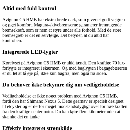
Altid med fuld kontrol
Avignon C5 HMB har ekstra brede dæk, som giver et godt vejgreb
og øget komfort. Magura-skivebremserne garanterer fremragende
bremsekraft, som er nem at styre under alle forhold. Med de store
bremsegreb er det en selvfølge. Det betyder, at du altid har
kontrollen.
Integrerede LED-lygter
Kørelyset på Avignon C5 HMB er altid tændt. Den kraftige 70 lux-
forlygte er integreret i skærmen. Og med baglygten i bagagebæreren
er du let at få øje på, ikke kun bagfra, men også fra siden.
Du behøver ikke bekymre dig om vedligeholdelse
Vedligeholdelse er ikke noget problem med Avignon C5 HMB,
fordi den har Shimano Nexus 5. Dette gearnav er specielt designet
til elcykler og er derfor meget modstandsdygtigt over for trækkraften
fra den kraftige centermotor. Du kan køre flere kilometer uden at
skænke det en tanke.
Effektiv integreret strømkilde