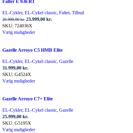
Falter E 9.0i RT
EL-Cykler
,
EL-Cykel classic
,
Falter
,
Tilbud
Den
Den
23.999,00
kr.
26.999,00
kr.
oprindelige
aktuelle
SKU:
724036X
pris
Dette
pris
Vælg muligheder
var:
vare
er:
26.999,00 kr..
har
23.999,00 kr..
Gazelle Arroyo C5 HMB Elite
flere
varianter.
EL-Cykler
,
EL-Cykel classic
,
Gazelle
Mulighederne
31.999,00
kr.
kan
SKU:
G4524X
vælges
Dette
Vælg muligheder
på
vare
varesiden
har
Gazelle Arroyo C7+ Elite
flere
varianter.
EL-Cykler
,
EL-Cykel classic
,
Gazelle
Mulighederne
25.999,00
kr.
kan
SKU:
G5195X
vælges
Dette
Vælg muligheder
på