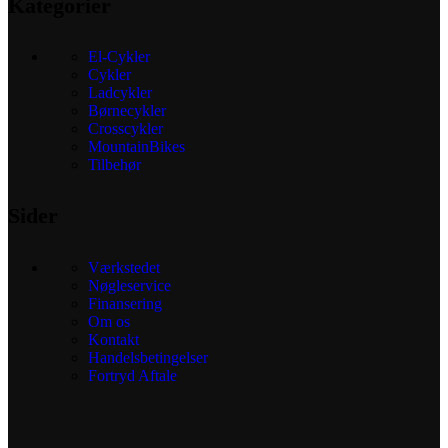
Kategorier
El-Cykler
Cykler
Ladcykler
Børnecykler
Crosscykler
MountainBikes
Tilbehør
Sider
Værkstedet
Nøgleservice
Finansering
Om os
Kontakt
Handelsbetingelser
Fortryd Aftale