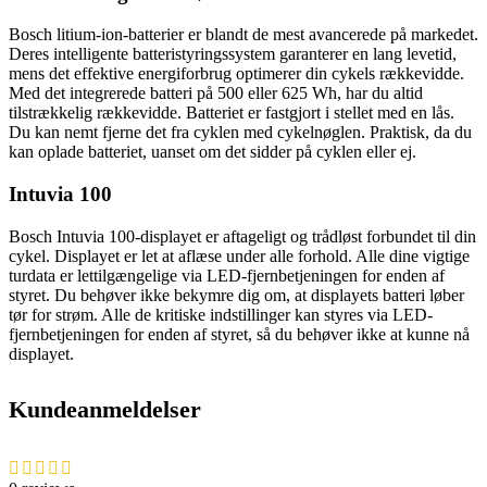
Bosch litium-ion-batterier er blandt de mest avancerede på markedet.
Deres intelligente batteristyringssystem garanterer en lang levetid,
mens det effektive energiforbrug optimerer din cykels rækkevidde.
Med det integrerede batteri på 500 eller 625 Wh, har du altid
tilstrækkelig rækkevidde. Batteriet er fastgjort i stellet med en lås.
Du kan nemt fjerne det fra cyklen med cykelnøglen. Praktisk, da du
kan oplade batteriet, uanset om det sidder på cyklen eller ej.
Intuvia 100
Bosch Intuvia 100-displayet er aftageligt og trådløst forbundet til din
cykel. Displayet er let at aflæse under alle forhold. Alle dine vigtige
turdata er lettilgængelige via LED-fjernbetjeningen for enden af
styret. Du behøver ikke bekymre dig om, at displayets batteri løber
tør for strøm. Alle de kritiske indstillinger kan styres via LED-
fjernbetjeningen for enden af styret, så du behøver ikke at kunne nå
displayet.
Kundeanmeldelser