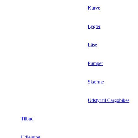
Kurve
Lygter
Låse
Pumper
Skærme
Udstyr til Cargobikes
Tilbud
Udlejning