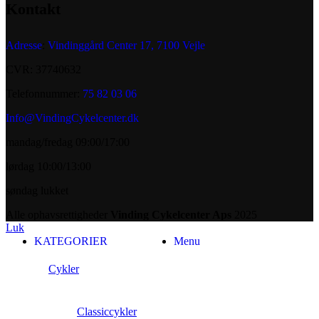
Kontakt
Adresse
:
Vindinggård Center 17, 7100 Vejle
CVR: 37740632
Telefonnummer:
75 82 03 06
Info@VindingCykelcenter.dk
mandag/fredag 09:00/17:00
lørdag 10:00/13:00
søndag lukket
Alle ophavsrettigheder
Vinding Cykelcenter Aps
2025
Luk
KATEGORIER
Menu
Cykler
Classiccykler