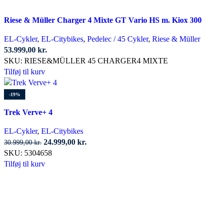
Riese & Müller Charger 4 Mixte GT Vario HS m. Kiox 300
EL-Cykler
,
EL-Citybikes
,
Pedelec / 45 Cykler
,
Riese & Müller
53.999,00
kr.
SKU:
RIESE&MÜLLER 45 CHARGER4 MIXTE
Tilføj til kurv
-19%
Trek Verve+ 4
EL-Cykler
,
EL-Citybikes
Den
Den
24.999,00
kr.
30.999,00
kr.
oprindelige
aktuelle
SKU:
5304658
pris
pris
Tilføj til kurv
var:
er:
30.999,00 kr..
24.999,00 kr..