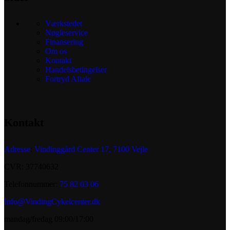
Værkstedet
Nøgleservice
Finansering
Om os
Kontakt
Handelsbetingelser
Fortryd Aftale
Kontakt
Adresse
:
Vindinggård Center 17, 7100 Vejle
CVR: 37740632
Telefonnummer:
75 82 03 06
Info@VindingCykelcenter.dk
mandag/fredag 09:00/17:00