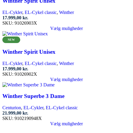
Winther Spirit Unisex
varianter.
Mulighederne
EL-Cykler
,
EL-Cykel classic
,
Winther
kan
17.999,00
kr.
vælges
SKU:
91026903X
på
Vælg muligheder
varesiden
Dette
vare
NEW
har
flere
Winther Spirit Unisex
varianter.
Mulighederne
EL-Cykler
,
EL-Cykel classic
,
Winther
kan
17.999,00
kr.
vælges
SKU:
91026902X
på
Vælg muligheder
varesiden
Dette
vare
har
Winther Superbe 3 Dame
flere
varianter.
Centurion
,
EL-Cykler
,
EL-Cykel classic
Mulighederne
21.999,00
kr.
kan
SKU:
9102190948X
vælges
Vælg muligheder
på
Dette
varesiden