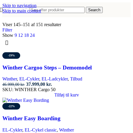
Skip to navigation
Search
Skip to main content
Viser 145–151 af 151 resultater
Filter
Show
9
12
18
24
-19%
Winther Cargoo Steps – Demomodel
Winther
,
EL-Cykler
,
EL-Ladcykler
,
Tilbud
Den
Den
37.999,00
kr.
46.999,00
kr.
oprindelige
aktuelle
SKU:
WINTHER Cargo 50
pris
pris
Tilføj til kurv
var:
er:
46.999,00 kr..
37.999,00 kr..
-22%
Winther Easy Boarding
EL-Cykler
,
EL-Cykel classic
,
Winther