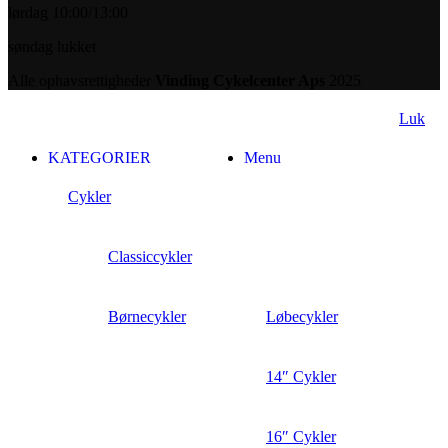
lørdag 10:00/13:00
søndag lukket
Alle ophavsrettigheder
Vinding Cykelcenter Aps
2025
Luk
KATEGORIER
Menu
Cykler
Classiccykler
Børnecykler
Løbecykler
14″ Cykler
16″ Cykler