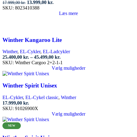
Den
Den
13.999,00
kr.
17.999,00
kr.
oprindelige
aktuelle
SKU:
8023410388
pris
pris
Læs mere
var:
er:
17.999,00 kr..
13.999,00 kr..
Winther Kangaroo Lite
Winther
,
EL-Cykler
,
EL-Ladcykler
Prisinterval:
25.400,00
kr.
–
45.499,00
kr.
25.400,00 kr.
SKU:
Winther Cargoo 2+2-1-1
til
Vælg muligheder
Dette
45.499,00 kr.
vare
har
Winther Spirit Unisex
flere
varianter.
EL-Cykler
,
EL-Cykel classic
,
Winther
Mulighederne
17.999,00
kr.
kan
SKU:
91026900X
vælges
Vælg muligheder
på
Dette
varesiden
vare
NEW
har
flere