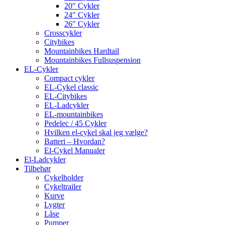
20″ Cykler
24″ Cykler
26″ Cykler
Crosscykler
Citybikes
Mountainbikes Hardtail
Mountainbikes Fullsuspension
EL-Cykler
Compact cykler
EL-Cykel classic
EL-Citybikes
EL-Ladcykler
EL-mountainbikes
Pedelec / 45 Cykler
Hvilken el-cykel skal jeg vælge?
Batteri – Hvordan?
El-Cykel Manualer
El-Ladcykler
Tilbehør
Cykelholder
Cykeltrailer
Kurve
Lygter
Låse
Pumper