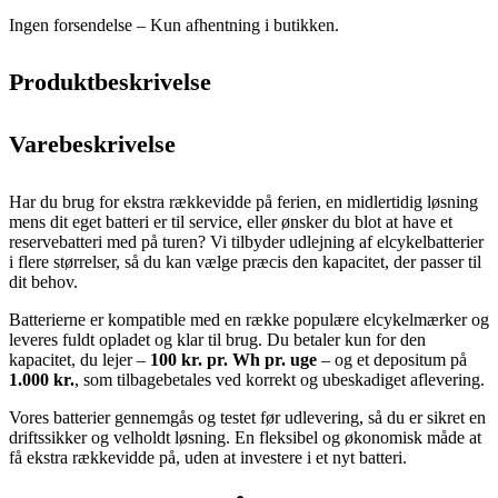
Ingen forsendelse – Kun afhentning i butikken.
Produktbeskrivelse
Varebeskrivelse
Har du brug for ekstra rækkevidde på ferien, en midlertidig løsning
mens dit eget batteri er til service, eller ønsker du blot at have et
reservebatteri med på turen? Vi tilbyder udlejning af elcykelbatterier
i flere størrelser, så du kan vælge præcis den kapacitet, der passer til
dit behov.
Batterierne er kompatible med en række populære elcykelmærker og
leveres fuldt opladet og klar til brug. Du betaler kun for den
kapacitet, du lejer –
100 kr. pr. Wh pr. uge
– og et depositum på
1.000 kr.
, som tilbagebetales ved korrekt og ubeskadiget aflevering.
Vores batterier gennemgås og testet før udlevering, så du er sikret en
driftssikker og velholdt løsning. En fleksibel og økonomisk måde at
få ekstra rækkevidde på, uden at investere i et nyt batteri.