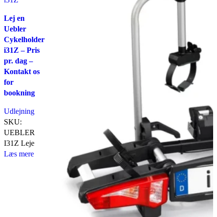
Lej en
Uebler
Cykelholder
i31Z – Pris
pr. dag –
Kontakt os
for
bookning
Udlejning
SKU:
UEBLER
I31Z Leje
Læs mere