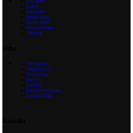
El-Cykler
Cykler
Ladcykler
Børnecykler
Crosscykler
MountainBikes
Tilbehør
Sider
Værkstedet
Nøgleservice
Finansering
Om os
Kontakt
Handelsbetingelser
Fortryd Aftale
Kontakt