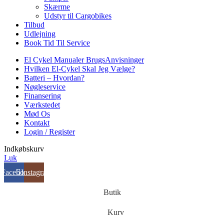
Skærme
Udstyr til Cargobikes
Tilbud
Udlejning
Book Tid Til Service
El Cykel Manualer BrugsAnvisninger
Hvilken El-Cykel Skal Jeg Vælge?
Batteri – Hvordan?
Nøgleservice
Finansering
Værkstedet
Mød Os
Kontakt
Login / Register
Indkøbskurv
Luk
Facebook
Instagram
Butik
Kurv