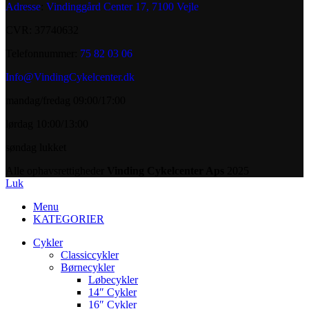
Adresse
:
Vindinggård Center 17, 7100 Vejle
CVR: 37740632
Telefonnummer:
75 82 03 06
Info@VindingCykelcenter.dk
mandag/fredag 09:00/17:00
lørdag 10:00/13:00
søndag lukket
Alle ophavsrettigheder
Vinding Cykelcenter Aps
2025
Luk
Menu
KATEGORIER
Cykler
Classiccykler
Børnecykler
Løbecykler
14″ Cykler
16″ Cykler