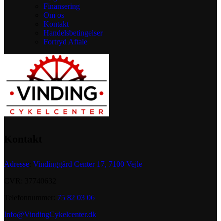
Finansering
Om os
Kontakt
Handelsbetingelser
Fortryd Aftale
Kontakt
Adresse
:
Vindinggård Center 17, 7100 Vejle
CVR: 37740632
Telefonnummer:
75 82 03 06
Info@VindingCykelcenter.dk