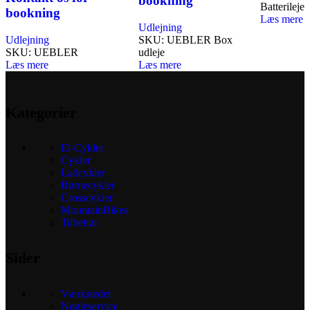
bookning
Batterileje
bookning
Læs mere
Udlejning
Udlejning
SKU:
UEBLER Box
SKU:
UEBLER
udleje
Læs mere
Læs mere
Kategorier
El-Cykler
Cykler
Ladcykler
Børnecykler
Crosscykler
MountainBikes
Tilbehør
Sider
Værkstedet
Nøgleservice