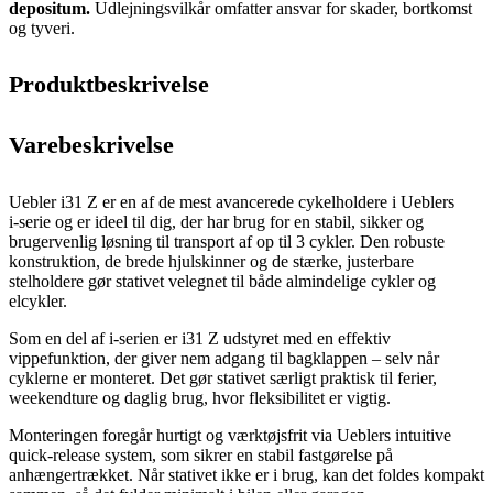
depositum.
Udlejningsvilkår omfatter ansvar for skader, bortkomst
og tyveri.
Produktbeskrivelse
Varebeskrivelse
Uebler i31 Z er en af de mest avancerede cykelholdere i Ueblers
i‑serie og er ideel til dig, der har brug for en stabil, sikker og
brugervenlig løsning til transport af op til 3 cykler. Den robuste
konstruktion, de brede hjulskinner og de stærke, justerbare
stelholdere gør stativet velegnet til både almindelige cykler og
elcykler.
Som en del af i‑serien er i31 Z udstyret med en effektiv
vippefunktion, der giver nem adgang til bagklappen – selv når
cyklerne er monteret. Det gør stativet særligt praktisk til ferier,
weekendture og daglig brug, hvor fleksibilitet er vigtig.
Monteringen foregår hurtigt og værktøjsfrit via Ueblers intuitive
quick‑release system, som sikrer en stabil fastgørelse på
anhængertrækket. Når stativet ikke er i brug, kan det foldes kompakt