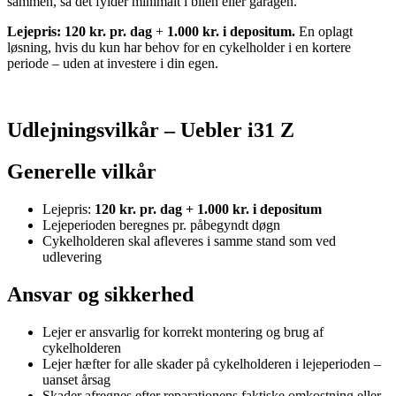
sammen, så det fylder minimalt i bilen eller garagen.
Lejepris: 120 kr. pr. dag
+
1.000 kr. i depositum.
En oplagt
løsning, hvis du kun har behov for en cykelholder i en kortere
periode – uden at investere i din egen.
Udlejningsvilkår – Uebler i31 Z
Generelle vilkår
Lejepris:
120 kr. pr. dag + 1.000 kr. i depositum
Lejeperioden beregnes pr. påbegyndt døgn
Cykelholderen skal afleveres i samme stand som ved
udlevering
Ansvar og sikkerhed
Lejer er ansvarlig for korrekt montering og brug af
cykelholderen
Lejer hæfter for alle skader på cykelholderen i lejeperioden –
uanset årsag
Skader afregnes efter reparationens faktiske omkostning eller