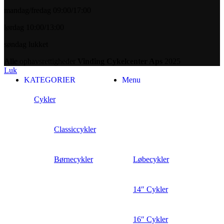
mandag/fredag 09:00/17:00
lørdag 10:00/13:00
søndag lukket
Alle ophavsrettigheder
Vinding Cykelcenter Aps
2025
Luk
KATEGORIER
Menu
Cykler
Classiccykler
Børnecykler
Løbecykler
14″ Cykler
16″ Cykler