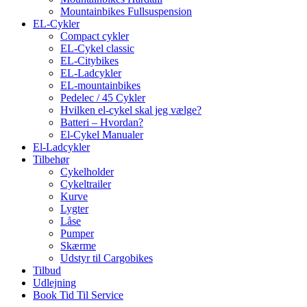
Mountainbikes Fullsuspension
EL-Cykler
Compact cykler
EL-Cykel classic
EL-Citybikes
EL-Ladcykler
EL-mountainbikes
Pedelec / 45 Cykler
Hvilken el-cykel skal jeg vælge?
Batteri – Hvordan?
El-Cykel Manualer
El-Ladcykler
Tilbehør
Cykelholder
Cykeltrailer
Kurve
Lygter
Låse
Pumper
Skærme
Udstyr til Cargobikes
Tilbud
Udlejning
Book Tid Til Service