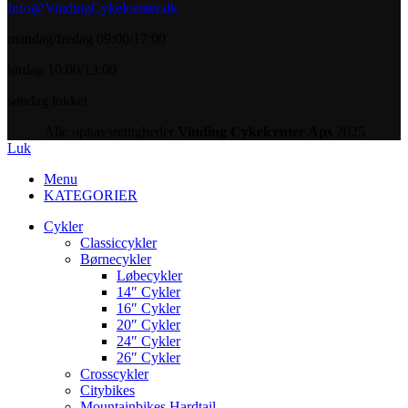
Info@VindingCykelcenter.dk
mandag/fredag 09:00/17:00
lørdag 10:00/13:00
søndag lukket
Alle ophavsrettigheder
Vinding Cykelcenter Aps
2025
Luk
Menu
KATEGORIER
Cykler
Classiccykler
Børnecykler
Løbecykler
14″ Cykler
16″ Cykler
20″ Cykler
24″ Cykler
26″ Cykler
Crosscykler
Citybikes
Mountainbikes Hardtail