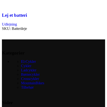
Lej et batteri
Udlejning
SKU:
Batterileje
Læs mere
Kategorier
El-Cykler
Cykler
Ladcykler
Børnecykler
Crosscykler
MountainBikes
Tilbehør
Sider