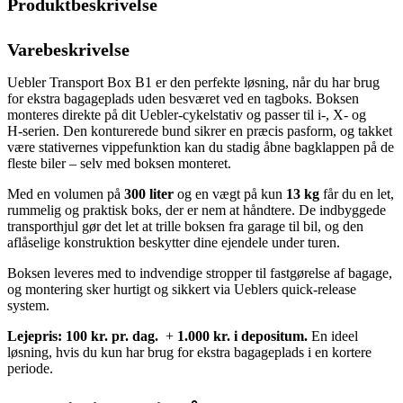
Produktbeskrivelse
Varebeskrivelse
Uebler Transport Box B1 er den perfekte løsning, når du har brug
for ekstra bagageplads uden besværet ved en tagboks. Boksen
monteres direkte på dit Uebler‑cykelstativ og passer til i‑, X‑ og
H‑serien. Den konturerede bund sikrer en præcis pasform, og takket
være stativernes vippefunktion kan du stadig åbne bagklappen på de
fleste biler – selv med boksen monteret.
Med en volumen på
300 liter
og en vægt på kun
13 kg
får du en let,
rummelig og praktisk boks, der er nem at håndtere. De indbyggede
transporthjul gør det let at trille boksen fra garage til bil, og den
aflåselige konstruktion beskytter dine ejendele under turen.
Boksen leveres med to indvendige stropper til fastgørelse af bagage,
og montering sker hurtigt og sikkert via Ueblers quick‑release
system.
Lejepris: 100 kr. pr. dag.
+
1.000 kr. i depositum.
En ideel
løsning, hvis du kun har brug for ekstra bagageplads i en kortere
periode.