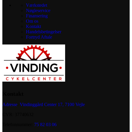
Værkstedet
Nøgleservice
Finansering
Om os
Kontakt
Handelsbetingelser
Fortryd Aftale
Kontakt
Adresse
:
Vindinggård Center 17, 7100 Vejle
CVR: 37740632
Telefonnummer:
75 82 03 06