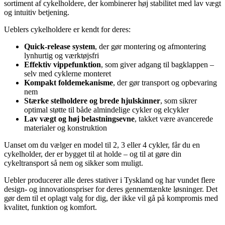
sortiment af cykelholdere, der kombinerer høj stabilitet med lav vægt
og intuitiv betjening.
Ueblers cykelholdere er kendt for deres:
Quick-release system
, der gør montering og afmontering
lynhurtig og værktøjsfri
Effektiv vippefunktion
, som giver adgang til bagklappen –
selv med cyklerne monteret
Kompakt foldemekanisme
, der gør transport og opbevaring
nem
Stærke stelholdere og brede hjulskinner
, som sikrer
optimal støtte til både almindelige cykler og elcykler
Lav vægt og høj belastningsevne
, takket være avancerede
materialer og konstruktion
Uanset om du vælger en model til 2, 3 eller 4 cykler, får du en
cykelholder, der er bygget til at holde – og til at gøre din
cykeltransport så nem og sikker som muligt.
Uebler producerer alle deres stativer i Tyskland og har vundet flere
design- og innovationspriser for deres gennemtænkte løsninger. Det
gør dem til et oplagt valg for dig, der ikke vil gå på kompromis med
kvalitet, funktion og komfort.