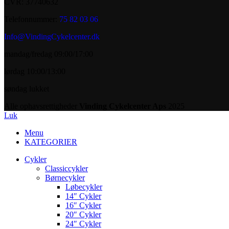
CVR: 37740632
Telefonnummer:
75 82 03 06
Info@VindingCykelcenter.dk
mandag/fredag 09:00/17:00
lørdag 10:00/13:00
søndag lukket
Alle ophavsrettigheder
Vinding Cykelcenter Aps
2025
Luk
Menu
KATEGORIER
Cykler
Classiccykler
Børnecykler
Løbecykler
14″ Cykler
16″ Cykler
20″ Cykler
24″ Cykler