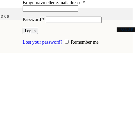
Påkrævet
Brugernavn eller e-mailadresse
*
03 06
Påkrævet
Password
*
0,00
Kr
Log in
Lost your password?
Remember me