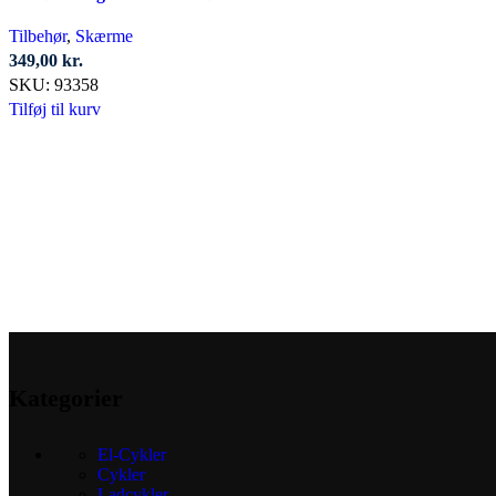
Tilbehør
,
Skærme
349,00
kr.
SKU:
93358
Tilføj til kurv
Kategorier
El-Cykler
Cykler
Ladcykler