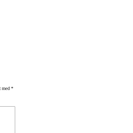
et med
*