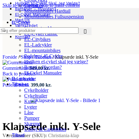
Hvilken El-Cykel Skal Jeg Vælge?
Skip to navigation
Skip to main content
Citybikes
Batterier – Hvordan?
Mountainbikes Hardtail
El-Cykel Manualer
Mountainbikes Fullsuspension
Mød Os
EL-Cykler
Værkstedet
Compact cykler
App
EL-Cykel classic
Kontakt
EL-Citybikes
EL-Ladcykler
EL-mountainbikes
Pedelec / 45 Cykler
Forside
/
Shop
/
Tilbehør
/
Klapsæde inkl. Y-Sele
Hvilken el-cykel skal jeg vælge?
Batteri – Hvordan?
Gummimåtte
349,00
kr.
El-Cykel Manualer
Back to products
El-Ladcykler
Tilbehør
Pude til bænk
399,00
kr.
Cykelholder
Cykeltrailer
Kurve
Lygter
Låse
Pumper
Klapsæde inkl. Y-Sele
Skærme
Udstyr til Cargobikes
Tilbud
Varenummer (SKU):
Christiania-klap