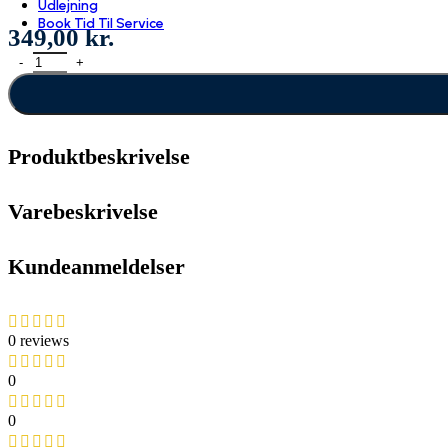
Udlejning
Book Tid Til Service
349,00
kr.
Klapsæde inkl. Y-Sele antal
Produktbeskrivelse
Varebeskrivelse
Kundeanmeldelser
0 reviews
0
0