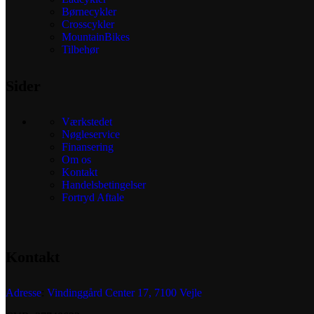
Børnecykler
Crosscykler
MountainBikes
Tilbehør
Sider
Værkstedet
Nøgleservice
Finansering
Om os
Kontakt
Handelsbetingelser
Fortryd Aftale
Kontakt
Adresse
:
Vindinggård Center 17, 7100 Vejle