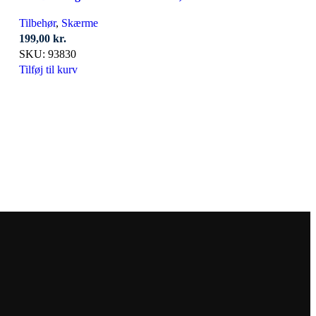
Tilbehør
,
Skærme
199,00
kr.
SKU:
93830
Tilføj til kurv