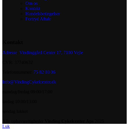
Om os
Kontakt
Handelsbetingelser
Fortryd Aftale
Kontakt
Adresse
:
Vindinggård Center 17, 7100 Vejle
CVR: 37740632
Telefonnummer:
75 82 03 06
Info@VindingCykelcenter.dk
mandag/fredag 09:00/17:00
lørdag 10:00/13:00
søndag lukket
Alle ophavsrettigheder
Vinding Cykelcenter Aps
2025
Luk