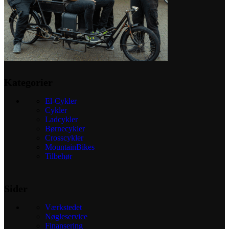
Kategorier
El-Cykler
Cykler
Ladcykler
Børnecykler
Crosscykler
MountainBikes
Tilbehør
Sider
Værkstedet
Nøgleservice
Finansering