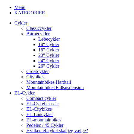
Menu
KATEGORIER
Cykler
Classiccykler
Børnecykler
Løbecykler
14″ Cykler
16″ Cykler
20″ Cykler
24″ Cykler
26″ Cykler
Crosscykler
Citybikes
Mountainbikes Hardtail
Mountainbikes Fullsuspension
EL-Cykler
Compact cykler
EL-Cykel classic
EL-Citybikes
EL-Ladcykler
EL-mountainbikes
Pedelec / 45 Cykler
Hvilken el-cykel skal jeg vælge?