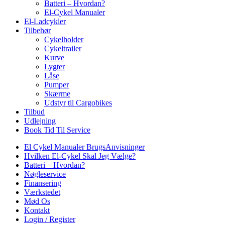
Batteri – Hvordan?
El-Cykel Manualer
El-Ladcykler
Tilbehør
Cykelholder
Cykeltrailer
Kurve
Lygter
Låse
Pumper
Skærme
Udstyr til Cargobikes
Tilbud
Udlejning
Book Tid Til Service
El Cykel Manualer BrugsAnvisninger
Hvilken El-Cykel Skal Jeg Vælge?
Batteri – Hvordan?
Nøgleservice
Finansering
Værkstedet
Mød Os
Kontakt
Login / Register