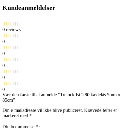
Kundeanmeldelser
0 reviews
0
0
0
0
0
Vær den første til at anmelde “Trelock BC280 kædelås 5mm x
85cm”
Din e-mailadresse vil ikke blive publiceret.
Krævede felter er
markeret med
*
Din bedømmelse
*