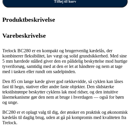
Tilføj til kurv
Produktbeskrivelse
Varebeskrivelse
Trelock BC280 er en kompakt og brugervenlig kædelås, der
kombinerer fleksibilitet, lav vægt og solid grundsikkerhed. Med sine
5 mm hærdede stålled giver den en pålidelig beskyttelse mod hurtige
tyveriforsøg, samtidig med at den er let at håndtere og nem at tage
med i tasken eller rundt om sadelpinden.
Den 85 cm lange kæde giver god rækkevidde, så cyklen kan låses
fast til hegn, stativer eller andre faste objekter. Den slidstærke
tekstilstrømpe beskytter cyklens lak mod ridser, og den intuitive
låsemekanisme gør den nem at bruge i hverdagen — også for børn
og unge.
BC280 er et oplagt valg til dig, der ønsker en praktisk og økonomisk
kædelås til daglig brug, uden at gå på kompromis med kvaliteten fra
Trelock.