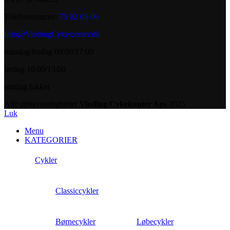
Telefonnummer:
75 82 03 06
Info@VindingCykelcenter.dk
mandag/fredag 09:00/17:00
lørdag 10:00/13:00
søndag lukket
Alle ophavsrettigheder
Vinding Cykelcenter Aps
2025
Luk
Menu
KATEGORIER
Cykler
Classiccykler
Børnecykler
Løbecykler