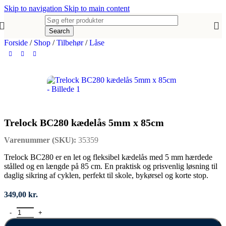
Skip to navigation
Skip to main content
Search
Forside
/
Shop
/
Tilbehør
/
Låse
Trelock BC280 kædelås 5mm x 85cm
Varenummer (SKU):
35359
Trelock BC280 er en let og fleksibel kædelås med 5 mm hærdede
stålled og en længde på 85 cm. En praktisk og prisvenlig løsning til
daglig sikring af cyklen, perfekt til skole, bykørsel og korte stop.
349,00
kr.
Trelock BC280 kædelås 5mm x 85cm antal