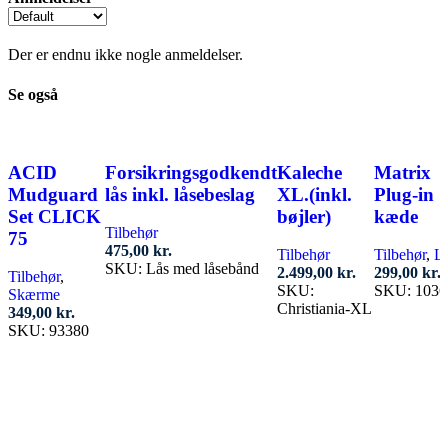
Der er endnu ikke nogle anmeldelser.
Se også
ACID
Forsikringsgodkendt
Kaleche
Matrix
Mudguard
lås inkl. låsebeslag
XL.(inkl.
Plug-in
Set CLICK
bøjler)
kæde
Tilbehør
75
475,00
kr.
Tilbehør
Tilbehør
,
L
SKU:
Lås med låsebånd
2.499,00
kr.
299,00
kr.
Tilbehør
,
SKU:
SKU:
1036
Skærme
Tilføj til kurv
Christiania-XL
349,00
kr.
Tilføj til ku
SKU:
93380
Tilføj til kurv
Tilføj til kurv