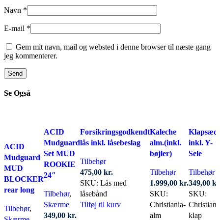
Navn
*
E-mail
*
Gem mit navn, mail og websted i denne browser til næste gang
jeg kommenterer.
Se Også
ACID
Forsikringsgodkendt
Kaleche
Klapsæd
Mudguard
lås inkl. låsebeslag
alm.(inkl.
inkl. Y-
ACID
Set MUD
bøjler)
Sele
Mudguard
Tilbehør
ROOKIE
MUD
475,00
kr.
Tilbehør
Tilbehør
24″
BLOCKER
SKU:
Lås med
1.999,00
kr.
349,00
kr
rear long
Tilbehør
,
låsebånd
SKU:
SKU:
Skærme
Tilføj til kurv
Christiania-
Christiani
Tilbehør
,
349,00
kr.
alm
klap
Skærme