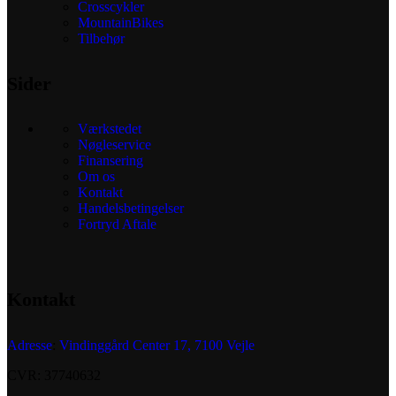
Crosscykler
MountainBikes
Tilbehør
Sider
Værkstedet
Nøgleservice
Finansering
Om os
Kontakt
Handelsbetingelser
Fortryd Aftale
Kontakt
Adresse
:
Vindinggård Center 17, 7100 Vejle
CVR: 37740632