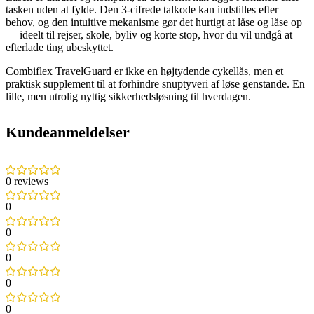
tasken uden at fylde. Den 3‑cifrede talkode kan indstilles efter
behov, og den intuitive mekanisme gør det hurtigt at låse og låse op
— ideelt til rejser, skole, byliv og korte stop, hvor du vil undgå at
efterlade ting ubeskyttet.
Combiflex TravelGuard er ikke en højtydende cykellås, men et
praktisk supplement til at forhindre snuptyveri af løse genstande. En
lille, men utrolig nyttig sikkerhedsløsning til hverdagen.
Kundeanmeldelser
0 reviews
0
0
0
0
0