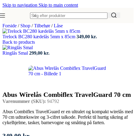
Skip to navigation
Skip to main content
Forside
/
Shop
/
Tilbehør
/
Låse
Trelock BC280 kædelås 5mm x 85cm
349,00
kr.
Back to products
Ringlås Smal
299,00
kr.
Abus Wirelås Combiflex TravelGuard 70 cm
Varenummer (SKU):
94792
Abus Combiflex TravelGuard er en ultralet og kompakt wirelås med
70 cm udtrækswire og 3‑cifret talkode. Perfekt til hurtig sikring af
cykelhjelme, tasker, barnevogne og småting på farten.
349,00
kr.