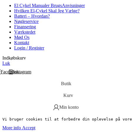
El Cykel Manualer BrugsAnvisninger
Hvilken El-Cykel Skal Jeg Vælge?
Batteri – Hvordan?
Nøgleservice
Finansering
Værkstedet
Mød Os
Kontakt
Login / Register
Indkøbskurv
Luk
Facebook
Instagram
Butik
Kurv
Min konto
Vi bruger cookies til at forbedre din oplevelse på vore
More
More info
Accept