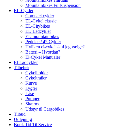
Mountainbikes Hardtail
Mountainbikes Fullsuspension
EL-Cykler
Compact cykler
EL-Cykel classic
EL-Citybikes
EL-Ladcykler
EL-mountainbikes
Pedelec / 45 Cykler
Hvilken el-cykel skal jeg vælge?
Batteri – Hvordan?
El-Cykel Manualer
El-Ladcykler
Tilbehør
Cykelholder
Cykeltrailer
Kurve
Lygter
Låse
Pumper
Skærme
Udstyr til Cargobikes
Tilbud
Udlejning
Book Tid Til Service