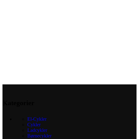
Kategorier
El-Cykler
Cykler
Ladcykler
Børnecykler