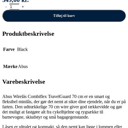
Abus Wirelås Combiflex TravelGuard 70 cm antal
Tilføj til kurv
Produktbeskrivelse
Farve
Black
Mærke
Abus
Varebeskrivelse
Abus Wirelås Combiflex TravelGuard 70 cm er en smart og
fleksibel minilås, der gør det nemt at sikre dine ejendele, når du er på
farten. Den udtrækkelige 70 cm wire giver god rækkevidde og gør
det muligt at fastgøre alt fra cykelhjelme og rygsække til
barnevogne, skiudstyr og små bagagegenstande.
Låsen er ultralet og kompakt, så den nemt kan ligge i lommen eller