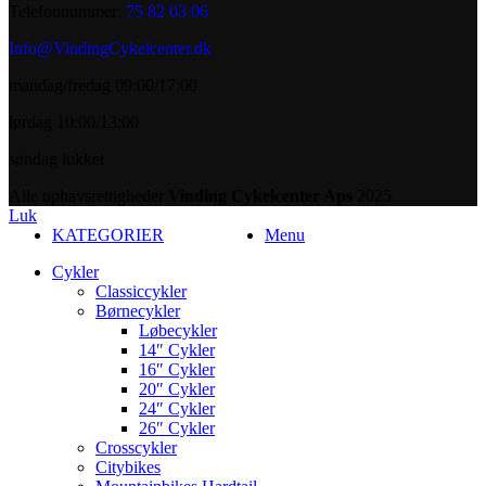
Telefonnummer:
75 82 03 06
Info@VindingCykelcenter.dk
mandag/fredag 09:00/17:00
lørdag 10:00/13:00
søndag lukket
Alle ophavsrettigheder
Vinding Cykelcenter Aps
2025
Luk
KATEGORIER
Menu
Cykler
Classiccykler
Børnecykler
Løbecykler
14″ Cykler
16″ Cykler
20″ Cykler
24″ Cykler
26″ Cykler
Crosscykler
Citybikes