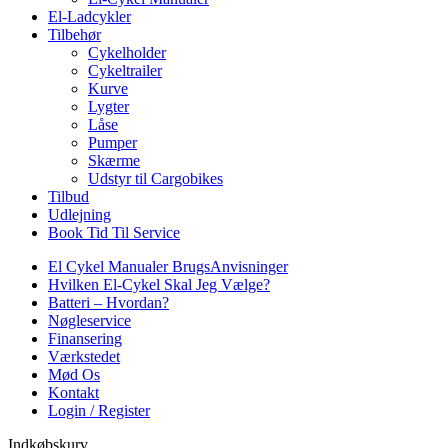
El-Ladcykler
Tilbehør
Cykelholder
Cykeltrailer
Kurve
Lygter
Låse
Pumper
Skærme
Udstyr til Cargobikes
Tilbud
Udlejning
Book Tid Til Service
El Cykel Manualer BrugsAnvisninger
Hvilken El-Cykel Skal Jeg Vælge?
Batteri – Hvordan?
Nøgleservice
Finansering
Værkstedet
Mød Os
Kontakt
Login / Register
Indkøbskurv