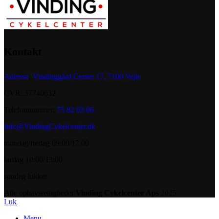
Kontakt
Adresse
:
Vindinggård Center 17, 7100 Vejle
CVR: 37740632
Telefonnummer:
75 82 03 06
Info@VindingCykelcenter.dk
mandag/fredag 09:00/17:00
lørdag 10:00/13:00
søndag lukket
Alle ophavsrettigheder
Vinding Cykelcenter Aps
2025
Luk
Menu