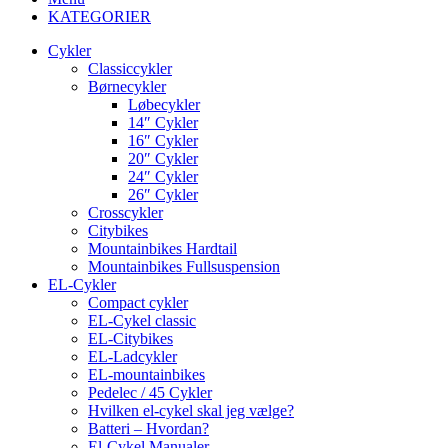
KATEGORIER
Cykler
Classiccykler
Børnecykler
Løbecykler
14″ Cykler
16″ Cykler
20″ Cykler
24″ Cykler
26″ Cykler
Crosscykler
Citybikes
Mountainbikes Hardtail
Mountainbikes Fullsuspension
EL-Cykler
Compact cykler
EL-Cykel classic
EL-Citybikes
EL-Ladcykler
EL-mountainbikes
Pedelec / 45 Cykler
Hvilken el-cykel skal jeg vælge?
Batteri – Hvordan?
El-Cykel Manualer