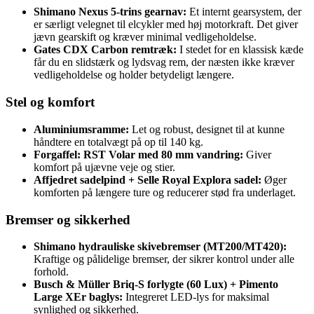
Shimano Nexus 5-trins gearnav:
Et internt gearsystem, der
er særligt velegnet til elcykler med høj motorkraft. Det giver
jævn gearskift og kræver minimal vedligeholdelse.
Gates CDX Carbon remtræk:
I stedet for en klassisk kæde
får du en slidstærk og lydsvag rem, der næsten ikke kræver
vedligeholdelse og holder betydeligt længere.
Stel og komfort
Aluminiumsramme:
Let og robust, designet til at kunne
håndtere en totalvægt på op til 140 kg.
Forgaffel: RST Volar med 80 mm vandring:
Giver
komfort på ujævne veje og stier.
Affjedret sadelpind + Selle Royal Explora sadel:
Øger
komforten på længere ture og reducerer stød fra underlaget.
Bremser og sikkerhed
Shimano hydrauliske skivebremser (MT200/MT420):
Kraftige og pålidelige bremser, der sikrer kontrol under alle
forhold.
Busch & Müller Briq-S forlygte (60 Lux) + Pimento
Large XEr baglys:
Integreret LED-lys for maksimal
synlighed og sikkerhed.