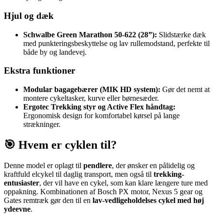
Hjul og dæk
Schwalbe Green Marathon 50-622 (28”):
Slidstærke dæk
med punkteringsbeskyttelse og lav rullemodstand, perfekte til
både by og landevej.
Ekstra funktioner
Modular bagagebærer (MIK HD system):
Gør det nemt at
montere cykeltasker, kurve eller børnesæder.
Ergotec Trekking styr og Active Flex håndtag:
Ergonomisk design for komfortabel kørsel på lange
strækninger.
🎯 Hvem er cyklen til?
Denne model er oplagt til
pendlere
, der ønsker en pålidelig og
kraftfuld elcykel til daglig transport, men også til
trekking-
entusiaster
, der vil have en cykel, som kan klare længere ture med
oppakning. Kombinationen af Bosch PX motor, Nexus 5 gear og
Gates remtræk gør den til en
lav-vedligeholdelses cykel med høj
ydeevne
.