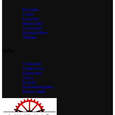
El-Cykler
Cykler
Ladcykler
Børnecykler
Crosscykler
MountainBikes
Tilbehør
Sider
Værkstedet
Nøgleservice
Finansering
Om os
Kontakt
Handelsbetingelser
Fortryd Aftale