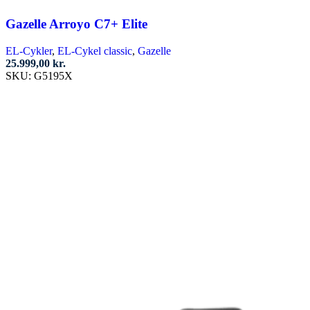
Gazelle Arroyo C7+ Elite
EL-Cykler
,
EL-Cykel classic
,
Gazelle
25.999,00
kr.
SKU:
G5195X
Vælg muligheder
Dette
vare
har
flere
varianter.
Mulighederne
kan
vælges
på
varesiden