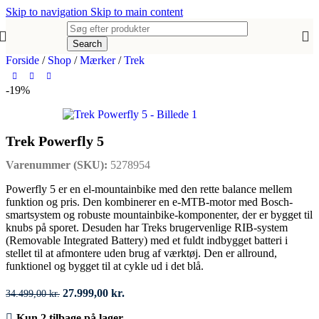
Skip to navigation
Skip to main content
Search
Forside
/
Shop
/
Mærker
/
Trek
-19%
Trek Powerfly 5
Varenummer (SKU):
5278954
Powerfly 5 er en el-mountainbike med den rette balance mellem
funktion og pris. Den kombinerer en e-MTB-motor med Bosch-
smartsystem og robuste mountainbike-komponenter, der er bygget til
knubs på sporet. Desuden har Treks brugervenlige RIB-system
(Removable Integrated Battery) med et fuldt indbygget batteri i
stellet til at afmontere uden brug af værktøj. Den er allround,
funktionel og bygget til at cykle ud i det blå.
Den
Den
27.999,00
kr.
34.499,00
kr.
oprindelige
aktuelle
Kun 2 tilbage på lager
pris
pris