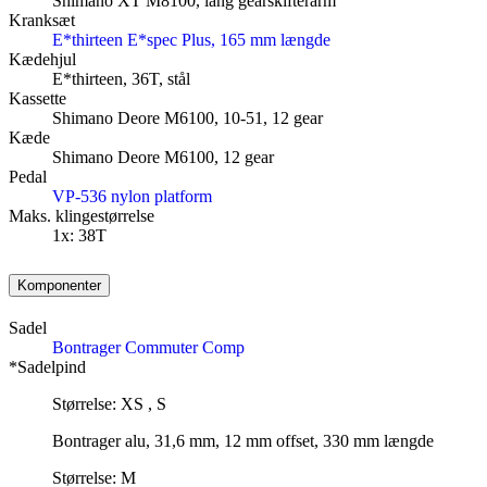
Shimano XT M8100, lang gearskifterarm
Kranksæt
E*thirteen E*spec Plus, 165 mm længde
Kædehjul
E*thirteen, 36T, stål
Kassette
Shimano Deore M6100, 10-51, 12 gear
Kæde
Shimano Deore M6100, 12 gear
Pedal
VP-536 nylon platform
Maks. klingestørrelse
1x: 38T
Komponenter
Sadel
Bontrager Commuter Comp
*Sadelpind
Størrelse: XS , S
Bontrager alu, 31,6 mm, 12 mm offset, 330 mm længde
Størrelse: M