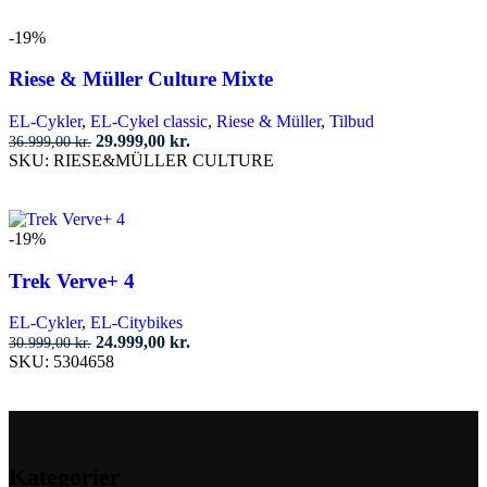
48.999,00 kr..
39.999,00 kr..
-19%
Riese & Müller Culture Mixte
EL-Cykler
,
EL-Cykel classic
,
Riese & Müller
,
Tilbud
Den
Den
29.999,00
kr.
36.999,00
kr.
oprindelige
aktuelle
SKU:
RIESE&MÜLLER CULTURE
pris
pris
Tilføj til kurv
var:
er:
36.999,00 kr..
29.999,00 kr..
-19%
Trek Verve+ 4
EL-Cykler
,
EL-Citybikes
Den
Den
24.999,00
kr.
30.999,00
kr.
oprindelige
aktuelle
SKU:
5304658
pris
pris
Tilføj til kurv
var:
er:
30.999,00 kr..
24.999,00 kr..
Kategorier