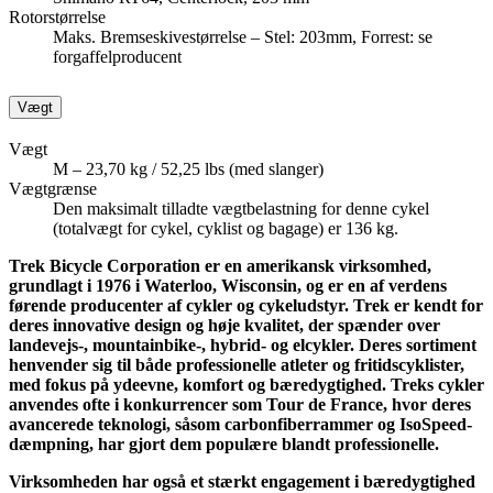
Rotorstørrelse
Maks. Bremseskivestørrelse – Stel: 203mm, Forrest: se
forgaffelproducent
Vægt
Vægt
M – 23,70 kg / 52,25 lbs (med slanger)
Vægtgrænse
Den maksimalt tilladte vægtbelastning for denne cykel
(totalvægt for cykel, cyklist og bagage) er 136 kg.
Trek Bicycle Corporation er en amerikansk virksomhed,
grundlagt i 1976 i Waterloo, Wisconsin, og er en af verdens
førende producenter af cykler og cykeludstyr. Trek er kendt for
deres innovative design og høje kvalitet, der spænder over
landevejs-, mountainbike-, hybrid- og elcykler. Deres sortiment
henvender sig til både professionelle atleter og fritidscyklister,
med fokus på ydeevne, komfort og bæredygtighed. Treks cykler
anvendes ofte i konkurrencer som Tour de France, hvor deres
avancerede teknologi, såsom carbonfiberrammer og IsoSpeed-
dæmpning, har gjort dem populære blandt professionelle.
Virksomheden har også et stærkt engagement i bæredygtighed