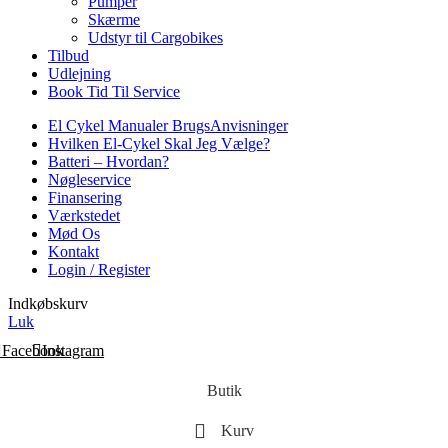
Pumper
Skærme
Udstyr til Cargobikes
Tilbud
Udlejning
Book Tid Til Service
El Cykel Manualer BrugsAnvisninger
Hvilken El-Cykel Skal Jeg Vælge?
Batteri – Hvordan?
Nøgleservice
Finansering
Værkstedet
Mød Os
Kontakt
Login / Register
Indkøbskurv
Luk
Facebook
Instagram
Butik
Kurv