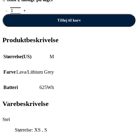
var:
er:
Trek Powerfly 5 antal
34.499,00 kr..
27.999,00 kr..
Tilføj til kurv
Produktbeskrivelse
Størrelse(US)
M
Farve
Lava/Lithium Grey
Batteri
625Wh
Varebeskrivelse
Stel
Størrelse: XS , S