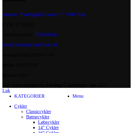
Adresse
:
Vindinggård Center 17, 7100 Vejle
CVR: 37740632
Telefonnummer:
75 82 03 06
Info@VindingCykelcenter.dk
mandag/fredag 09:00/17:00
lørdag 10:00/13:00
søndag lukket
Alle ophavsrettigheder
Vinding Cykelcenter Aps
2025
Luk
KATEGORIER
Menu
Cykler
Classiccykler
Børnecykler
Løbecykler
14″ Cykler
16″ Cykler