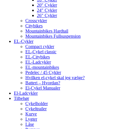
20″ Cykler
24″ Cykler
26″ Cykler
Crosscykler
Citybikes
Mountainbikes Hardtail
Mountainbikes Fullsuspension
EL-Cykler
Compact cykler
EL-Cykel classic
EL-Citybikes
EL-Ladcykler
EL-mountainbikes
Pedelec / 45 Cykler
Hvilken el-cykel skal jeg vælge?
Batteri – Hvordan?
El-Cykel Manualer
El-Ladcykler
Tilbehør
Cykelholder
Cykeltrailer
Kurve
Lygter
Låse