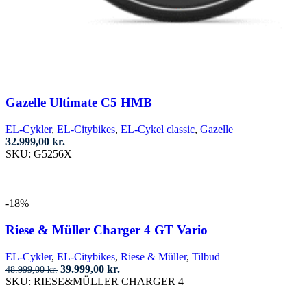
Gazelle Ultimate C5 HMB
EL-Cykler
,
EL-Citybikes
,
EL-Cykel classic
,
Gazelle
32.999,00
kr.
SKU:
G5256X
Vælg muligheder
Dette
vare
-18%
har
flere
Riese & Müller Charger 4 GT Vario
varianter.
Mulighederne
EL-Cykler
,
EL-Citybikes
,
Riese & Müller
,
Tilbud
kan
Den
Den
39.999,00
kr.
48.999,00
kr.
vælges
oprindelige
aktuelle
SKU:
RIESE&MÜLLER CHARGER 4
på
pris
pris
Tilføj til kurv
varesiden
var:
er: