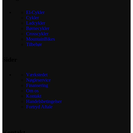
El-Cykler
Cykler
Ladcykler
Børnecykler
Crosscykler
MountainBikes
Tilbehør
Sider
Værkstedet
Nøgleservice
Finansering
Om os
Kontakt
Handelsbetingelser
Fortryd Aftale
Kontakt