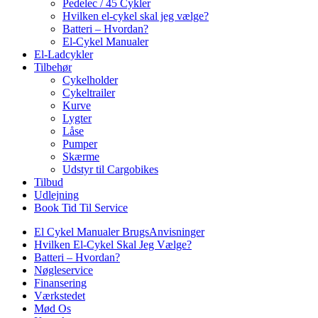
Pedelec / 45 Cykler
Hvilken el-cykel skal jeg vælge?
Batteri – Hvordan?
El-Cykel Manualer
El-Ladcykler
Tilbehør
Cykelholder
Cykeltrailer
Kurve
Lygter
Låse
Pumper
Skærme
Udstyr til Cargobikes
Tilbud
Udlejning
Book Tid Til Service
El Cykel Manualer BrugsAnvisninger
Hvilken El-Cykel Skal Jeg Vælge?
Batteri – Hvordan?
Nøgleservice
Finansering
Værkstedet
Mød Os