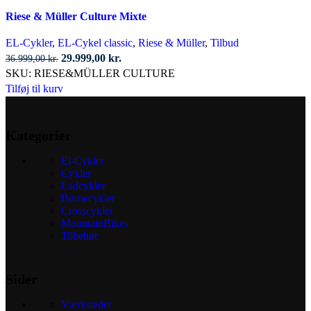
Riese & Müller Culture Mixte
EL-Cykler
,
EL-Cykel classic
,
Riese & Müller
,
Tilbud
Den
Den
29.999,00
kr.
36.999,00
kr.
oprindelige
aktuelle
SKU:
RIESE&MÜLLER CULTURE
pris
pris
Tilføj til kurv
var:
er:
36.999,00 kr..
29.999,00 kr..
Kategorier
El-Cykler
Cykler
Ladcykler
Børnecykler
Crosscykler
MountainBikes
Tilbehør
Sider
Værkstedet