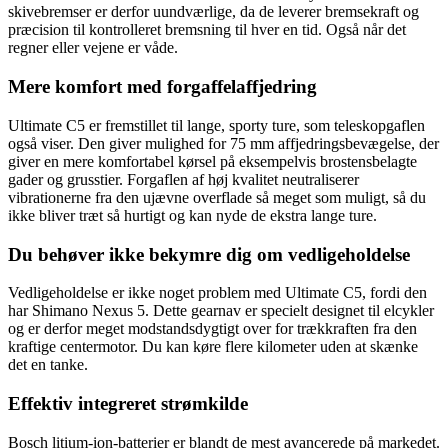
skivebremser er derfor uundværlige, da de leverer bremsekraft og
præcision til kontrolleret bremsning til hver en tid. Også når det
regner eller vejene er våde.
Mere komfort med forgaffelaffjedring
Ultimate C5 er fremstillet til lange, sporty ture, som teleskopgaflen
også viser. Den giver mulighed for 75 mm affjedringsbevægelse, der
giver en mere komfortabel kørsel på eksempelvis brostensbelagte
gader og grusstier. Forgaflen af høj kvalitet neutraliserer
vibrationerne fra den ujævne overflade så meget som muligt, så du
ikke bliver træt så hurtigt og kan nyde de ekstra lange ture.
Du behøver ikke bekymre dig om vedligeholdelse
Vedligeholdelse er ikke noget problem med Ultimate C5, fordi den
har Shimano Nexus 5. Dette gearnav er specielt designet til elcykler
og er derfor meget modstandsdygtigt over for trækkraften fra den
kraftige centermotor. Du kan køre flere kilometer uden at skænke
det en tanke.
Effektiv integreret strømkilde
Bosch litium-ion-batterier er blandt de mest avancerede på markedet.