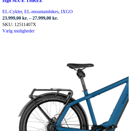
Ixgo MX-E THREE
EL-Cykler
,
EL-mountainbikes
,
IXGO
Prisinterval:
23.999,00
kr.
–
27.999,00
kr.
23.999,00 kr.
SKU:
12511407X
Dette
til
Vælg muligheder
vare
27.999,00 kr.
har
flere
varianter.
Mulighederne
kan
vælges
på
varesiden