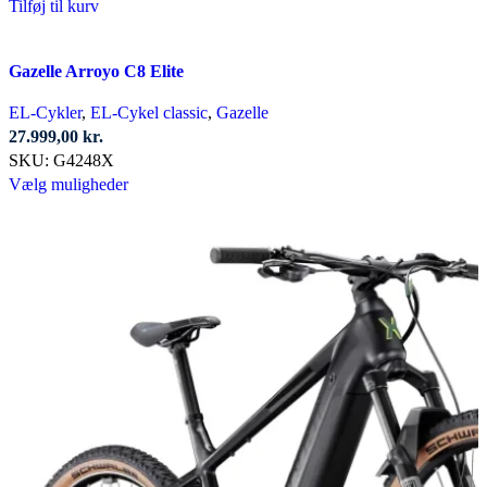
Tilføj til kurv
Gazelle Arroyo C8 Elite
EL-Cykler
,
EL-Cykel classic
,
Gazelle
27.999,00
kr.
SKU:
G4248X
Dette
Vælg muligheder
vare
har
flere
varianter.
Mulighederne
kan
vælges
på
varesiden