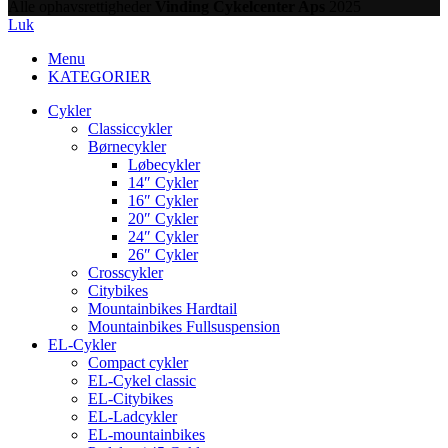
Alle ophavsrettigheder
Vinding Cykelcenter Aps
2025
Luk
Menu
KATEGORIER
Cykler
Classiccykler
Børnecykler
Løbecykler
14″ Cykler
16″ Cykler
20″ Cykler
24″ Cykler
26″ Cykler
Crosscykler
Citybikes
Mountainbikes Hardtail
Mountainbikes Fullsuspension
EL-Cykler
Compact cykler
EL-Cykel classic
EL-Citybikes
EL-Ladcykler
EL-mountainbikes