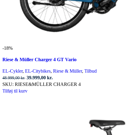
-18%
Riese & Müller Charger 4 GT Vario
EL-Cykler
,
EL-Citybikes
,
Riese & Müller
,
Tilbud
Den
Den
39.999,00
kr.
48.999,00
kr.
oprindelige
aktuelle
SKU:
RIESE&MÜLLER CHARGER 4
pris
pris
Tilføj til kurv
var:
er:
48.999,00 kr..
39.999,00 kr..