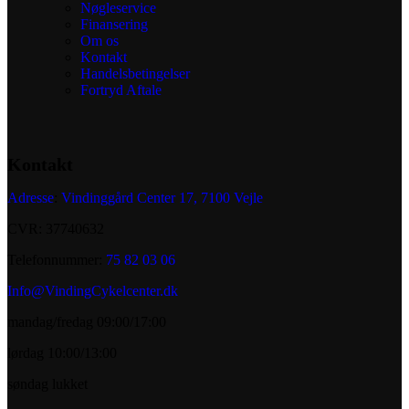
Nøgleservice
Finansering
Om os
Kontakt
Handelsbetingelser
Fortryd Aftale
Kontakt
Adresse
:
Vindinggård Center 17, 7100 Vejle
CVR: 37740632
Telefonnummer:
75 82 03 06
Info@VindingCykelcenter.dk
mandag/fredag 09:00/17:00
lørdag 10:00/13:00
søndag lukket