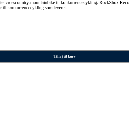
drustet crosscountry-mountainbike til konkurrencecykling. RockShox R
r til konkurrencecykling som leveret.
Tilføj til kurv