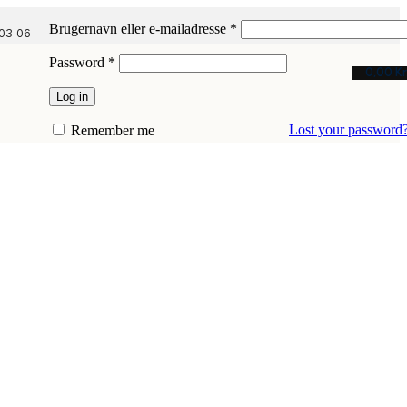
Påkrævet
Brugernavn eller e-mailadresse
*
03 06
Påkrævet
Password
*
0,00
Kr
Log in
Lost your password
Remember me