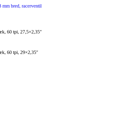
3 mm bred, racerventil
æk, 60 tpi, 27,5×2,35″
æk, 60 tpi, 29×2,35″