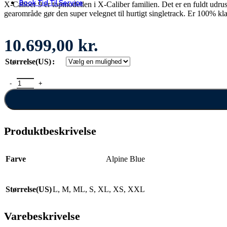
Book Tid Til Service
X-Caliber 9 er topmodellen i X-Caliber familien. Det er en fuldt u
gearområde gør den super velegnet til hurtigt singletrack. Er 100% kla
10.699,00
kr.
Størrelse(US)
Trek X-Caliber 9 antal
Produktbeskrivelse
Farve
Alpine Blue
Størrelse(US)
L
,
M
,
ML
,
S
,
XL
,
XS
,
XXL
Varebeskrivelse