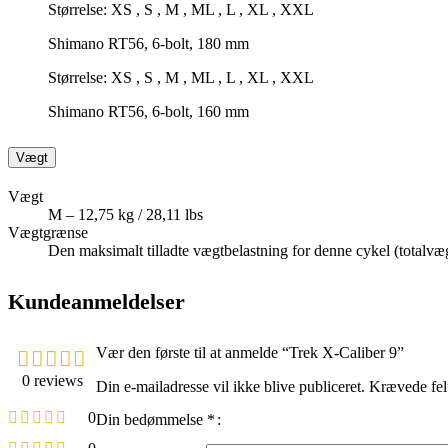
Størrelse: XS , S , M , ML , L , XL , XXL
Shimano RT56, 6-bolt, 180 mm
Størrelse: XS , S , M , ML , L , XL , XXL
Shimano RT56, 6-bolt, 160 mm
Vægt
Vægt
M – 12,75 kg / 28,11 lbs
Vægtgrænse
Den maksimalt tilladte vægtbelastning for denne cykel (totalvæg
Kundeanmeldelser
Vær den første til at anmelde “Trek X-Caliber 9”
0 reviews
Din e-mailadresse vil ikke blive publiceret.
Krævede fel
0
Din bedømmelse
*