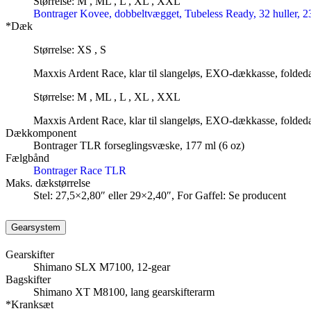
Størrelse: M , ML , L , XL , XXL
Bontrager Kovee, dobbeltvægget, Tubeless Ready, 32 huller, 2
*Dæk
Størrelse: XS , S
Maxxis Ardent Race, klar til slangeløs, EXO-dækkasse, folded
Størrelse: M , ML , L , XL , XXL
Maxxis Ardent Race, klar til slangeløs, EXO-dækkasse, folded
Dækkomponent
Bontrager TLR forseglingsvæske, 177 ml (6 oz)
Fælgbånd
Bontrager Race TLR
Maks. dækstørrelse
Stel: 27,5×2,80″ eller 29×2,40″, For Gaffel: Se producent
Gearsystem
Gearskifter
Shimano SLX M7100, 12-gear
Bagskifter
Shimano XT M8100, lang gearskifterarm
*Kranksæt