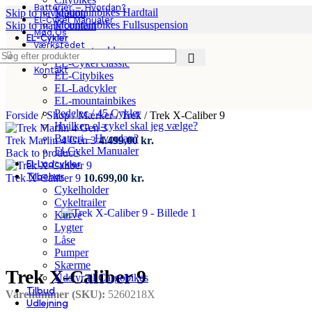
Batterier – Hvordan?
Mountainbikes Hardtail
Skip to navigation
El-Cykel Manualer
Mountainbikes Fullsuspension
Skip to main content
Mød Os
EL-Cykler
Værkstedet
Compact cykler
App
EL-Cykel classic
Kontakt
EL-Citybikes
EL-Ladcykler
EL-mountainbikes
Pedelec / 45 Cykler
Forside
/
Shop
/
Mærker
/
Trek
/
Trek X-Caliber 9
Hvilken el-cykel skal jeg vælge?
Batteri – Hvordan?
Trek Marlin 4 Gen 3
4.499,00
kr.
El-Cykel Manualer
Back to products
El-Ladcykler
Tilbehør
Trek X-Caliber 9
10.699,00
kr.
Cykelholder
Cykeltrailer
Kurve
Lygter
Låse
Pumper
Skærme
Trek X-Caliber 9
Udstyr til Cargobikes
Tilbud
Varenummer (SKU):
5260218X
Udlejning