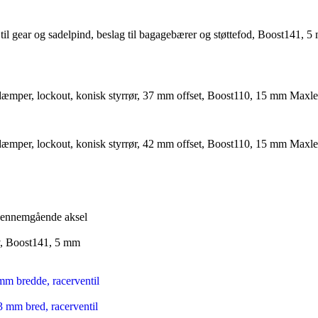
il gear og sadelpind, beslag til bagagebærer og støttefod, Boost141,
mper, lockout, konisk styrrør, 37 mm offset, Boost110, 15 mm Maxle
mper, lockout, konisk styrrør, 42 mm offset, Boost110, 15 mm Maxle
m gennemgående aksel
av, Boost141, 5 mm
mm bredde, racerventil
3 mm bred, racerventil