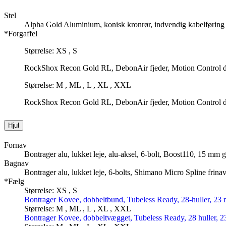
Stel
Alpha Gold Aluminium, konisk kronrør, indvendig kabelføring t
*Forgaffel
Størrelse: XS , S
RockShox Recon Gold RL, DebonAir fjeder, Motion Control dæ
Størrelse: M , ML , L , XL , XXL
RockShox Recon Gold RL, DebonAir fjeder, Motion Control dæ
Hjul
Fornav
Bontrager alu, lukket leje, alu-aksel, 6-bolt, Boost110, 15 m
Bagnav
Bontrager alu, lukket leje, 6-bolts, Shimano Micro Spline frin
*Fælg
Størrelse: XS , S
Bontrager Kovee, dobbeltbund, Tubeless Ready, 28-huller, 23 
Størrelse: M , ML , L , XL , XXL
Bontrager Kovee, dobbeltvægget, Tubeless Ready, 28 huller, 2