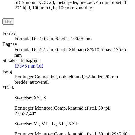
SR Suntour XCE 28, metalfjeder, preload, 46 mm offset til
29″ hjul, 100 mm QR, 100 mm vandring
Hjul
Fornav
Formula DC-20, alu, 6-bolts, 100×5 mm
Bagnav
Formula DC-22, alu, 6-bolt, Shimano 8/9/10 frinav, 135×5
mm
Stikaksel til baghjul
173×5 mm QR
Fælg
Bontrager Connection, dobbeltbund, 32-huller, 20 mm
bredde, autoventil
*Dæk
Størrelse: XS , S
Bontrager Montrose Comp, kanttråd af stål, 30 tpi,
27,5×2,40″
Størrelse: M , ML , L , XL , XXL
Bontrager Montrose Comp, kanttråd af stål, 30 tpi, 29×2,40″