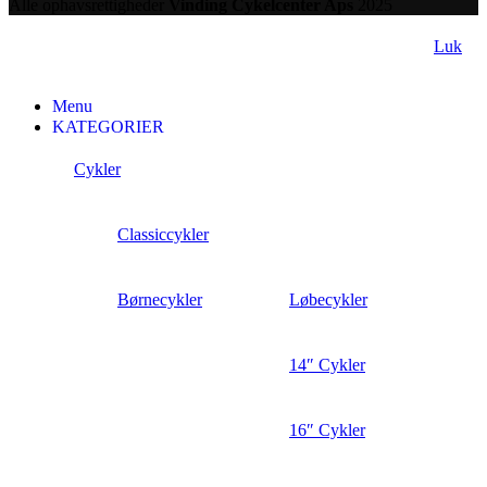
Alle ophavsrettigheder
Vinding Cykelcenter Aps
2025
Luk
Menu
KATEGORIER
Cykler
Classiccykler
Børnecykler
Løbecykler
14″ Cykler
16″ Cykler