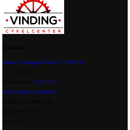
Kontakt
Adresse
:
Vindinggård Center 17, 7100 Vejle
CVR: 37740632
Telefonnummer:
75 82 03 06
Info@VindingCykelcenter.dk
mandag/fredag 09:00/17:00
lørdag 10:00/13:00
søndag lukket