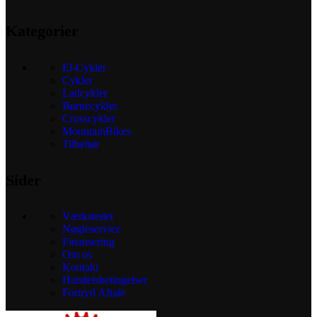
Kategorier
El-Cykler
Cykler
Ladcykler
Børnecykler
Crosscykler
MountainBikes
Tilbehør
Sider
Værkstedet
Nøgleservice
Finansering
Om os
Kontakt
Handelsbetingelser
Fortryd Aftale