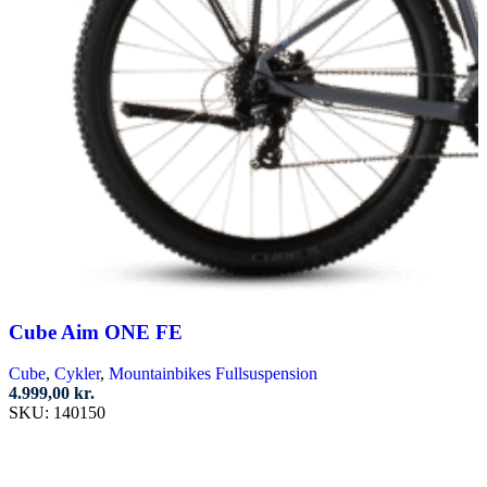
Cube Aim ONE FE
Cube
,
Cykler
,
Mountainbikes Fullsuspension
4.999,00
kr.
SKU:
140150
Dette
vare