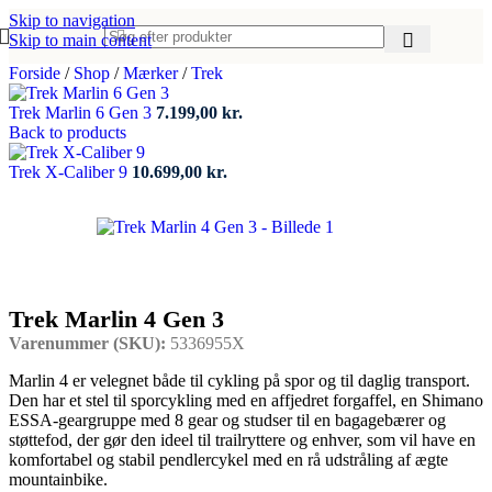
Skip to navigation
Skip to main content
Forside
/
Shop
/
Mærker
/
Trek
Trek Marlin 6 Gen 3
7.199,00
kr.
Back to products
Trek X-Caliber 9
10.699,00
kr.
Trek Marlin 4 Gen 3
Varenummer (SKU):
5336955X
Marlin 4 er velegnet både til cykling på spor og til daglig transport.
Den har et stel til sporcykling med en affjedret forgaffel, en Shimano
ESSA-geargruppe med 8 gear og studser til en bagagebærer og
støttefod, der gør den ideel til trailryttere og enhver, som vil have en
komfortabel og stabil pendlercykel med en rå udstråling af ægte
mountainbike.