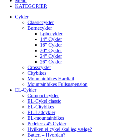
Menu
KATEGORIER
Cykler
Classiccykler
Børnecykler
Løbecykler
14″ Cykler
16″ Cykler
20″ Cykler
24″ Cykler
26″ Cykler
Crosscykler
Citybikes
Mountainbikes Hardtail
Mountainbikes Fullsuspension
EL-Cykler
Compact cykler
EL-Cykel classic
EL-Citybikes
EL-Ladcykler
EL-mountainbikes
Pedelec / 45 Cykler
Hvilken el-cykel skal jeg vælge?
Batteri – Hvordan?