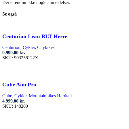
Der er endnu ikke nogle anmeldelser.
Se også
Centurion Lean BLT Herre
Centurion
,
Cykler
,
Citybikes
9.999,00
kr.
SKU:
903258122X
Vælg muligheder
Dette
vare
har
Cube Aim Pro
flere
varianter.
Cube
,
Cykler
,
Mountainbikes Hardtail
Mulighederne
4.999,00
kr.
kan
SKU:
140200
vælges
Vælg muligheder
på
varesiden
Dette
vare