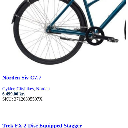
Norden Siv C7.7
Cykler
,
Citybikes
,
Norden
6.499,00
kr.
SKU:
37126305507X
Vælg muligheder
Dette
vare
har
Trek FX 2 Disc Equipped Stagger