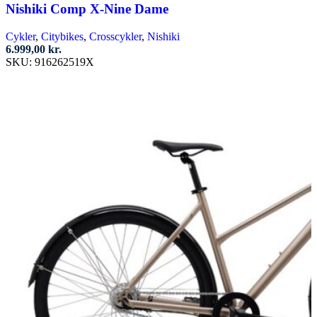
har
Nishiki Comp X-Nine Dame
flere
varianter.
Cykler
,
Citybikes
,
Crosscykler
,
Nishiki
Mulighederne
6.999,00
kr.
kan
SKU:
916262519X
vælges
Vælg muligheder
på
varesiden
Dette
vare
har
flere
varianter.
Mulighederne
kan
vælges
på
varesiden