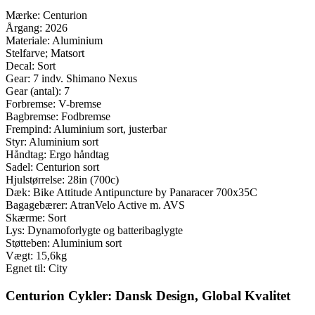
Mærke:
Centurion
Årgang:
2026
Materiale:
Aluminium
Stelfarve;
Matsort
Decal:
Sort
Gear:
7 indv. Shimano Nexus
Gear (antal):
7
Forbremse:
V-bremse
Bagbremse:
Fodbremse
Frempind:
Aluminium sort, justerbar
Styr:
Aluminium sort
Håndtag:
Ergo håndtag
Sadel:
Centurion sort
Hjulstørrelse:
28in (700c)
Dæk:
Bike Attitude Antipuncture by Panaracer 700x35C
Bagagebærer:
AtranVelo Active m. AVS
Skærme:
Sort
Lys:
Dynamoforlygte og batteribaglygte
Støtteben:
Aluminium sort
Vægt:
15,6kg
Egnet til:
City
Centurion Cykler: Dansk Design, Global Kvalitet