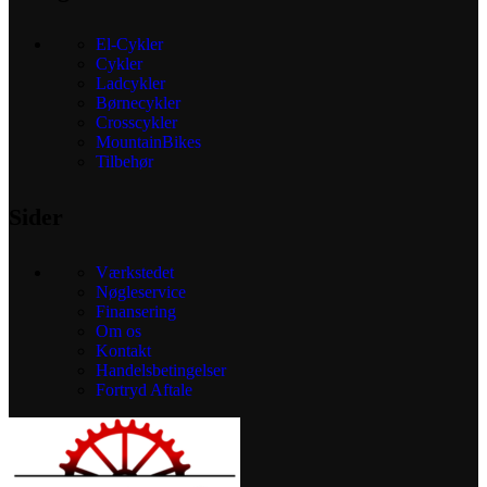
El-Cykler
Cykler
Ladcykler
Børnecykler
Crosscykler
MountainBikes
Tilbehør
Sider
Værkstedet
Nøgleservice
Finansering
Om os
Kontakt
Handelsbetingelser
Fortryd Aftale