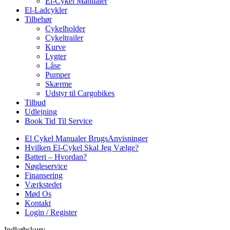
El-Cykel Manualer
El-Ladcykler
Tilbehør
Cykelholder
Cykeltrailer
Kurve
Lygter
Låse
Pumper
Skærme
Udstyr til Cargobikes
Tilbud
Udlejning
Book Tid Til Service
El Cykel Manualer BrugsAnvisninger
Hvilken El-Cykel Skal Jeg Vælge?
Batteri – Hvordan?
Nøgleservice
Finansering
Værkstedet
Mød Os
Kontakt
Login / Register
Indkøbskurv