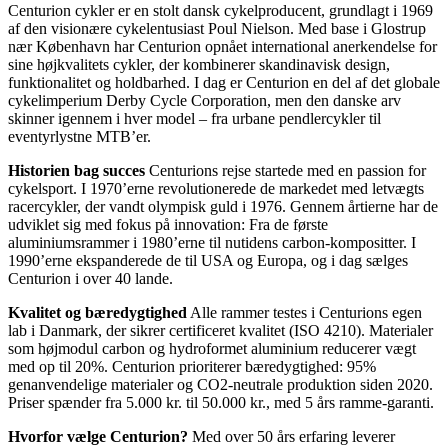
Centurion cykler er en stolt dansk cykelproducent, grundlagt i 1969
af den visionære cykelentusiast Poul Nielson. Med base i Glostrup
nær København har Centurion opnået international anerkendelse for
sine højkvalitets cykler, der kombinerer skandinavisk design,
funktionalitet og holdbarhed. I dag er Centurion en del af det globale
cykelimperium Derby Cycle Corporation, men den danske arv
skinner igennem i hver model – fra urbane pendlercykler til
eventyrlystne MTB’er.
Historien bag succes
Centurions rejse startede med en passion for
cykelsport. I 1970’erne revolutionerede de markedet med letvægts
racercykler, der vandt olympisk guld i 1976. Gennem årtierne har de
udviklet sig med fokus på innovation: Fra de første
aluminiumsrammer i 1980’erne til nutidens carbon-kompositter. I
1990’erne ekspanderede de til USA og Europa, og i dag sælges
Centurion i over 40 lande.
Kvalitet og bæredygtighed
Alle rammer testes i Centurions egen
lab i Danmark, der sikrer certificeret kvalitet (ISO 4210). Materialer
som højmodul carbon og hydroformet aluminium reducerer vægt
med op til 20%. Centurion prioriterer bæredygtighed: 95%
genanvendelige materialer og CO2-neutrale produktion siden 2020.
Priser spænder fra 5.000 kr. til 50.000 kr., med 5 års ramme-garanti.
Hvorfor vælge Centurion?
Med over 50 års erfaring leverer