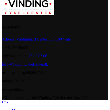
Kontakt
Adresse
:
Vindinggård Center 17, 7100 Vejle
CVR: 37740632
Telefonnummer:
75 82 03 06
Info@VindingCykelcenter.dk
mandag/fredag 09:00/17:00
lørdag 10:00/13:00
søndag lukket
Alle ophavsrettigheder
Vinding Cykelcenter Aps
2025
Luk