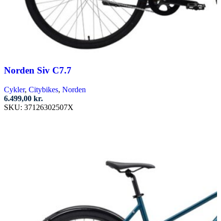
Norden Siv C7.7
Cykler
,
Citybikes
,
Norden
6.499,00
kr.
SKU:
37126302507X
Vælg muligheder
Dette
vare
har
flere
varianter.
Mulighederne
kan
vælges
på
varesiden