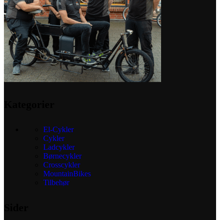
kan
vælges
på
varesid
Kategorier
El-Cykler
Cykler
Ladcykler
Børnecykler
Crosscykler
MountainBikes
Tilbehør
Sider