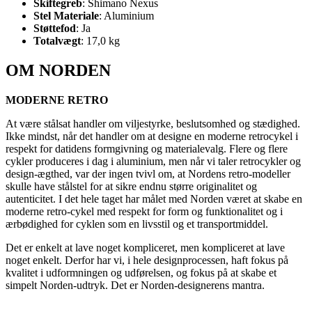
Skiftegreb
: Shimano Nexus
Stel Materiale
: Aluminium
Støttefod
: Ja
Totalvægt
: 17,0 kg
OM NORDEN
MODERNE RETRO
At være stålsat handler om viljestyrke, beslutsomhed og stædighed.
Ikke mindst, når det handler om at designe en moderne retrocykel i
respekt for datidens formgivning og materialevalg. Flere og flere
cykler produceres i dag i aluminium, men når vi taler retrocykler og
design-ægthed, var der ingen tvivl om, at Nordens retro-modeller
skulle have stålstel for at sikre endnu større originalitet og
autenticitet. I det hele taget har målet med Norden været at skabe en
moderne retro-cykel med respekt for form og funktionalitet og i
ærbødighed for cyklen som en livsstil og et transportmiddel.
Det er enkelt at lave noget kompliceret, men kompliceret at lave
noget enkelt. Derfor har vi, i hele designprocessen, haft fokus på
kvalitet i udformningen og udførelsen, og fokus på at skabe et
simpelt Norden-udtryk. Det er Norden-designerens mantra.