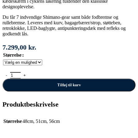
kædeskærm i cyklens lakering fuldender den klassiske
designoplevelse.
Du får 7 indvendige Shimano-gear samt både fodbremse og
rullebremse. Leveres med kurv, bagagebærer/strop, støtteben,
retroklokke, LED-baglygte, antipunkteringsdæk med refleks og
godkendt lås.
7.299,00
kr.
Størrelse
Norden Ellen antal
Tilføj til kurv
Produktbeskrivelse
Størrelse
48cm
,
51cm
,
56cm