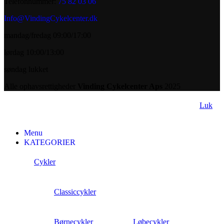
Telefonnummer:
75 82 03 06
Info@VindingCykelcenter.dk
mandag/fredag 09:00/17:00
lørdag 10:00/13:00
søndag lukket
Alle ophavsrettigheder
Vinding Cykelcenter Aps
2025
Luk
Menu
KATEGORIER
Cykler
Classiccykler
Børnecykler
Løbecykler