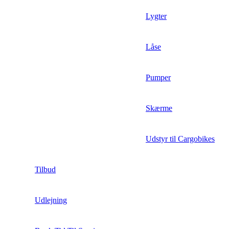
Lygter
Låse
Pumper
Skærme
Udstyr til Cargobikes
Tilbud
Udlejning