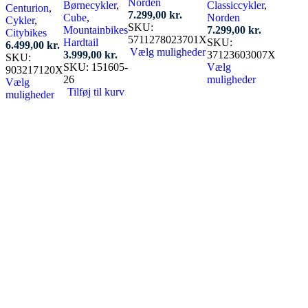
Norden
Børnecykler
,
Classiccykler
,
Centurion
,
7.299,00
kr.
Cube
,
Norden
Cykler
,
SKU:
Mountainbikes
7.299,00
kr.
Citybikes
5711278023701X
Hardtail
SKU:
6.499,00
kr.
Vælg muligheder
3.999,00
kr.
37123603007X
SKU:
Dette
SKU:
151605-
Vælg
903217120X
vare
26
muligheder
Vælg
har
Dette
Tilføj til kurv
muligheder
flere
vare
Dette
varianter.
har
vare
Mulighederne
flere
har
kan
varianter.
flere
vælges
Mulighederne
varianter.
på
kan
Mulighederne
varesiden
vælges
kan
på
vælges
varesiden
på
varesiden