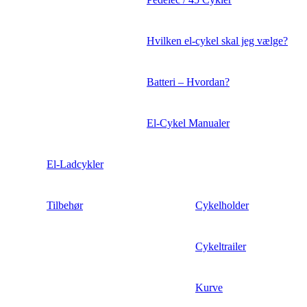
Hvilken el-cykel skal jeg vælge?
Batteri – Hvordan?
El-Cykel Manualer
El-Ladcykler
Tilbehør
Cykelholder
Cykeltrailer
Kurve