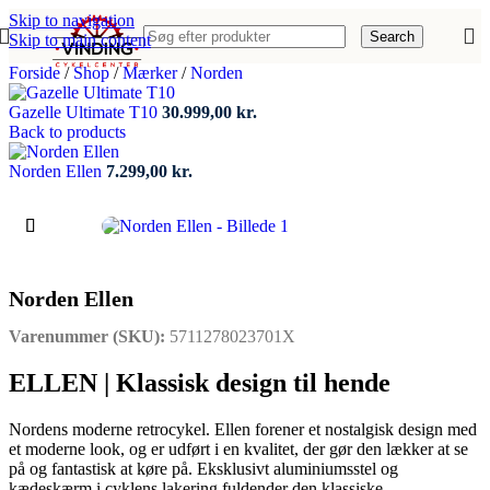
Skip to navigation
Search
Skip to main content
Forside
/
Shop
/
Mærker
/
Norden
Gazelle Ultimate T10
30.999,00
kr.
Back to products
Norden Ellen
7.299,00
kr.
Norden Ellen
Varenummer (SKU):
5711278023701X
ELLEN | Klassisk design til hende
Nordens moderne retrocykel. Ellen forener et nostalgisk design med
et moderne look, og er udført i en kvalitet, der gør den lækker at se
på og fantastisk at køre på. Eksklusivt aluminiumsstel og
kædeskærm i cyklens lakering fuldender den klassiske