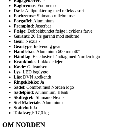
Bagagebærer
: Ja
Bagbremse
: Fodbremse
Dæk
: Antipunktering med refleks / sort
Forbremse
: Shimano rullebremse
Forgaffel
: Aluminium
Frempind
: Justerbar
Fælge
: Dobbeltbundet fælge i cyklens farve
Garanti
: 20 års garanti mod stelbrud
Gear
: Nexus 7
Geartype
: Indvendig gear
Handlebar
: Aluminium 600 mm 40°
Håndtag
: Eksklusive håndtag med Norden logo
Krankboks
: Lukkede lejer
Kæde
: Galvaniseret
Lys
: LED baglygte
Lås
: DVN godkendt
Ringeklokke
: Ja
Sadel
: Comfort med Norden logo
Sadelpind
: Aluminium, Blank
Skiftegreb
: Shimano Nexus
Stel Materiale
: Aluminium
Støttefod
: Ja
Totalvægt
: 17,0 kg
OM NORDEN