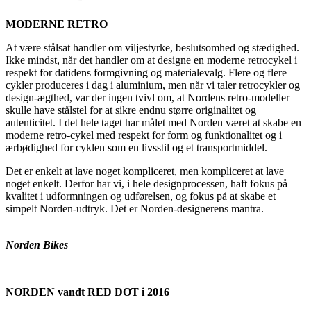
MODERNE RETRO
At være stålsat handler om viljestyrke, beslutsomhed og stædighed.
Ikke mindst, når det handler om at designe en moderne retrocykel i
respekt for datidens formgivning og materialevalg. Flere og flere
cykler produceres i dag i aluminium, men når vi taler retrocykler og
design-ægthed, var der ingen tvivl om, at Nordens retro-modeller
skulle have stålstel for at sikre endnu større originalitet og
autenticitet. I det hele taget har målet med Norden været at skabe en
moderne retro-cykel med respekt for form og funktionalitet og i
ærbødighed for cyklen som en livsstil og et transportmiddel.
Det er enkelt at lave noget kompliceret, men kompliceret at lave
noget enkelt. Derfor har vi, i hele designprocessen, haft fokus på
kvalitet i udformningen og udførelsen, og fokus på at skabe et
simpelt Norden-udtryk. Det er Norden-designerens mantra.
Norden Bikes
NORDEN vandt RED DOT i 2016