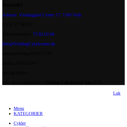
Kontakt
Adresse
:
Vindinggård Center 17, 7100 Vejle
CVR: 37740632
Telefonnummer:
75 82 03 06
Info@VindingCykelcenter.dk
mandag/fredag 09:00/17:00
lørdag 10:00/13:00
søndag lukket
Alle ophavsrettigheder
Vinding Cykelcenter Aps
2025
Luk
Menu
KATEGORIER
Cykler