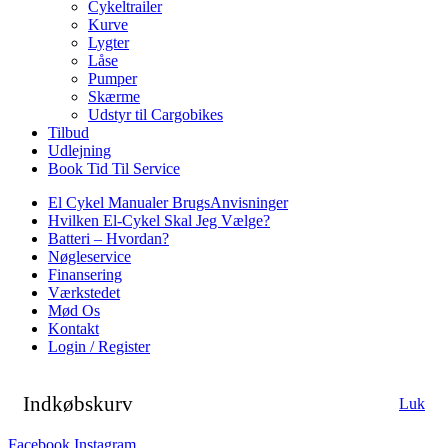
Cykeltrailer
Kurve
Lygter
Låse
Pumper
Skærme
Udstyr til Cargobikes
Tilbud
Udlejning
Book Tid Til Service
El Cykel Manualer BrugsAnvisninger
Hvilken El-Cykel Skal Jeg Vælge?
Batteri – Hvordan?
Nøgleservice
Finansering
Værkstedet
Mød Os
Kontakt
Login / Register
Indkøbskurv
Luk
Facebook
Instagram