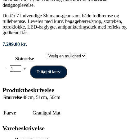
designoplevelse.
Du får 7 indvendige Shimano-gear samt både fodbremse og
rullebremse. Leveres med kurv, bagagebærer/strop, støtteben,
retroklokke, LED-baglygte, antipunkteringsdæk med refleks og
godkendt lås.
7.299,00
kr.
Størrelse
Norden Ellen antal
Tilføj til kurv
Produktbeskrivelse
Størrelse
48cm
,
51cm
,
56cm
Farve
Granitgrå Mat
Varebeskrivelse