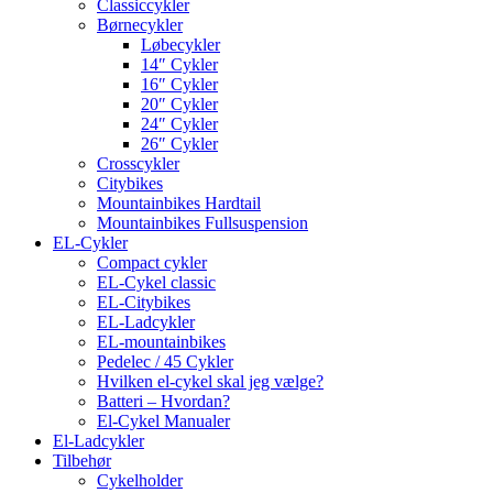
Classiccykler
Børnecykler
Løbecykler
14″ Cykler
16″ Cykler
20″ Cykler
24″ Cykler
26″ Cykler
Crosscykler
Citybikes
Mountainbikes Hardtail
Mountainbikes Fullsuspension
EL-Cykler
Compact cykler
EL-Cykel classic
EL-Citybikes
EL-Ladcykler
EL-mountainbikes
Pedelec / 45 Cykler
Hvilken el-cykel skal jeg vælge?
Batteri – Hvordan?
El-Cykel Manualer
El-Ladcykler
Tilbehør
Cykelholder