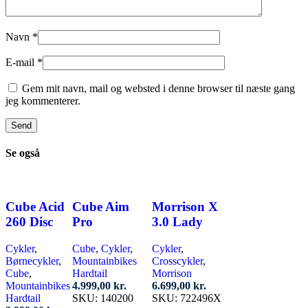
Navn
*
E-mail
*
Gem mit navn, mail og websted i denne browser til næste gang
jeg kommenterer.
Se også
Cube Acid
Cube Aim
Morrison X
260 Disc
Pro
3.0 Lady
Cykler
,
Cube
,
Cykler
,
Cykler
,
Børnecykler
,
Mountainbikes
Crosscykler
,
Cube
,
Hardtail
Morrison
Mountainbikes
4.999,00
kr.
6.699,00
kr.
Hardtail
SKU:
140200
SKU:
722496X