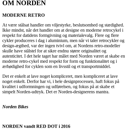
OM NORDEN
MODERNE RETRO
At være stålsat handler om viljestyrke, beslutsomhed og stædighed.
Ikke mindst, når det handler om at designe en moderne retrocykel i
respekt for datidens formgivning og materialevalg. Flere og flere
cykler produceres i dag i aluminium, men når vi taler retrocykler og
design-ægthed, var der ingen tvivl om, at Nordens retro-modeller
skulle have stålstel for at sikre endnu større originalitet og
autenticitet. I det hele taget har målet med Norden været at skabe en
moderne retro-cykel med respekt for form og funktionalitet og i
ærbødighed for cyklen som en livsstil og et transportmiddel.
Det er enkelt at lave noget kompliceret, men kompliceret at lave
noget enkelt. Derfor har vi, i hele designprocessen, haft fokus på
kvalitet i udformningen og udførelsen, og fokus på at skabe et
simpelt Norden-udtryk. Det er Norden-designerens mantra.
Norden Bikes
NORDEN vandt RED DOT i 2016