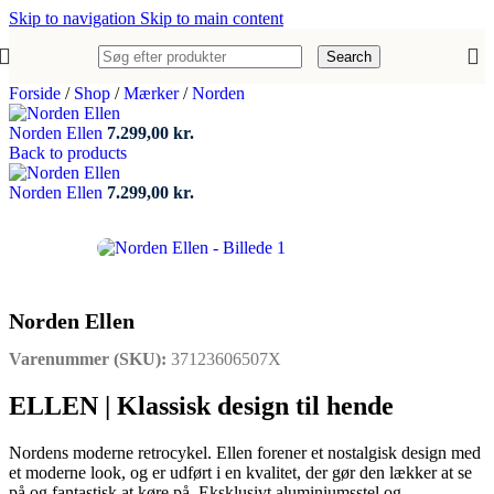
Skip to navigation
Skip to main content
Search
Forside
/
Shop
/
Mærker
/
Norden
Norden Ellen
7.299,00
kr.
Back to products
Norden Ellen
7.299,00
kr.
Norden Ellen
Varenummer (SKU):
37123606507X
ELLEN | Klassisk design til hende
Nordens moderne retrocykel. Ellen forener et nostalgisk design med
et moderne look, og er udført i en kvalitet, der gør den lækker at se
på og fantastisk at køre på. Eksklusivt aluminiumsstel og