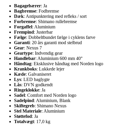
Bagagebærer
: Ja
Bagbremse
: Fodbremse
Dæk
: Antipunktering med refleks / sort
Forbremse
: Shimano rullebremse
Forgaffel
: Aluminium
Frempind
: Justerbar
Fælge
: Dobbeltbundet fælge i cyklens farve
Garanti
: 20 års garanti mod stelbrud
Gear
: Nexus 7
Geartype
: Indvendig gear
Handlebar
: Aluminium 600 mm 40°
Håndtag
: Eksklusive håndtag med Norden logo
Krankboks
: Lukkede lejer
Kæde
: Galvaniseret
Lys
: LED baglygte
Lås
: DVN godkendt
Ringeklokke
: Ja
Sadel
: Comfort med Norden logo
Sadelpind
: Aluminium, Blank
Skiftegreb
: Shimano Nexus
Stel Materiale
: Aluminium
Støttefod
: Ja
Totalvægt
: 17,0 kg