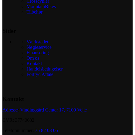
Crosscykler
MountainBikes
Tilbehør
Sider
Værkstedet
Nøgleservice
Finansering
Om os
Kontakt
Handelsbetingelser
Fortryd Aftale
Kontakt
Adresse
:
Vindinggård Center 17, 7100 Vejle
CVR: 37740632
Telefonnummer:
75 82 03 06