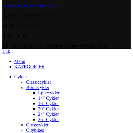
Info@VindingCykelcenter.dk
mandag/fredag 09:00/17:00
lørdag 10:00/13:00
søndag lukket
Alle ophavsrettigheder
Vinding Cykelcenter Aps
2025
Luk
Menu
KATEGORIER
Cykler
Classiccykler
Børnecykler
Løbecykler
14″ Cykler
16″ Cykler
20″ Cykler
24″ Cykler
26″ Cykler
Crosscykler
Citybikes