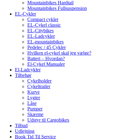
Mountainbikes Hardtail
Mountainbikes Fullsuspension
EL-Cykler
Compact cykler
EL-Cykel classic
EL-Citybikes
EL-Ladcykler
EL-mountainbikes
Pedelec / 45 Cykler
Hvilken el-cykel skal jeg vælge?
Batteri – Hvordan?
El-Cykel Manualer
El-Ladcykler
Tilbehør
Cykelholder
Cykeltrailer
Kurve
Lygter
Låse
Pumper
Skærme
Udstyr til Cargobikes
Tilbud
Udlejning
Book Tid Til Service