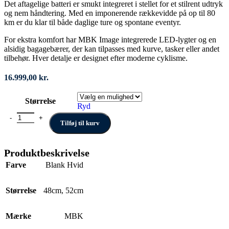
Det aftagelige batteri er smukt integreret i stellet for et stilrent udtryk
og nem håndtering. Med en imponerende rækkevidde på op til 80
km er du klar til både daglige ture og spontane eventyr.
For ekstra komfort har MBK Image integrerede LED-lygter og en
alsidig bagagebærer, der kan tilpasses med kurve, tasker eller andet
tilbehør. Hver detalje er designet efter moderne cyklisme.
16.999,00
kr.
Størrelse
Ryd
MBK Image Lady antal
Tilføj til kurv
Produktbeskrivelse
Farve
Blank Hvid
Størrelse
48cm
,
52cm
Mærke
MBK