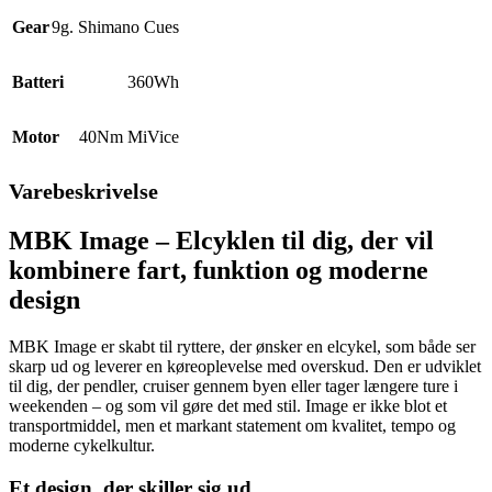
Gear
9g. Shimano Cues
Batteri
360Wh
Motor
40Nm MiVice
Varebeskrivelse
MBK Image – Elcyklen til dig, der vil
kombinere fart, funktion og moderne
design
MBK Image er skabt til ryttere, der ønsker en elcykel, som både ser
skarp ud og leverer en køreoplevelse med overskud. Den er udviklet
til dig, der pendler, cruiser gennem byen eller tager længere ture i
weekenden – og som vil gøre det med stil. Image er ikke blot et
transportmiddel, men et markant statement om kvalitet, tempo og
moderne cykelkultur.
Et design, der skiller sig ud