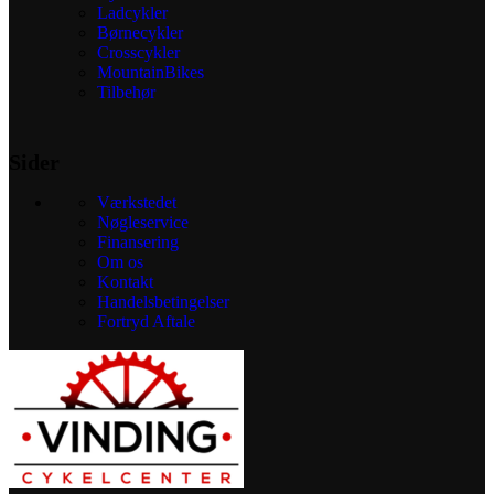
Ladcykler
Børnecykler
Crosscykler
MountainBikes
Tilbehør
Sider
Værkstedet
Nøgleservice
Finansering
Om os
Kontakt
Handelsbetingelser
Fortryd Aftale