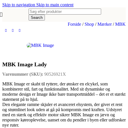
Skip to navigation
Skip to main content
Search
Forside
/
Shop
/
Mærker
/
MBK
MBK Image Lady
Varenummer (SKU):
90526921X
MBK Image er skabt til ryttere, der ønsker en elcykel, som
kombinerer stil, fart og funktionalitet. Med sit dynamiske og
moderne design er Image ikke bare transportmiddel – det er et stærkt
statement på to hjul.
Den elegante ramme skjuler et avanceret elsystem, der giver et rent
og strømlinet look uden at gå på kompromis med kraften. Udstyret
med en stærk og effektiv motor sikrer MBK Image en jævn og
responsiv køreoplevelse, uanset om du pendler i byen eller udforsker
nye ruter.