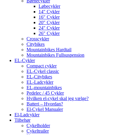
Børnecykler
Løbecykler
14″ Cykler
16″ Cykler
20″ Cykler
24″ Cykler
26″ Cykler
Crosscykler
Citybikes
Mountainbikes Hardtail
Mountainbikes Fullsuspension
EL-Cykler
Compact cykler
EL-Cykel classic
EL-Citybikes
EL-Ladcykler
EL-mountainbikes
Pedelec / 45 Cykler
Hvilken el-cykel skal jeg vælge?
Batteri – Hvordan?
El-Cykel Manualer
El-Ladcykler
Tilbehør
Cykelholder
Cykeltrailer