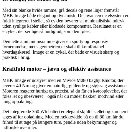
Med sin blanke hvide ramme, grå decals og rene linjer fremstår
MBK Image både elegant og dynamisk. Det avancerede elsystem er
fuldt integreret i stellet, så cyklen bevarer sit minimalistiske udtryk
uden synlige kabler eller klodsede komponenter. Resultatet er en
elcykel, der ser lige så hurtig ud, som den føles.
Den lette aluminiumsramme giver en sporty og responsiv
fornemmelse, mens geometrien er skabt til komfortabel
hverdagskørsel. Image er en cykel, der både er visuelt skarp og
praktisk i brug.
Kraftfuld motor – jævn og effektiv assistance
MBK Image er udstyret med en Mivice M080 baghjulsmotor, der
leverer 40 Nm og giver en naturlig, glidende og støjsvag assistance.
Motoren reagerer hurtigt og præcist, så du får en køreoplevelse, der
føles let og ubesværet – også når du møder bakker, modvind eller
tung oppakning.
Det integrerede 360 Wh batteri er elegant skjult i stellet og kan nemt
tages af for opladning. Med en rækkevidde på op til 80 km får du
frihed til at tage på længere ture, pendle uden bekymringer og
udforske nye ruter.