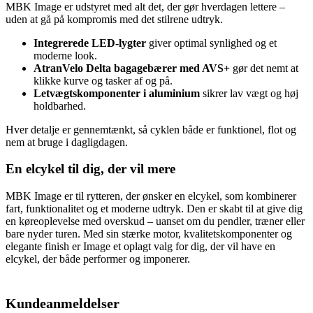
MBK Image er udstyret med alt det, der gør hverdagen lettere –
uden at gå på kompromis med det stilrene udtryk.
Integrerede LED‑lygter
giver optimal synlighed og et
moderne look.
AtranVelo Delta bagagebærer med AVS+
gør det nemt at
klikke kurve og tasker af og på.
Letvægtskomponenter i aluminium
sikrer lav vægt og høj
holdbarhed.
Hver detalje er gennemtænkt, så cyklen både er funktionel, flot og
nem at bruge i dagligdagen.
En elcykel til dig, der vil mere
MBK Image er til rytteren, der ønsker en elcykel, som kombinerer
fart, funktionalitet og et moderne udtryk. Den er skabt til at give dig
en køreoplevelse med overskud – uanset om du pendler, træner eller
bare nyder turen. Med sin stærke motor, kvalitetskomponenter og
elegante finish er Image et oplagt valg for dig, der vil have en
elcykel, der både performer og imponerer.
Kundeanmeldelser