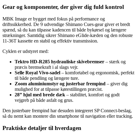
Gear og komponenter, der giver dig fuld kontrol
MBK Image er bygget med fokus på performance og
driftssikkerhed. De 9 udvendige Shimano Cues‑gear giver et bredt
spænd, så du kan tilpasse kadencen til både bykørsel og længere
strækninger. Samtidig sikrer Shimano eGlide‑kæden og den robuste
11‑36T kassette en stabil og effektiv transmission.
Cyklen er udstyret med:
Tektro HD‑R285 hydrauliske skivebremser
– stærk og
præcis bremsekraft i al slags vejr.
Selle Royal Vivo‑sadel
– komfortabel og ergonomisk, perfekt
til både pendling og længere ture.
Zoom aluminiumstyr og justerbar frempind
– giver dig
mulighed for at tilpasse kørestillingen præcist.
28” hjul med brede dæk
– stabilitet, komfort og godt
vejgreb på både asfalt og grus.
Den justerbare frempind har desuden integreret SP Connect‑beslag,
så du nemt kan montere din smartphone til navigation eller tracking.
Praktiske detaljer til hverdagen