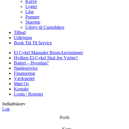
Kurve
Lygter
Låse
Pumper
Skærme
Udstyr til Cargobikes
Tilbud
Udlejning
Book Tid Til Service
El Cykel Manualer BrugsAnvisninger
Hvilken El-Cykel Skal Jeg Vælge?
Batteri – Hvordan?
Nøgleservice
Finansering
Værkstedet
Mød Os
Kontakt
Login / Register
Indkøbskurv
Luk
Butik
Kurv