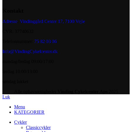
Kontakt
Adresse
:
Vindinggård Center 17, 7100 Vejle
CVR: 37740632
Telefonnummer:
75 82 03 06
Info@VindingCykelcenter.dk
mandag/fredag 09:00/17:00
lørdag 10:00/13:00
søndag lukket
Alle ophavsrettigheder
Vinding Cykelcenter Aps
2025
Luk
Menu
KATEGORIER
Cykler
Classiccykler