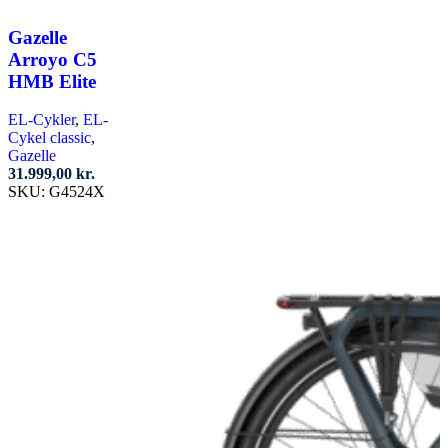
Gazelle
Arroyo C5
HMB Elite
EL-Cykler
,
EL-
Cykel classic
,
Gazelle
31.999,00
kr.
SKU:
G4524X
Vælg muligheder
Dette
vare
har
flere
varianter.
Mulighederne
kan
vælges
på
varesiden