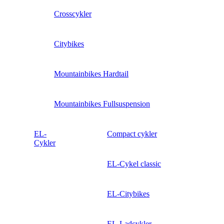
Crosscykler
Citybikes
Mountainbikes Hardtail
Mountainbikes Fullsuspension
EL-
Compact cykler
Cykler
EL-Cykel classic
EL-Citybikes
EL-Ladcykler