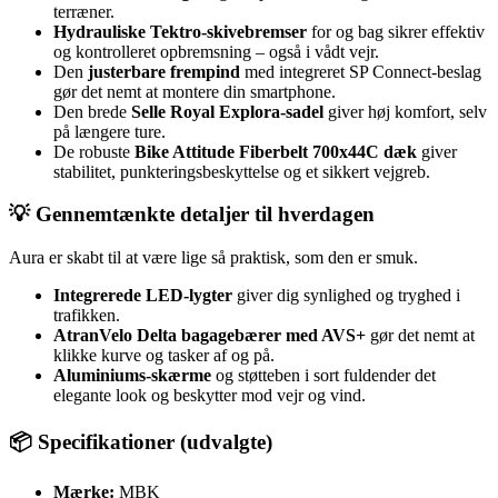
terræner.
Hydrauliske Tektro-skivebremser
for og bag sikrer effektiv
og kontrolleret opbremsning – også i vådt vejr.
Den
justerbare frempind
med integreret SP Connect-beslag
gør det nemt at montere din smartphone.
Den brede
Selle Royal Explora-sadel
giver høj komfort, selv
på længere ture.
De robuste
Bike Attitude Fiberbelt 700x44C dæk
giver
stabilitet, punkteringsbeskyttelse og et sikkert vejgreb.
💡 Gennemtænkte detaljer til hverdagen
Aura er skabt til at være lige så praktisk, som den er smuk.
Integrerede LED-lygter
giver dig synlighed og tryghed i
trafikken.
AtranVelo Delta bagagebærer med AVS+
gør det nemt at
klikke kurve og tasker af og på.
Aluminiums-skærme
og støtteben i sort fuldender det
elegante look og beskytter mod vejr og vind.
📦 Specifikationer (udvalgte)
Mærke:
MBK