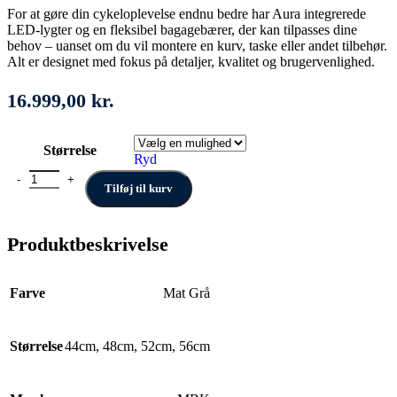
For at gøre din cykeloplevelse endnu bedre har Aura integrerede
LED-lygter og en fleksibel bagagebærer, der kan tilpasses dine
behov – uanset om du vil montere en kurv, taske eller andet tilbehør.
Alt er designet med fokus på detaljer, kvalitet og brugervenlighed.
16.999,00
kr.
Størrelse
Ryd
MBK Aura Lady antal
Tilføj til kurv
Produktbeskrivelse
Farve
Mat Grå
Størrelse
44cm
,
48cm
,
52cm
,
56cm