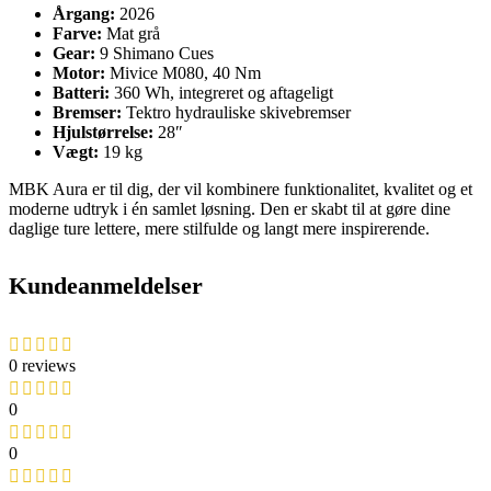
Årgang:
2026
Farve:
Mat grå
Gear:
9 Shimano Cues
Motor:
Mivice M080, 40 Nm
Batteri:
360 Wh, integreret og aftageligt
Bremser:
Tektro hydrauliske skivebremser
Hjulstørrelse:
28″
Vægt:
19 kg
MBK Aura er til dig, der vil kombinere funktionalitet, kvalitet og et
moderne udtryk i én samlet løsning. Den er skabt til at gøre dine
daglige ture lettere, mere stilfulde og langt mere inspirerende.
Kundeanmeldelser
0 reviews
0
0