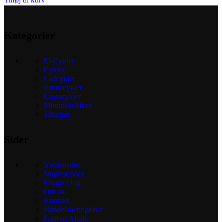
på
varesiden
Kategorier
El-Cykler
Cykler
Ladcykler
Børnecykler
Crosscykler
MountainBikes
Tilbehør
Sider
Værkstedet
Nøgleservice
Finansering
Om os
Kontakt
Handelsbetingelser
Fortryd Aftale