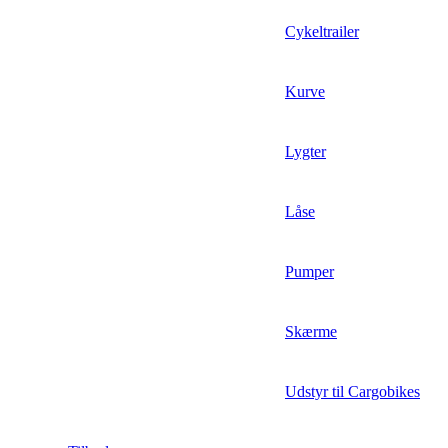
Cykeltrailer
Kurve
Lygter
Låse
Pumper
Skærme
Udstyr til Cargobikes