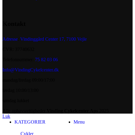
Kontakt
Adresse
:
Vindinggård Center 17, 7100 Vejle
CVR: 37740632
Telefonnummer:
75 82 03 06
Info@VindingCykelcenter.dk
mandag/fredag 09:00/17:00
lørdag 10:00/13:00
søndag lukket
Alle ophavsrettigheder
Vinding Cykelcenter Aps
2025
Luk
KATEGORIER
Menu
Cykler