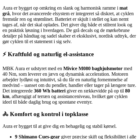
Aura er bygget op omkring en slank og harmonisk ramme i
mat
grå
, hvor det avancerede elsystem er integreret så diskret, at cyklen
fremstår ren og strømlinet. Batteriet er skjult i stellet og kan nemt
tages af, når det skal oplades. Det giver dig både et stilrent look og
en praktisk løsning i hverdagen. De grå decals og de mørkebrune
detaljer på håndtag og sadel skaber et eksklusivt, nordisk udtryk, der
gør cyklen til et statement i sig selv.
⚡ Kraftfuld og naturlig el-assistance
MBK Aura er udstyret med en
Mivice M080 baghjulsmotor
med
40 Nm, som leverer en jævn og dynamisk acceleration. Motoren
arbejder lydløst og intuitivt, så du får en naturlig fornemmelse af
medvind – uanset om du pendler, handler eller tager på længere ture.
Det integrerede
360 Wh batteri
giver en rækkevidde på op til
80
km
, afhængigt af terræn og assistanceniveau, hvilket gør cyklen
ideel til både daglig brug og spontane eventyr.
🚴 Komfort og kontrol i topklasse
Aura er bygget til at give dig en behagelig og stabil kørsel.
9 Shimano Cues-gear
giver præcise skift og fleksibilitet i alle