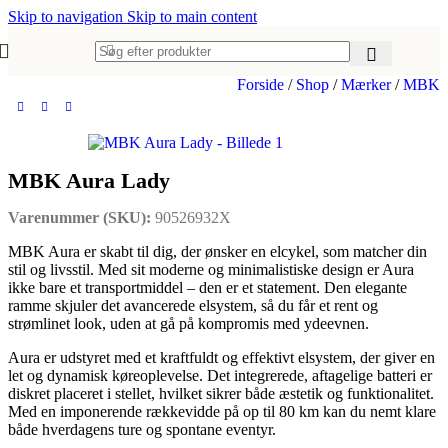
Skip to navigation
Skip to main content
Forside
/
Shop
/
Mærker
/
MBK
MBK Aura Lady
Varenummer (SKU):
90526932X
MBK Aura er skabt til dig, der ønsker en elcykel, som matcher din
stil og livsstil. Med sit moderne og minimalistiske design er Aura
ikke bare et transportmiddel – den er et statement. Den elegante
ramme skjuler det avancerede elsystem, så du får et rent og
strømlinet look, uden at gå på kompromis med ydeevnen.
Aura er udstyret med et kraftfuldt og effektivt elsystem, der giver en
let og dynamisk køreoplevelse. Det integrerede, aftagelige batteri er
diskret placeret i stellet, hvilket sikrer både æstetik og funktionalitet.
Med en imponerende rækkevidde på op til 80 km kan du nemt klare
både hverdagens ture og spontane eventyr.