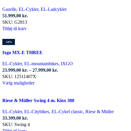
Gazelle
,
EL-Cykler
,
EL-Ladcykler
51.999,00
kr.
SKU:
G2813
Tilføj til kurv
-14%
Ixgo MX-E THREE
EL-Cykler
,
EL-mountainbikes
,
IXGO
Prisinterval:
23.999,00
kr.
–
27.999,00
kr.
23.999,00 kr.
SKU:
12511407X
Dette
til
Vælg muligheder
vare
27.999,00 kr.
har
Riese & Müller Swing 4 m. Kiox 300
flere
varianter.
EL-Cykler
,
EL-Citybikes
,
EL-Cykel classic
,
Riese & Müller
Mulighederne
33.399,00
kr.
kan
SKU:
Swing 4
vælges
Tilføj til kurv