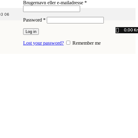
Påkrævet
Brugernavn eller e-mailadresse
*
03 06
Påkrævet
Password
*
0,00
Kr
Log in
Lost your password?
Remember me