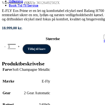
Udlejning
Varenummer (SKU):
36126492502X
Book Tid Til Service
E‑FLY Eos Prime er en let og komfortabel elcykel med Bafang H700 m
remtrækket sikrer en ren, lydløs og næsten vedligeholdelsesfri kørse
og driftssikker elcykel med fokus på komfort, kvalitet og brugervenli
18.999,00
kr.
Størrelse
E-FLY Eos Prime antal
Tilføj til kurv
Produktbeskrivelse
Farve
Soft Champagne Metallic
Mærke
E-Fly
Gear
2 Gear Automatic
Batteri
540Wh