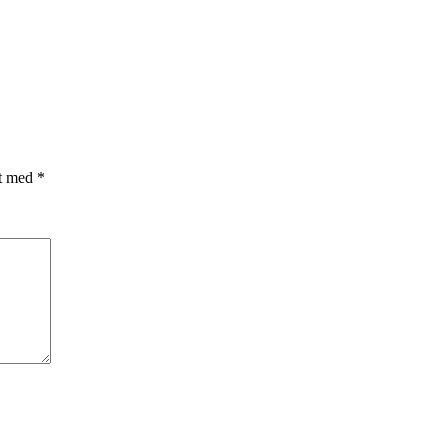
et med
*