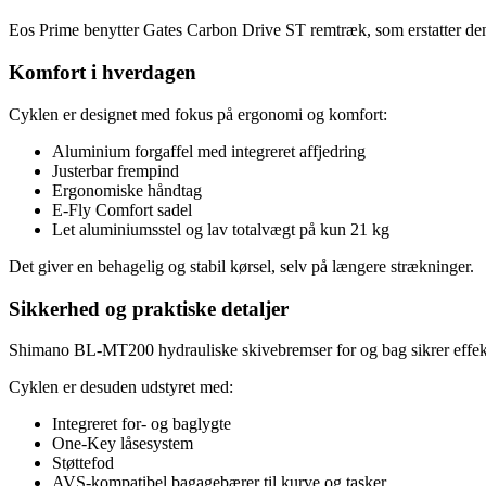
Eos Prime benytter Gates Carbon Drive ST remtræk, som erstatter den t
Komfort i hverdagen
Cyklen er designet med fokus på ergonomi og komfort:
Aluminium forgaf­fel med integreret affjedring
Justerbar frempind
Ergonomiske håndtag
E‑Fly Comfort sadel
Let aluminiumsstel og lav totalvægt på kun 21 kg
Det giver en behagelig og stabil kørsel, selv på længere strækninger.
Sikkerhed og praktiske detaljer
Shimano BL‑MT200 hydrauliske skivebremser for og bag sikrer effekt
Cyklen er desuden udstyret med:
Integreret for‑ og baglygte
One‑Key låsesystem
Støttefod
AVS‑kompatibel bagagebærer til kurve og tasker