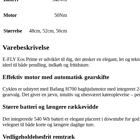
Motor
50Nm
Størrelse
48cm
,
52cm
,
56cm
Varebeskrivelse
E‑FLY Eos Prime er udviklet til dig, der ønsker en elegant, let og te
ideel til både pendling, indkøb og fritidsture.
Effektiv motor med automatisk gearskifte
Cyklen er udstyret med Bafang H700 baghjulsmotor med integreret 2‑tr
gearvalg. Det giver en jævn, intuitiv og ubesværet køreoplevelse – per
Større batteri og længere rækkevidde
Det integrerede 540 Wh batteri er elegant placeret i downtube for god 
velegnet til både korte og længere daglige ture.
Vedligeholdelsesfrit remtræk