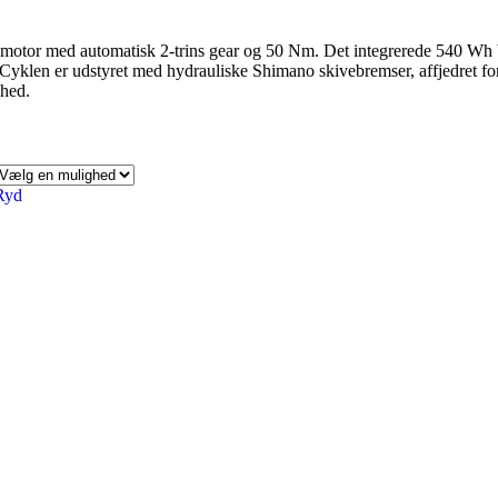
otor med automatisk 2‑trins gear og 50 Nm. Det integrerede 540 Wh b
l. Cyklen er udstyret med hydrauliske Shimano skivebremser, affjedret 
ghed.
Ryd