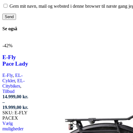
Gem mit navn, mail og websted i denne browser til næste gang j
Se også
-42%
E-Fly
Pace Lady
E-Fly
,
EL-
Cykler
,
EL-
Citybikes
,
Tilbud
14.999,00
kr.
–
Prisinterval:
19.999,00
kr.
14.999,00 kr.
SKU:
E-FLY
til
PACEX
19.999,00 kr.
Vælg
Dette
muligheder