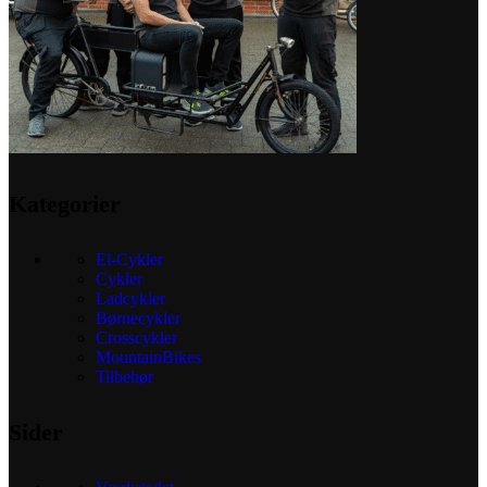
på
varesiden
Kategorier
El-Cykler
Cykler
Ladcykler
Børnecykler
Crosscykler
MountainBikes
Tilbehør
Sider