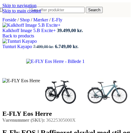
Skip to navigation
Search
Skip to main content
Forside
/
Shop
/
Mærker
/
E-Fly
Kalkhoff Image 5.B Excite+
39.499,00
kr.
Back to products
Den
Den
Tunturi Kayapo
6.749,00
kr.
7.499,00
kr.
oprindelige
aktuelle
pris
pris
var:
er:
7.499,00 kr..
6.749,00 kr..
E-FLY Eos Herre
Varenummer (SKU):
36225305000X
E-Fly EOS | Raffineret elcykel med stil og