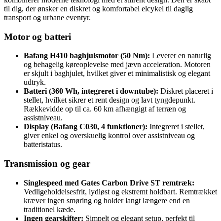
til dig, der ønsker en diskret og komfortabel elcykel til daglig
transport og urbane eventyr.
Motor og batteri
Bafang H410 baghjulsmotor (50 Nm):
Leverer en naturlig
og behagelig køreoplevelse med jævn acceleration. Motoren
er skjult i baghjulet, hvilket giver et minimalistisk og elegant
udtryk.
Batteri (360 Wh, integreret i downtube):
Diskret placeret i
stellet, hvilket sikrer et rent design og lavt tyngdepunkt.
Rækkevidde op til ca. 60 km afhængigt af terræn og
assistniveau.
Display (Bafang C030, 4 funktioner):
Integreret i stellet,
giver enkel og overskuelig kontrol over assistniveau og
batteristatus.
Transmission og gear
Singlespeed med Gates Carbon Drive ST remtræk:
Vedligeholdelsesfrit, lydløst og ekstremt holdbart. Remtrækket
kræver ingen smøring og holder langt længere end en
traditionel kæde.
Ingen gearskifter:
Simpelt og elegant setup, perfekt til