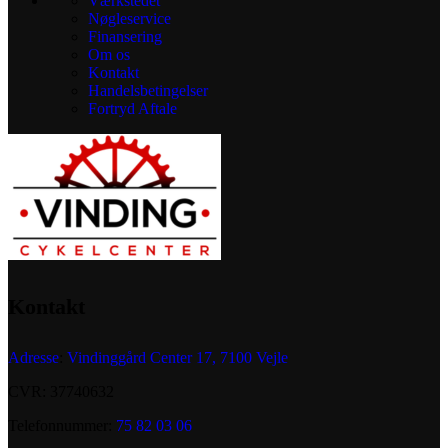
Værkstedet
Nøgleservice
Finansering
Om os
Kontakt
Handelsbetingelser
Fortryd Aftale
Kontakt
Adresse
:
Vindinggård Center 17, 7100 Vejle
CVR: 37740632
Telefonnummer:
75 82 03 06