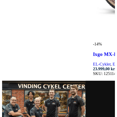
-14%
Ixgo MX-
EL-Cykler
,
EL
23.999,00
kr.
SKU:
125114
Dette
vare
har
flere
varianter.
Mulighederne
kan
vælges