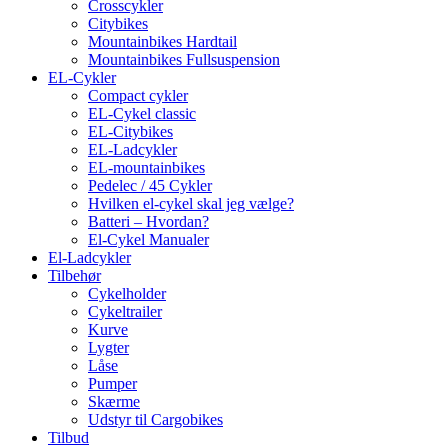
Crosscykler
Citybikes
Mountainbikes Hardtail
Mountainbikes Fullsuspension
EL-Cykler
Compact cykler
EL-Cykel classic
EL-Citybikes
EL-Ladcykler
EL-mountainbikes
Pedelec / 45 Cykler
Hvilken el-cykel skal jeg vælge?
Batteri – Hvordan?
El-Cykel Manualer
El-Ladcykler
Tilbehør
Cykelholder
Cykeltrailer
Kurve
Lygter
Låse
Pumper
Skærme
Udstyr til Cargobikes
Tilbud