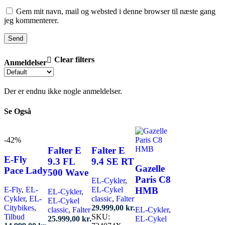
Gem mit navn, mail og websted i denne browser til næste gang
jeg kommenterer.
Clear filters
Anmeldelser
Der er endnu ikke nogle anmeldelser.
Se Også
-42%
Falter E
Falter E
E-Fly
9.3 FL
9.4 SE RT
Gazelle
Pace Lady
500 Wave
Paris C8
EL-Cykler
,
HMB
E-Fly
,
EL-
EL-Cykel
EL-Cykler
,
Cykler
,
EL-
classic
,
Falter
EL-Cykel
Citybikes
,
29.999,00
kr.
classic
,
Falter
EL-Cykler
,
Tilbud
SKU:
25.999,00
kr.
EL-Cykel