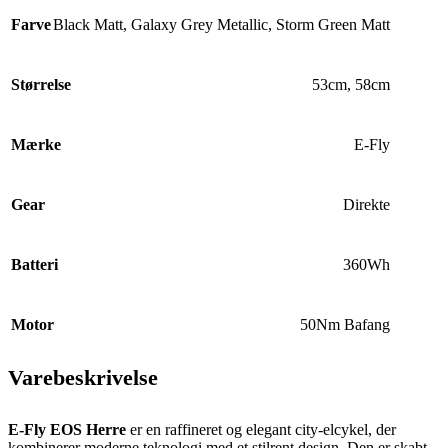
Farve
Black Matt
,
Galaxy Grey Metallic
,
Storm Green Matt
Størrelse
53cm
,
58cm
Mærke
E-Fly
Gear
Direkte
Batteri
360Wh
Motor
50Nm Bafang
Varebeskrivelse
E-Fly EOS Herre
er en raffineret og elegant city-elcykel, der
kombinerer moderne teknologi med et stilrent design. Den er skabt