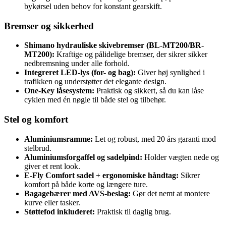
bykørsel uden behov for konstant gearskift.
Bremser og sikkerhed
Shimano hydrauliske skivebremser (BL-MT200/BR-
MT200):
Kraftige og pålidelige bremser, der sikrer sikker
nedbremsning under alle forhold.
Integreret LED-lys (for- og bag):
Giver høj synlighed i
trafikken og understøtter det elegante design.
One-Key låsesystem:
Praktisk og sikkert, så du kan låse
cyklen med én nøgle til både stel og tilbehør.
Stel og komfort
Aluminiumsramme:
Let og robust, med 20 års garanti mod
stelbrud.
Aluminiumsforgaffel og sadelpind:
Holder vægten nede og
giver et rent look.
E-Fly Comfort sadel + ergonomiske håndtag:
Sikrer
komfort på både korte og længere ture.
Bagagebærer med AVS-beslag:
Gør det nemt at montere
kurve eller tasker.
Støttefod inkluderet:
Praktisk til daglig brug.