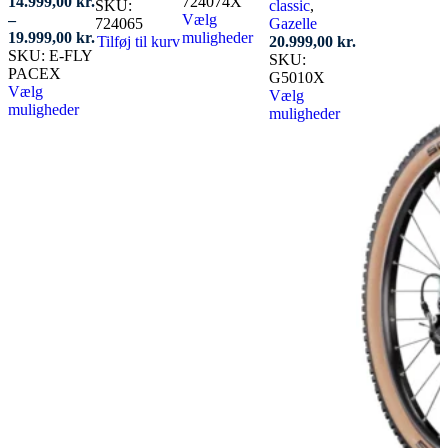
14.999,00
kr.
724074X
SKU:
classic
,
–
Vælg
724065
Gazelle
Prisinterval:
19.999,00
kr.
muligheder
Tilføj til kurv
20.999,00
kr.
14.999,00 kr.
Dette
SKU:
E-FLY
SKU:
til
vare
PACEX
G5010X
19.999,00 kr.
har
Vælg
Vælg
flere
muligheder
muligheder
Dette
varianter.
Dette
vare
Mulighederne
vare
har
kan
har
flere
vælges
flere
varianter.
på
varianter.
Mulighederne
varesiden
Mulighederne
kan
kan
vælges
vælges
på
på
varesiden
varesiden