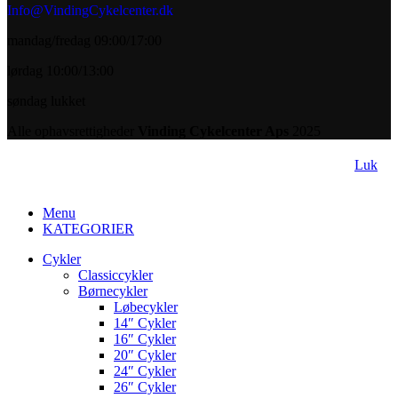
Info@VindingCykelcenter.dk
mandag/fredag 09:00/17:00
lørdag 10:00/13:00
søndag lukket
Alle ophavsrettigheder
Vinding Cykelcenter Aps
2025
Luk
Menu
KATEGORIER
Cykler
Classiccykler
Børnecykler
Løbecykler
14″ Cykler
16″ Cykler
20″ Cykler
24″ Cykler
26″ Cykler