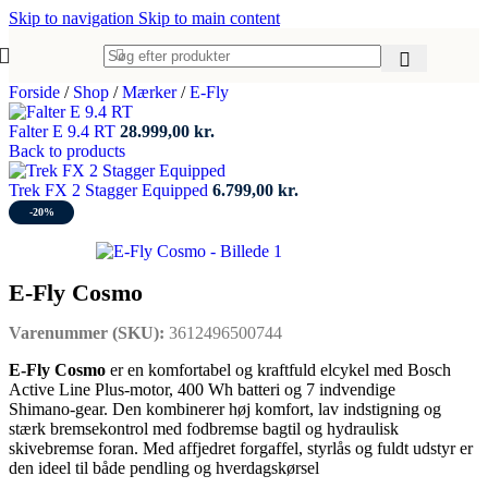
Skip to navigation
Skip to main content
Forside
/
Shop
/
Mærker
/
E-Fly
Falter E 9.4 RT
28.999,00
kr.
Back to products
Trek FX 2 Stagger Equipped
6.799,00
kr.
-20%
E-Fly Cosmo
Varenummer (SKU):
3612496500744
E‑Fly Cosmo
er en komfortabel og kraftfuld elcykel med Bosch
Active Line Plus‑motor, 400 Wh batteri og 7 indvendige
Shimano‑gear. Den kombinerer høj komfort, lav indstigning og
stærk bremsekontrol med fodbremse bagtil og hydraulisk
skivebremse foran. Med affjedret forgaffel, styrlås og fuldt udstyr er
den ideel til både pendling og hverdagskørsel