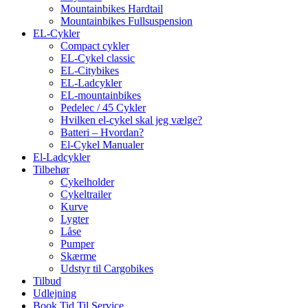
Mountainbikes Hardtail
Mountainbikes Fullsuspension
EL-Cykler
Compact cykler
EL-Cykel classic
EL-Citybikes
EL-Ladcykler
EL-mountainbikes
Pedelec / 45 Cykler
Hvilken el-cykel skal jeg vælge?
Batteri – Hvordan?
El-Cykel Manualer
El-Ladcykler
Tilbehør
Cykelholder
Cykeltrailer
Kurve
Lygter
Låse
Pumper
Skærme
Udstyr til Cargobikes
Tilbud
Udlejning
Book Tid Til Service