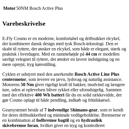
Motor
50NM Bosch Active Plus
Varebeskrivelse
E‑Fly Cosmo er en moderne, komfortabel og driftssikker elcykel,
der kombinerer dansk design med tysk Bosch‑teknologi. Den er
skabt til ryttere, der ønsker en elcykel, som både er elegant, stærk og
praktisk i hverdagen. Med en rammehøjde på
44 cm
er modellen
særligt velegnet til ryttere, der ønsker en lavere indstigning og en
mere oprejst, tryg kørestilling.
Cyklen er udstyret med den anerkendte
Bosch Active Line Plus
centermotor
, som leverer en jævn, lydsvag og naturlig assistance.
Motorens
50 Nm
giver rigeligt kraft til bakker, modvind og længere
ture, uden at oplevelsen bliver rykket eller uforudsigelig. Sammen
med det effektive
400 Wh batteri
får du en solid rækkevidde, der
gør Cosmo oplagt til både pendling, indkøb og fritidskørsel.
Gearsystemet består af
7 indvendige Shimano‑gear
, som er kendt
for deres driftssikkerhed og minimale vedligeholdelse. Bremserne er
en kombination af
fodbremse bagtil
og en
hydraulisk
skivebremse foran
, hvilket giver en tryg og kontrolleret