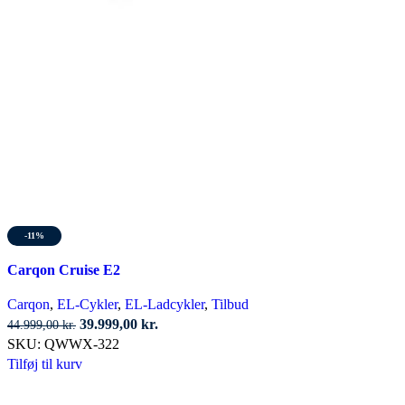
-11%
Carqon Cruise E2
Carqon
,
EL-Cykler
,
EL-Ladcykler
,
Tilbud
Den
Den
39.999,00
kr.
44.999,00
kr.
oprindelige
aktuelle
SKU:
QWWX-322
pris
pris
Tilføj til kurv
var:
er:
44.999,00 kr..
39.999,00 kr..