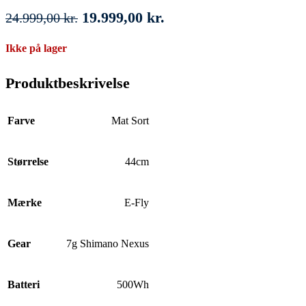
Den
Den
19.999,00
kr.
24.999,00
kr.
oprindelige
aktuelle
Ikke på lager
pris
pris
var:
er:
Produktbeskrivelse
24.999,00 kr..
19.999,00 kr..
Farve
Mat Sort
Størrelse
44cm
Mærke
E-Fly
Gear
7g Shimano Nexus
Batteri
500Wh