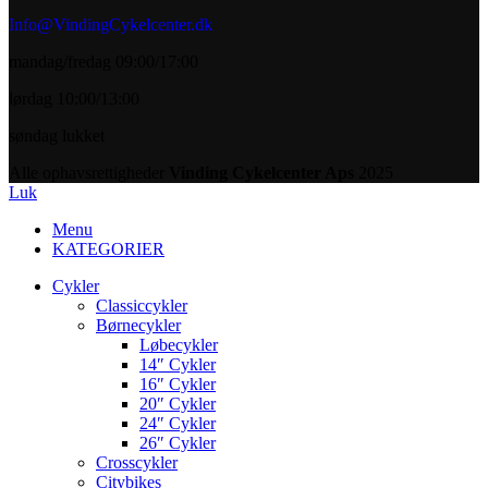
Info@VindingCykelcenter.dk
mandag/fredag 09:00/17:00
lørdag 10:00/13:00
søndag lukket
Alle ophavsrettigheder
Vinding Cykelcenter Aps
2025
Luk
Menu
KATEGORIER
Cykler
Classiccykler
Børnecykler
Løbecykler
14″ Cykler
16″ Cykler
20″ Cykler
24″ Cykler
26″ Cykler
Crosscykler
Citybikes