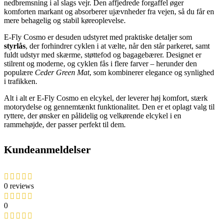
nedbremsning i al slags vejr. Den affjedrede forgaffel øger
komforten markant og absorberer ujævnheder fra vejen, så du får en
mere behagelig og stabil køreoplevelse.
E‑Fly Cosmo er desuden udstyret med praktiske detaljer som
styrlås
, der forhindrer cyklen i at vælte, når den står parkeret, samt
fuldt udstyr med skærme, støttefod og bagagebærer. Designet er
stilrent og moderne, og cyklen fås i flere farver – herunder den
populære
Ceder Green Mat
, som kombinerer elegance og synlighed
i trafikken.
Alt i alt er E‑Fly Cosmo en elcykel, der leverer høj komfort, stærk
motorydelse og gennemtænkt funktionalitet. Den er et oplagt valg til
ryttere, der ønsker en pålidelig og velkørende elcykel i en
rammehøjde, der passer perfekt til dem.
Kundeanmeldelser
0 reviews
0