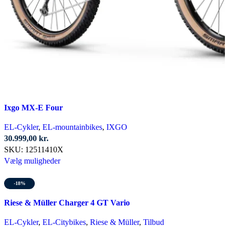
Ixgo MX-E Four
EL-Cykler
,
EL-mountainbikes
,
IXGO
30.999,00
kr.
SKU:
12511410X
Dette
Vælg muligheder
vare
har
-18%
flere
Riese & Müller Charger 4 GT Vario
varianter.
Mulighederne
EL-Cykler
,
EL-Citybikes
,
Riese & Müller
,
Tilbud
kan