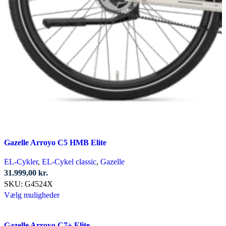
Gazelle Arroyo C5 HMB Elite
EL-Cykler
,
EL-Cykel classic
,
Gazelle
31.999,00
kr.
SKU:
G4524X
Dette
Vælg muligheder
vare
har
Gazelle Arroyo C7+ Elite