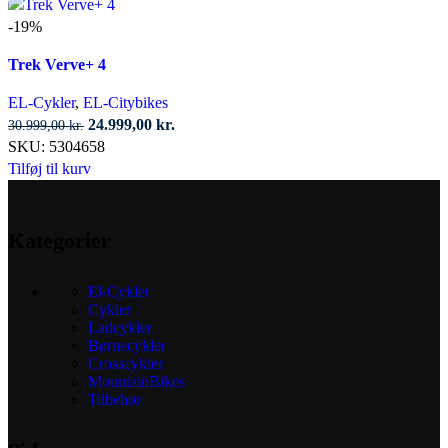
varesiden
-19%
Trek Verve+ 4
EL-Cykler
,
EL-Citybikes
Den
Den
24.999,00
kr.
30.999,00
kr.
oprindelige
aktuelle
SKU:
5304658
pris
pris
Tilføj til kurv
var:
er:
30.999,00 kr..
24.999,00 kr..
Kategorier
El-Cykler
Cykler
Ladcykler
Børnecykler
Crosscykler
MountainBikes
Tilbehør