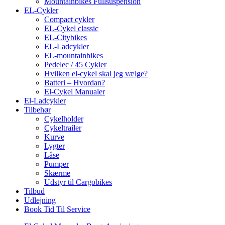
Mountainbikes Fullsuspension
EL-Cykler
Compact cykler
EL-Cykel classic
EL-Citybikes
EL-Ladcykler
EL-mountainbikes
Pedelec / 45 Cykler
Hvilken el-cykel skal jeg vælge?
Batteri – Hvordan?
El-Cykel Manualer
El-Ladcykler
Tilbehør
Cykelholder
Cykeltrailer
Kurve
Lygter
Låse
Pumper
Skærme
Udstyr til Cargobikes
Tilbud
Udlejning
Book Tid Til Service