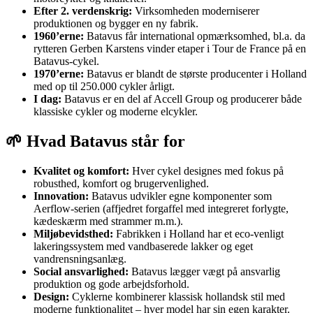
Efter 2. verdenskrig:
Virksomheden moderniserer
produktionen og bygger en ny fabrik.
1960’erne:
Batavus får international opmærksomhed, bl.a. da
rytteren Gerben Karstens vinder etaper i Tour de France på en
Batavus-cykel.
1970’erne:
Batavus er blandt de største producenter i Holland
med op til 250.000 cykler årligt.
I dag:
Batavus er en del af Accell Group og producerer både
klassiske cykler og moderne elcykler.
🌱 Hvad Batavus står for
Kvalitet og komfort:
Hver cykel designes med fokus på
robusthed, komfort og brugervenlighed.
Innovation:
Batavus udvikler egne komponenter som
Aerflow-serien (affjedret forgaffel med integreret forlygte,
kædeskærm med strammer m.m.).
Miljøbevidsthed:
Fabrikken i Holland har et eco‑venligt
lakeringssystem med vandbaserede lakker og eget
vandrensningsanlæg.
Social ansvarlighed:
Batavus lægger vægt på ansvarlig
produktion og gode arbejdsforhold.
Design:
Cyklerne kombinerer klassisk hollandsk stil med
moderne funktionalitet – hver model har sin egen karakter.