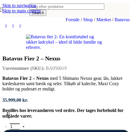
Skip to navigation
Skip to main content
Search
Forside
/
Shop
/
Mærker
/
Batavus
Batavus Fier 2 – Nexus
Varenummer (SKU):
BA050019
Batavus Fier 2 – Nexus
med 5 Shimano Nexus gear, lås, lukket
kædeskærm samt bænk og seler. Tilkøb af kaleche, Maxi Cozy
holder og pudesæt er muligt.
35.999,00
kr.
Bestilles hos leverandøren ved ordre. Der tages forbehold for
udgåede varer.
Batavus Fier 2 - Nexus antal