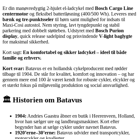
Er din manøvredygtig 2-hjulet el-ladcykel med
Bosch Cargo Line
centermotor
og fleksibel batteriløsning (400/500 Wh). Leveres med
bænk og tre-punktsseler
til børn samt mulighed for indsats til
Maxi-Cosi autostol. Nem styring, lavt tyngdepunkt og stabil
parkering med dobbelt støtteben. Udstyret med
Bosch Purion
display
, quick release sadelpind og prisvindende
V-light baglygte
for maksimal sikkerhed.
Kort sagt:
En komfortabel og sikker ladcykel – ideel til både
familie og erhverv.
Kort svar:
Batavus er en hollandsk cykelproducent med rødder
tilbage til 1904. De står for kvalitet, komfort og innovation – og har
gennem mere end 100 år været kendt for robuste cykler, elcykler og
et stærkt fokus på miljøvenlig produktion og social ansvarlighed.
🏛 Historien om Batavus
1904:
Andries Gaastra åbner en butik i Heerenveen, Holland,
hvor han sælger ure og landbrugsmaskiner. Kort efter
begynder han at sælge cykler under navnet Batavus.
1920’erne–30’erne:
Batavus udvider med transportcykler,
motorcykler og knallerter.