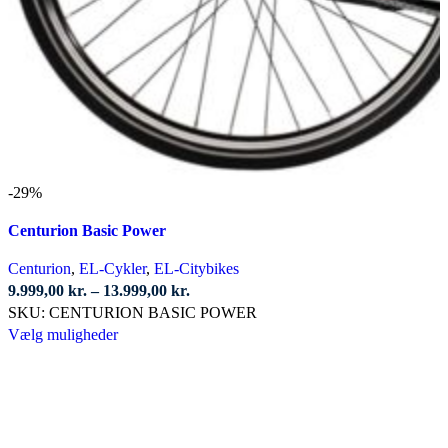
-29%
Centurion Basic Power
Centurion
,
EL-Cykler
,
EL-Citybikes
Prisinterval:
9.999,00
kr.
–
13.999,00
kr.
9.999,00 kr.
SKU:
CENTURION BASIC POWER
Dette
til
Vælg muligheder
vare
13.999,00 kr.
har
flere
varianter.
Mulighederne