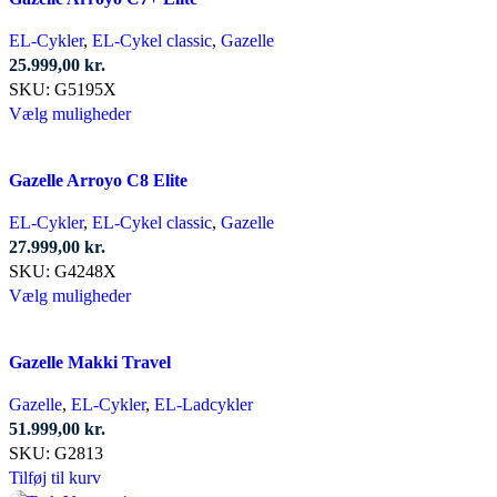
flere
varianter.
EL-Cykler
,
EL-Cykel classic
,
Gazelle
Mulighederne
25.999,00
kr.
kan
SKU:
G5195X
vælges
Dette
Vælg muligheder
på
vare
varesiden
har
Gazelle Arroyo C8 Elite
flere
varianter.
EL-Cykler
,
EL-Cykel classic
,
Gazelle
Mulighederne
27.999,00
kr.
kan
SKU:
G4248X
vælges
Dette
Vælg muligheder
på
vare
varesiden
har
Gazelle Makki Travel
flere
varianter.
Gazelle
,
EL-Cykler
,
EL-Ladcykler
Mulighederne
51.999,00
kr.
kan
SKU:
G2813
vælges
Tilføj til kurv
på