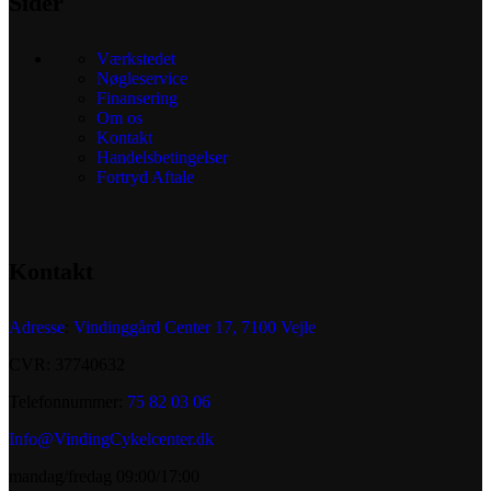
Sider
Værkstedet
Nøgleservice
Finansering
Om os
Kontakt
Handelsbetingelser
Fortryd Aftale
Kontakt
Adresse
:
Vindinggård Center 17, 7100 Vejle
CVR: 37740632
Telefonnummer:
75 82 03 06
Info@VindingCykelcenter.dk
mandag/fredag 09:00/17:00