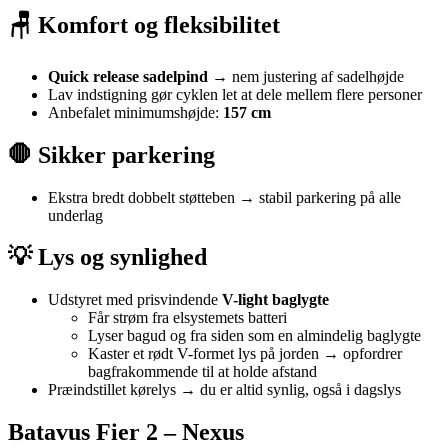
🪑 Komfort og fleksibilitet
Quick release sadelpind
→ nem justering af sadelhøjde
Lav indstigning gør cyklen let at dele mellem flere personer
Anbefalet minimumshøjde:
157 cm
🛑 Sikker parkering
Ekstra bredt dobbelt støtteben → stabil parkering på alle
underlag
💡 Lys og synlighed
Udstyret med prisvindende
V-light baglygte
Får strøm fra elsystemets batteri
Lyser bagud og fra siden som en almindelig baglygte
Kaster et rødt V-formet lys på jorden → opfordrer
bagfrakommende til at holde afstand
Præindstillet kørelys → du er altid synlig, også i dagslys
Batavus Fier 2 – Nexus