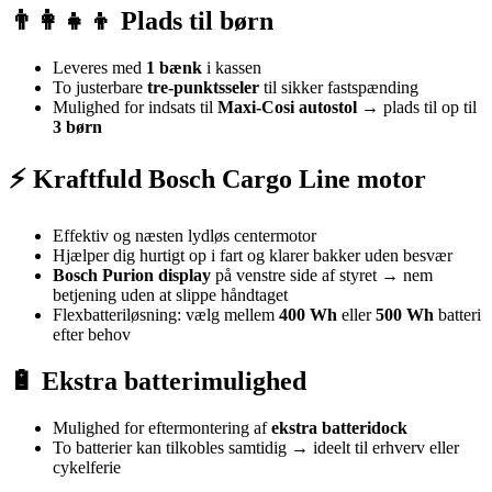
👨‍👩‍👧‍👦 Plads til børn
Leveres med
1 bænk
i kassen
To justerbare
tre-punktsseler
til sikker fastspænding
Mulighed for indsats til
Maxi-Cosi autostol
→ plads til op til
3 børn
⚡ Kraftfuld Bosch Cargo Line motor
Effektiv og næsten lydløs centermotor
Hjælper dig hurtigt op i fart og klarer bakker uden besvær
Bosch Purion display
på venstre side af styret → nem
betjening uden at slippe håndtaget
Flexbatteriløsning: vælg mellem
400 Wh
eller
500 Wh
batteri
efter behov
🔋 Ekstra batterimulighed
Mulighed for eftermontering af
ekstra batteridock
To batterier kan tilkobles samtidig → ideelt til erhverv eller
cykelferie