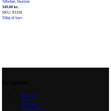
Tilbehør
,
Skærme
349,00
kr.
SKU:
93358
Tilføj til kurv
Kategorier
El-Cykler
Cykler
Ladcykler
Børnecykler