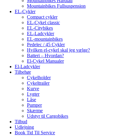
Mountainbikes Hardtail
Mountainbikes Fullsuspension
EL-Cykler
Compact cykler
EL-Cykel classic
EL-Citybikes
EL-Ladcykler
EL-mountainbikes
Pedelec / 45 Cykler
Hvilken el-cykel skal jeg vælge?
Batteri – Hvordan?
El-Cykel Manualer
El-Ladcykler
Tilbehør
Cykelholder
Cykeltrailer
Kurve
Lygter
Låse
Pumper
Skærme
Udstyr til Cargobikes
Tilbud
Udlejning
Book Tid Til Service