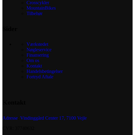
Crosscykler
MountainBikes
Tilbehør
Sider
Værkstedet
Nøgleservice
Finansering
Om os
Kontakt
Handelsbetingelser
Fortryd Aftale
Kontakt
Adresse
:
Vindinggård Center 17, 7100 Vejle
CVR: 37740632