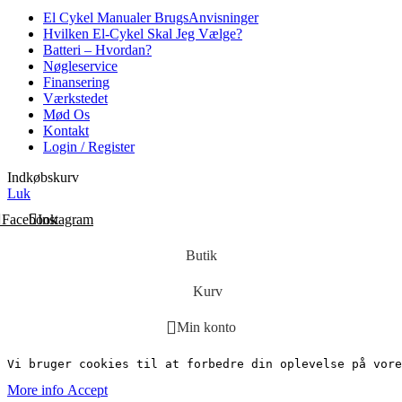
El Cykel Manualer BrugsAnvisninger
Hvilken El-Cykel Skal Jeg Vælge?
Batteri – Hvordan?
Nøgleservice
Finansering
Værkstedet
Mød Os
Kontakt
Login / Register
Indkøbskurv
Luk
Facebook
Instagram
Butik
Kurv
Min konto
Vi bruger cookies til at forbedre din oplevelse på vore
More
More info
Accept