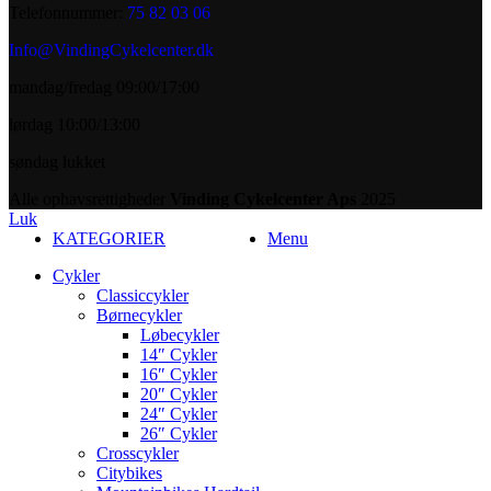
Telefonnummer:
75 82 03 06
Info@VindingCykelcenter.dk
mandag/fredag 09:00/17:00
lørdag 10:00/13:00
søndag lukket
Alle ophavsrettigheder
Vinding Cykelcenter Aps
2025
Luk
KATEGORIER
Menu
Cykler
Classiccykler
Børnecykler
Løbecykler
14″ Cykler
16″ Cykler
20″ Cykler
24″ Cykler
26″ Cykler
Crosscykler
Citybikes