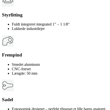
Styrfitting
Fuldt integreret integrated 1″ – 1 1/8″
Lukkede industrilejer
Frempind
Smedet aluminum
CNC-fræset
Længde: 50 mm
Sadel
Ergonomisk designet – perfekt tilpasset et lille barns anatomi