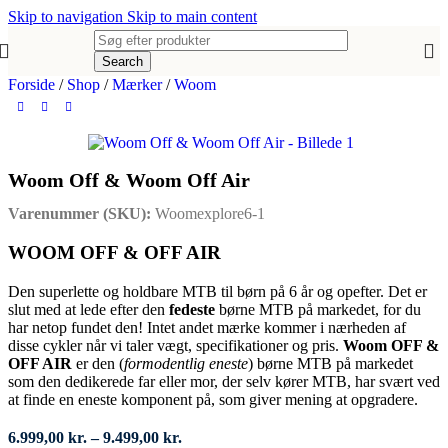
Skip to navigation
Skip to main content
Search
Forside
/
Shop
/
Mærker
/
Woom
Woom Off & Woom Off Air
Varenummer (SKU):
Woomexplore6-1
WOOM OFF & OFF AIR
Den superlette og holdbare MTB til børn på 6 år og opefter. Det er
slut med at lede efter den
fedeste
børne MTB på markedet, for du
har netop fundet den! Intet andet mærke kommer i nærheden af
disse cykler når vi taler vægt, specifikationer og pris.
Woom OFF &
OFF AIR
er den (
formodentlig eneste
) børne MTB på markedet
som den dedikerede far eller mor, der selv kører MTB, har svært ved
at finde en eneste komponent på, som giver mening at opgradere.
Prisinterval:
6.999,00
kr.
–
9.499,00
kr.