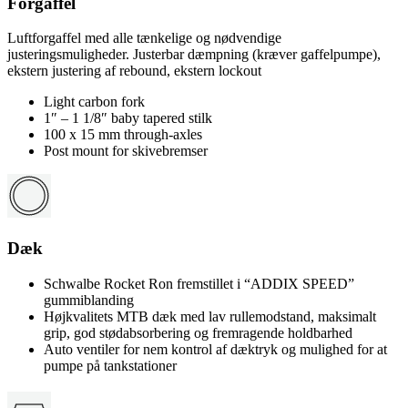
Forgaffel
Luftforgaffel med alle tænkelige og nødvendige
justeringsmuligheder. Justerbar dæmpning (kræver gaffelpumpe),
ekstern justering af rebound, ekstern lockout
Light carbon fork
1″ – 1 1/8″ baby tapered stilk
100 x 15 mm through-axles
Post mount for skivebremser
Dæk
Schwalbe Rocket Ron fremstillet i “ADDIX SPEED”
gummiblanding
Højkvalitets MTB dæk med lav rullemodstand, maksimalt
grip, god stødabsorbering og fremragende holdbarhed
Auto ventiler for nem kontrol af dæktryk og mulighed for at
pumpe på tankstationer