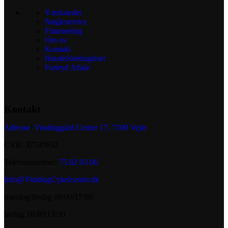
Værkstedet
Nøgleservice
Finansering
Om os
Kontakt
Handelsbetingelser
Fortryd Aftale
Kontakt
Adresse
:
Vindinggård Center 17, 7100 Vejle
CVR: 37740632
Telefonnummer:
75 82 03 06
Info@VindingCykelcenter.dk
mandag/fredag 09:00/17:00
lørdag 10:00/13:00