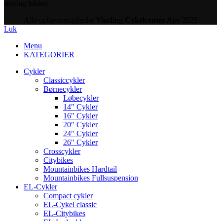
søndag lukket
Alle ophavsrettigheder
Vinding Cykelcenter Aps
2025
Luk
Menu
KATEGORIER
Cykler
Classiccykler
Børnecykler
Løbecykler
14″ Cykler
16″ Cykler
20″ Cykler
24″ Cykler
26″ Cykler
Crosscykler
Citybikes
Mountainbikes Hardtail
Mountainbikes Fullsuspension
EL-Cykler
Compact cykler
EL-Cykel classic
EL-Citybikes