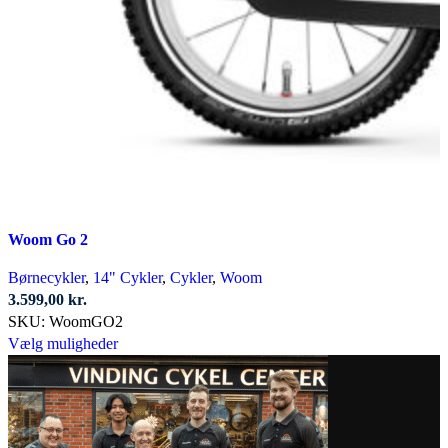
Woom Go 2
Børnecykler
,
14" Cykler
,
Cykler
,
Woom
3.599,00
kr.
SKU:
WoomGO2
Dette
Vælg muligheder
vare
har
flere
varianter.