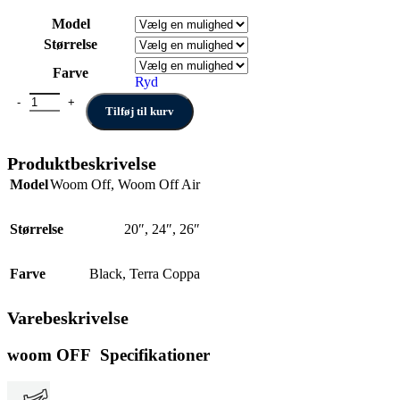
6.999,00 kr.
til
Model
9.499,00 kr.
Størrelse
Farve
Ryd
Woom Off & Woom Off Air antal
Tilføj til kurv
Produktbeskrivelse
Model
Woom Off
,
Woom Off Air
Størrelse
20″
,
24″
,
26″
Farve
Black
,
Terra Coppa
Varebeskrivelse
woom OFF Specifikationer