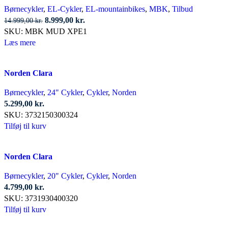
Børnecykler
,
EL-Cykler
,
EL-mountainbikes
,
MBK
,
Tilbud
Den
Den
8.999,00
kr.
14.999,00
kr.
oprindelige
aktuelle
SKU:
MBK MUD XPE1
pris
pris
Læs mere
var:
er:
14.999,00 kr..
8.999,00 kr..
Norden Clara
Børnecykler
,
24" Cykler
,
Cykler
,
Norden
5.299,00
kr.
SKU:
3732150300324
Tilføj til kurv
Norden Clara
Børnecykler
,
20" Cykler
,
Cykler
,
Norden
4.799,00
kr.
SKU:
3731930400320
Tilføj til kurv