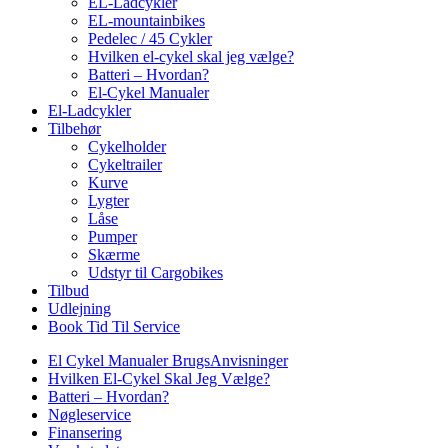
EL-Ladcykler
EL-mountainbikes
Pedelec / 45 Cykler
Hvilken el-cykel skal jeg vælge?
Batteri – Hvordan?
El-Cykel Manualer
El-Ladcykler
Tilbehør
Cykelholder
Cykeltrailer
Kurve
Lygter
Låse
Pumper
Skærme
Udstyr til Cargobikes
Tilbud
Udlejning
Book Tid Til Service
El Cykel Manualer BrugsAnvisninger
Hvilken El-Cykel Skal Jeg Vælge?
Batteri – Hvordan?
Nøgleservice
Finansering