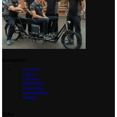
Mulighederne
kan
vælges
på
varesiden
Kategorier
El-Cykler
Cykler
Ladcykler
Børnecykler
Crosscykler
MountainBikes
Tilbehør
Sider