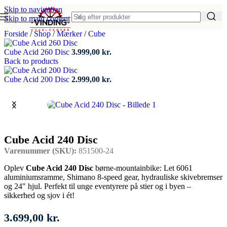
Skip to navigation
Skip to main content
Forside
/
Shop
/
Mærker
/
Cube
Cube Acid 260 Disc
3.999,00
kr.
Back to products
Cube Acid 200 Disc
2.999,00
kr.
Cube Acid 240 Disc
Varenummer (SKU):
851500-24
Oplev
Cube Acid 240 Disc
børne-mountainbike: Let 6061
aluminiumsramme, Shimano 8-speed gear, hydrauliske skivebremser
og 24″ hjul. Perfekt til unge eventyrere på stier og i byen –
sikkerhed og sjov i ét!
3.699,00
kr.