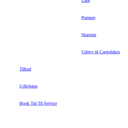
Låse
Pumper
Skærme
Udstyr til Cargobikes
Tilbud
Udlejning
Book Tid Til Service