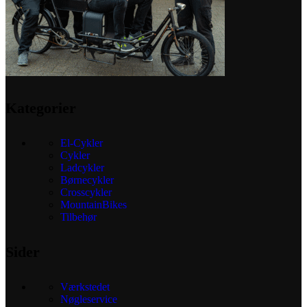
Kategorier
El-Cykler
Cykler
Ladcykler
Børnecykler
Crosscykler
MountainBikes
Tilbehør
Sider
Værkstedet
Nøgleservice