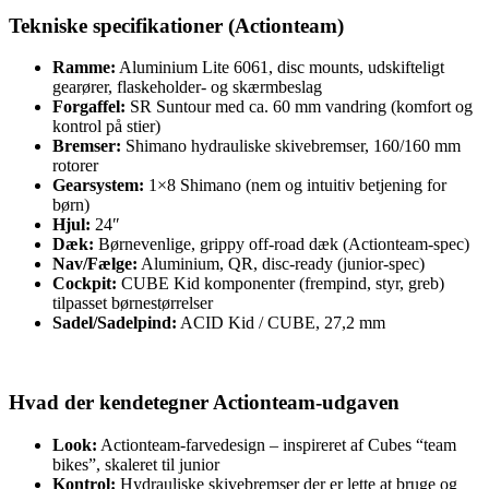
Tekniske specifikationer (Actionteam)
Ramme:
Aluminium Lite 6061, disc mounts, udskifteligt
gearører, flaskeholder- og skærmbeslag
Forgaffel:
SR Suntour med ca. 60 mm vandring (komfort og
kontrol på stier)
Bremser:
Shimano hydrauliske skivebremser, 160/160 mm
rotorer
Gearsystem:
1×8 Shimano (nem og intuitiv betjening for
børn)
Hjul:
24″
Dæk:
Børnevenlige, grippy off-road dæk (Actionteam-spec)
Nav/Fælge:
Aluminium, QR, disc-ready (junior-spec)
Cockpit:
CUBE Kid komponenter (frempind, styr, greb)
tilpasset børnestørrelser
Sadel/Sadelpind:
ACID Kid / CUBE, 27,2 mm
Hvad der kendetegner Actionteam-udgaven
Look:
Actionteam-farvedesign – inspireret af Cubes “team
bikes”, skaleret til junior
Kontrol:
Hydrauliske skivebremser der er lette at bruge og