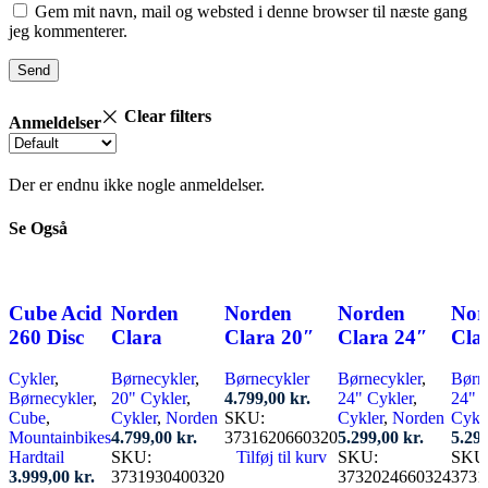
Gem mit navn, mail og websted i denne browser til næste gang
jeg kommenterer.
Clear filters
Anmeldelser
Der er endnu ikke nogle anmeldelser.
Se Også
Cube Acid
Norden
Norden
Norden
Nor
260 Disc
Clara
Clara 20″
Clara 24″
Cla
Cykler
,
Børnecykler
,
Børnecykler
Børnecykler
,
Børn
Børnecykler
,
20" Cykler
,
4.799,00
kr.
24" Cykler
,
24" 
Cube
,
Cykler
,
Norden
SKU:
Cykler
,
Norden
Cykl
Mountainbikes
4.799,00
kr.
3731620660320
5.299,00
kr.
5.29
Hardtail
SKU:
Tilføj til kurv
SKU:
SKU
3.999,00
kr.
3731930400320
3732024660324
3731