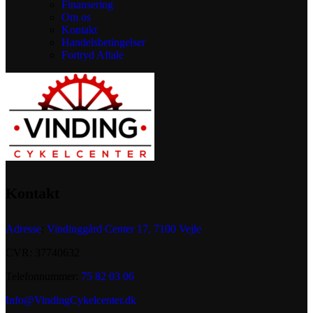
Finansering
Om os
Kontakt
Handelsbetingelser
Fortryd Aftale
Kontakt
Adresse
:
Vindinggård Center 17, 7100 Vejle
CVR: 37740632
Telefonnummer:
75 82 03 06
Info@VindingCykelcenter.dk