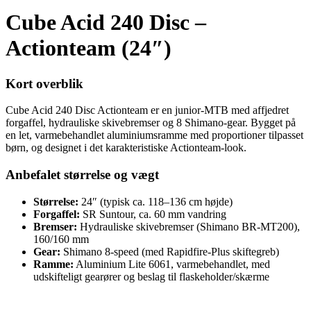
Cube Acid 240 Disc –
Actionteam (24″)
Kort overblik
Cube Acid 240 Disc Actionteam er en junior-MTB med affjedret
forgaffel, hydrauliske skivebremser og 8 Shimano-gear. Bygget på
en let, varmebehandlet aluminiumsramme med proportioner tilpasset
børn, og designet i det karakteristiske Actionteam-look.
Anbefalet størrelse og vægt
Størrelse:
24″ (typisk ca. 118–136 cm højde)
Forgaffel:
SR Suntour, ca. 60 mm vandring
Bremser:
Hydrauliske skivebremser (Shimano BR-MT200),
160/160 mm
Gear:
Shimano 8-speed (med Rapidfire-Plus skiftegreb)
Ramme:
Aluminium Lite 6061, varmebehandlet, med
udskifteligt gearører og beslag til flaskeholder/skærme