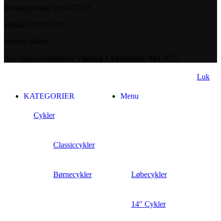
mandag/fredag 09:00/17:00
lørdag 10:00/13:00
søndag lukket
Alle ophavsrettigheder
Vinding Cykelcenter Aps
2025
Luk
KATEGORIER
Menu
Cykler
Classiccykler
Børnecykler
Løbecykler
14″ Cykler