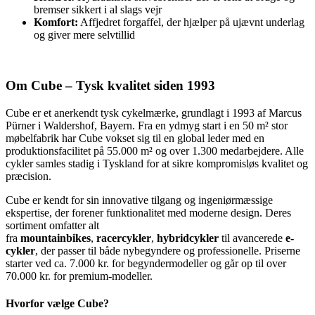
bremser sikkert i al slags vejr
Komfort:
Affjedret forgaffel, der hjælper på ujævnt underlag
og giver mere selvtillid
Om Cube – Tysk kvalitet siden 1993
Cube er et anerkendt tysk cykelmærke, grundlagt i 1993 af Marcus
Pürner i Waldershof, Bayern. Fra en ydmyg start i en 50 m² stor
møbelfabrik har Cube vokset sig til en global leder med en
produktionsfacilitet på 55.000 m² og over 1.300 medarbejdere. Alle
cykler samles stadig i Tyskland for at sikre kompromisløs kvalitet og
præcision.
Cube er kendt for sin innovative tilgang og ingeniørmæssige
ekspertise, der forener funktionalitet med moderne design. Deres
sortiment omfatter alt
fra
mountainbikes
,
racercykler
,
hybridcykler
til avancerede
e-
cykler
, der passer til både nybegyndere og professionelle. Priserne
starter ved ca. 7.000 kr. for begyndermodeller og går op til over
70.000 kr. for premium-modeller.
Hvorfor vælge Cube?