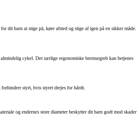
or dit barn at stige på, køre afsted og stige af igen på en sikker måde.
en almindelig cykel. Det særlige ergonomiske bremsegreb kan betjenes
rhindrer styrt, hvis styret drejes for hårdt.
ateriale og endernes store diameter beskytter dit barn godt mod skader