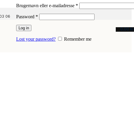
Påkrævet
Brugernavn eller e-mailadresse
*
Påkrævet
03 06
Password
*
Log in
0,00
Kr
Lost your password?
Remember me