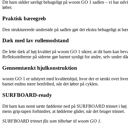
Dit barn sidder særligt behageligt på woom GO 1 sadlen – vi har udvikle
løber.
Praktisk bæregreb
Den strukturerede underside på sadlen gør det ekstra behageligt at bæ
Dæk med lav rullemodstand
De lette dæk af høj kvalitet på woom GO 1 sikrer, at dit barn kan bevæg
Refleksstriberne på siderne gør barnet synligt for andre, selv under dår
Gennemtænkt hjulkonstruktion
woom GO 1 er udstyret med kvalitetshjul, hvor der er tænkt over hver en
barnet endnu mere benfrihed, når det løber på cyklen.
SURFBOARD-ready
Dit barn kan nemt sætte fødderne ned på SURFBOARD trinnet i høj kval
mens grip-tapen forhindrer, at fødderne glider, når det bruger trinnet.
SURFBOARD trinnet fås som tilbehør til woom GO 1.