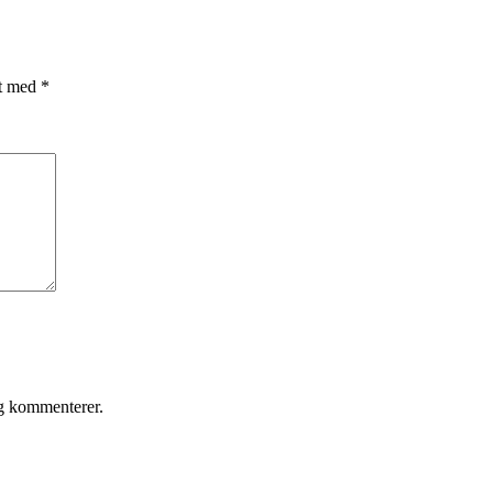
et med
*
eg kommenterer.