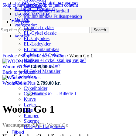
Hvilken El-Cykel Skal Jeg Vælge?
Skip to navigation
Skip to main content
Citybikes
Batterier – Hvordan?
Mountainbikes Hardtail
El-Cykel Manualer
Mountainbikes Fullsuspension
Mød Os
EL-Cykler
Værkstedet
Compact cykler
Search
App
EL-Cykel classic
Kontakt
EL-Citybikes
EL-Ladcykler
EL-mountainbikes
Pedelec / 45 Cykler
Forside
/
Shop
/
Mærker
/
Woom
/
Woom Go 1
Hvilken el-cykel skal jeg vælge?
Batteri – Hvordan?
Woom WOW
1.499,00
kr.
El-Cykel Manualer
Back to products
El-Ladcykler
Tilbehør
Woom Go 1 Plus
2.799,00
kr.
Cykelholder
Cykeltrailer
Kurve
Lygter
Woom Go 1
Låse
Pumper
Skærme
Varenummer (SKU):
Woom1Go
Udstyr til Cargobikes
Tilbud