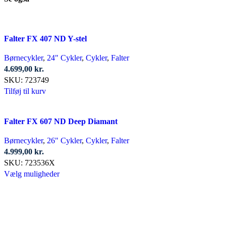
Falter FX 407 ND Y-stel
Børnecykler
,
24" Cykler
,
Cykler
,
Falter
4.699,00
kr.
SKU:
723749
Tilføj til kurv
Falter FX 607 ND Deep Diamant
Børnecykler
,
26" Cykler
,
Cykler
,
Falter
4.999,00
kr.
SKU:
723536X
Dette
Vælg muligheder
vare
har
flere
varianter.