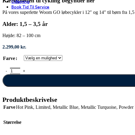
Kærligheden til cykling begynder her
Udlejning
Book Tid Til Service
På vores superlette Woom GO løbecykler i 12″ og 14″ til børn fra 1,5 til
Alder: 1,5 – 3,5 år
Højde: 82 – 100 cm
2.299,00
kr.
Farve
Woom Go 1 antal
Produktbeskrivelse
Farve
Hot Pink
,
Limited
,
Metallic Blue
,
Metallic Turquoise
,
Powder 
Størrelse