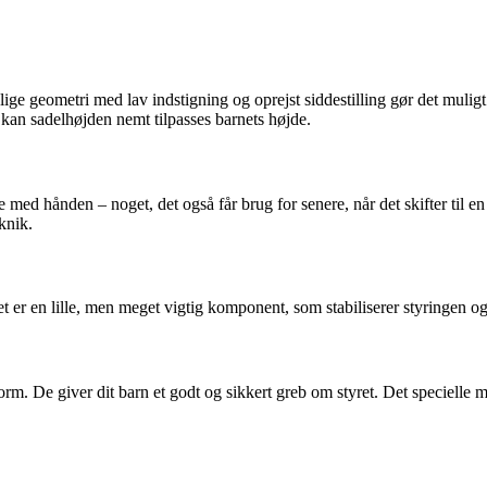
ige geometri med lav indstigning og oprejst siddestilling gør det muligt f
 kan sadelhøjden nemt tilpasses barnets højde.
 med hånden – noget, det også får brug for senere, når det skifter til 
knik.
r en lille, men meget vigtig komponent, som stabiliserer styringen og fo
rm. De giver dit barn et godt og sikkert greb om styret. Det specielle m