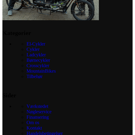
Kategorier
El-Cykler
Cykler
Ladcykler
Børnecykler
Crosscykler
MountainBikes
Tilbehør
Sider
Værkstedet
Nøgleservice
Finansering
Om os
Kontakt
Handelsbetingelser