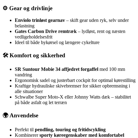
⚙️ Gear og drivlinje
Enviolo trinløst gearnav
– skift gear uden ryk, selv under
belastning
Gates Carbon Drive remtræk
– lydløst, rent og næsten
vedligeholdelsesfrit
Ideel til både bykørsel og længere cykelture
🛠️ Komfort og sikkerhed
SR Suntour Mobie 34 affjedret forgaffel
med 100 mm
vandring
Ergonomisk sadel og justerbart cockpit for optimal kørestilling
Kraftige hydrauliske skivebremser for sikker opbremsning i
alle situationer
Schwalbe Super Moto‑X eller Johnny Watts dæk – stabilitet
på både asfalt og let terræn
🌍 Anvendelse
Perfekt til
pendling, touring og fritidscykling
Kombinerer
sporty køreegenskaber med komfortabel