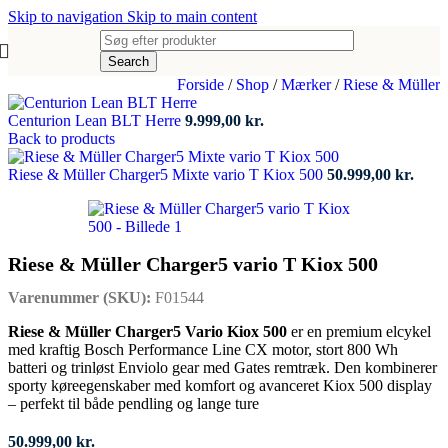
Skip to navigation
Skip to main content
Search
Forside
/
Shop
/
Mærker
/
Riese & Müller
Centurion Lean BLT Herre
9.999,00
kr.
Back to products
Riese & Müller Charger5 Mixte vario T Kiox 500
50.999,00
kr.
Riese & Müller Charger5 vario T Kiox 500
Varenummer (SKU):
F01544
Riese & Müller Charger5 Vario Kiox 500
er en premium elcykel
med kraftig Bosch Performance Line CX motor, stort 800 Wh
batteri og trinløst Enviolo gear med Gates remtræk. Den kombinerer
sporty køreegenskaber med komfort og avanceret Kiox 500 display
– perfekt til både pendling og lange ture
50.999,00
kr.