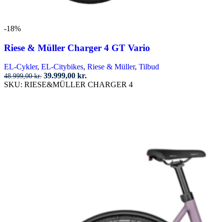
-18%
Riese & Müller Charger 4 GT Vario
EL-Cykler
,
EL-Citybikes
,
Riese & Müller
,
Tilbud
Den
Den
39.999,00
kr.
48.999,00
kr.
oprindelige
aktuelle
SKU:
RIESE&MÜLLER CHARGER 4
pris
pris
Tilføj til kurv
var:
er:
48.999,00 kr..
39.999,00 kr..