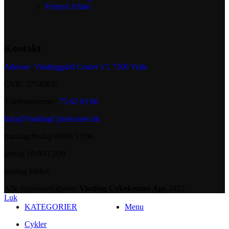
Fortryd Aftale
Kontakt
Adresse
:
Vindinggård Center 17, 7100 Vejle
CVR: 37740632
Telefonnummer:
75 82 03 06
Info@VindingCykelcenter.dk
mandag/fredag 09:00/17:00
lørdag 10:00/13:00
søndag lukket
Alle ophavsrettigheder
Vinding Cykelcenter Aps
2025
Luk
KATEGORIER
Menu
Cykler