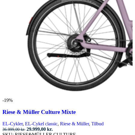
-19%
Riese & Müller Culture Mixte
EL-Cykler
,
EL-Cykel classic
,
Riese & Müller
,
Tilbud
Den
Den
29.999,00
kr.
36.999,00
kr.
oprindelige
aktuelle
SKU:
RIESE&MÜLLER CULTURE