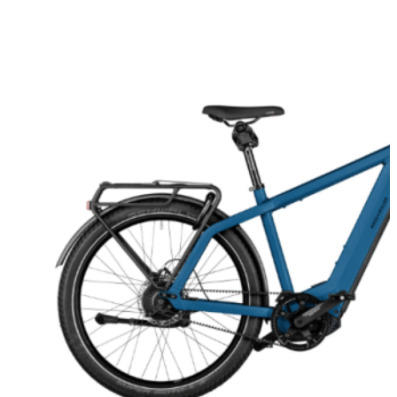
Vælg muligheder
på
27.499,00 kr.
varesiden
Dette
vare
har
flere
varianter.
Mulighederne
kan
vælges
på
varesiden