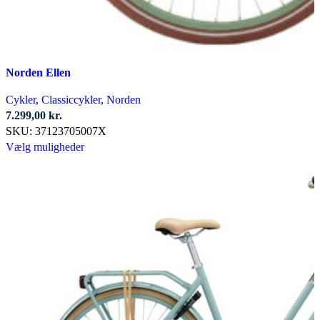
Norden Ellen
Cykler
,
Classiccykler
,
Norden
7.299,00
kr.
SKU:
37123705007X
Dette
Vælg muligheder
vare
har
flere
varianter.
Mulighederne
kan
vælges
på
varesiden