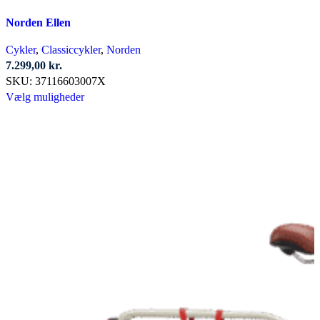
Norden Ellen
Cykler
,
Classiccykler
,
Norden
7.299,00
kr.
SKU:
37116603007X
Dette
Vælg muligheder
vare
har
flere
varianter.
Mulighederne
kan
vælges
på
varesiden