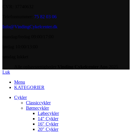
CVR: 37740632
Telefonnummer:
75 82 03 06
Info@VindingCykelcenter.dk
mandag/fredag 09:00/17:00
lørdag 10:00/13:00
søndag lukket
Alle ophavsrettigheder
Vinding Cykelcenter Aps
2025
Luk
Menu
KATEGORIER
Cykler
Classiccykler
Børnecykler
Løbecykler
14″ Cykler
16″ Cykler
20″ Cykler