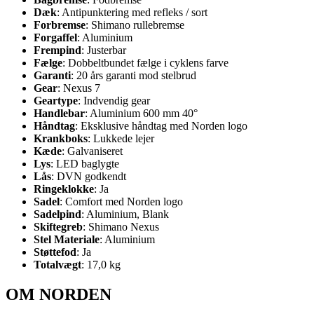
Dæk
: Antipunktering med refleks / sort
Forbremse
: Shimano rullebremse
Forgaffel
: Aluminium
Frempind
: Justerbar
Fælge
: Dobbeltbundet fælge i cyklens farve
Garanti
: 20 års garanti mod stelbrud
Gear
: Nexus 7
Geartype
: Indvendig gear
Handlebar
: Aluminium 600 mm 40°
Håndtag
: Eksklusive håndtag med Norden logo
Krankboks
: Lukkede lejer
Kæde
: Galvaniseret
Lys
: LED baglygte
Lås
: DVN godkendt
Ringeklokke
: Ja
Sadel
: Comfort med Norden logo
Sadelpind
: Aluminium, Blank
Skiftegreb
: Shimano Nexus
Stel Materiale
: Aluminium
Støttefod
: Ja
Totalvægt
: 17,0 kg
OM NORDEN