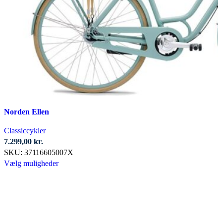
Norden Ellen
Classiccykler
7.299,00
kr.
SKU:
37116605007X
Dette
Vælg muligheder
vare
har
flere
varianter.
Mulighederne