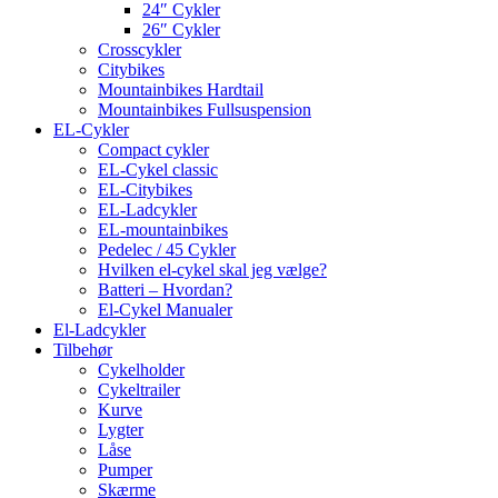
24″ Cykler
26″ Cykler
Crosscykler
Citybikes
Mountainbikes Hardtail
Mountainbikes Fullsuspension
EL-Cykler
Compact cykler
EL-Cykel classic
EL-Citybikes
EL-Ladcykler
EL-mountainbikes
Pedelec / 45 Cykler
Hvilken el-cykel skal jeg vælge?
Batteri – Hvordan?
El-Cykel Manualer
El-Ladcykler
Tilbehør
Cykelholder
Cykeltrailer
Kurve
Lygter
Låse
Pumper
Skærme