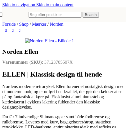
Skip to navigation
Skip to main content
Search
Forside
/
Shop
/
Mærker
/
Norden
Norden Ellen
Varenummer (SKU):
37123705507X
ELLEN | Klassisk design til hende
Nordens moderne retrocykel. Ellen forener et nostalgisk design med
et moderne look, og er udført i en kvalitet, der gør den lækker at se
på og fantastisk at køre på. Eksklusivt aluminiumsstel og
kædeskærm i cyklens lakering fuldender den klassiske
designoplevelse.
Du får 7 indvendige Shimano-gear samt både fodbremse og
rullebremse. Leveres med kurv, bagagebærer/strop, støtteben,
retroklokke, LED-baglygte, antipunkteringsdæk med refleks og