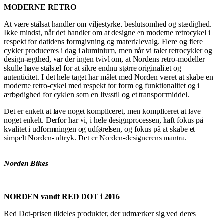
MODERNE RETRO
At være stålsat handler om viljestyrke, beslutsomhed og stædighed.
Ikke mindst, når det handler om at designe en moderne retrocykel i
respekt for datidens formgivning og materialevalg. Flere og flere
cykler produceres i dag i aluminium, men når vi taler retrocykler og
design-ægthed, var der ingen tvivl om, at Nordens retro-modeller
skulle have stålstel for at sikre endnu større originalitet og
autenticitet. I det hele taget har målet med Norden været at skabe en
moderne retro-cykel med respekt for form og funktionalitet og i
ærbødighed for cyklen som en livsstil og et transportmiddel.
Det er enkelt at lave noget kompliceret, men kompliceret at lave
noget enkelt. Derfor har vi, i hele designprocessen, haft fokus på
kvalitet i udformningen og udførelsen, og fokus på at skabe et
simpelt Norden-udtryk. Det er Norden-designerens mantra.
Norden Bikes
NORDEN vandt RED DOT i 2016
Red Dot-prisen tildeles produkter, der udmærker sig ved deres