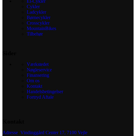
El-Cykler
Mulighederne
Cykler
kan
Ladcykler
vælges
Børnecykler
på
Crosscykler
MountainBikes
varesiden
Tilbehør
Sider
Værkstedet
Nøgleservice
Finansering
Om os
Kontakt
Handelsbetingelser
Fortryd Aftale
Kontakt
Adresse
:
Vindinggård Center 17, 7100 Vejle