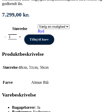
godkendt lås.
7.299,00
kr.
Størrelse
Ryd
Norden Ellen antal
Tilføj til kurv
Produktbeskrivelse
Størrelse
48cm
,
51cm
,
56cm
Farve
Almue Blå
Varebeskrivelse
Bagagebærer
: Ja
Bagbremse
: Fodbremse