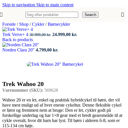
Skip to navigation
Skip to main content
Search
Forside
/
Shop
/
Cykler
/
Børnecykler
Den
Den
Trek Verve+ 4
24.999,00
kr.
30.999,00
kr.
oprindelige
aktuelle
Back to products
pris
pris
var:
er:
Norden Clara 20"
4.799,00
kr.
30.999,00 kr..
24.999,00 kr..
Trek Wahoo 20
Varenummer (SKU):
569628
Wahoo 20 er en let, enkel og praktisk hybridcykel til børn, der vil
have mest muligt ud af hver eneste cykeltur. Denne fleksible cykel
er først og fremmest nem at bruge: Den er let, cykler godt på
forskellige underlag og har 1×8 gear med et bredt gearområde til at
cykle overalt, hvor dit barn har lyst. Til børn i alderen 6-8, som er
115-134 cm høje.