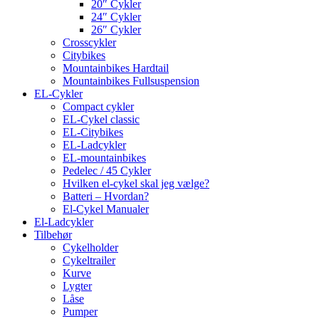
20″ Cykler
24″ Cykler
26″ Cykler
Crosscykler
Citybikes
Mountainbikes Hardtail
Mountainbikes Fullsuspension
EL-Cykler
Compact cykler
EL-Cykel classic
EL-Citybikes
EL-Ladcykler
EL-mountainbikes
Pedelec / 45 Cykler
Hvilken el-cykel skal jeg vælge?
Batteri – Hvordan?
El-Cykel Manualer
El-Ladcykler
Tilbehør
Cykelholder
Cykeltrailer
Kurve
Lygter
Låse
Pumper