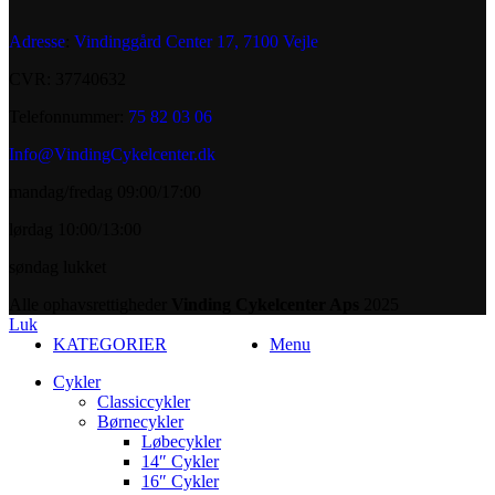
Adresse
:
Vindinggård Center 17, 7100 Vejle
CVR: 37740632
Telefonnummer:
75 82 03 06
Info@VindingCykelcenter.dk
mandag/fredag 09:00/17:00
lørdag 10:00/13:00
søndag lukket
Alle ophavsrettigheder
Vinding Cykelcenter Aps
2025
Luk
KATEGORIER
Menu
Cykler
Classiccykler
Børnecykler
Løbecykler
14″ Cykler
16″ Cykler