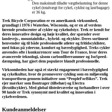
Den maksimalt tilladte vægtbelastning for denne
cykel (totalvægt for cykel, cyklist og last/bagage)
er 36 kg.
Trek Bicycle Corporation er en amerikansk virksomhed,
grundlagt i 1976 i Waterloo, Wisconsin, og er en af verdens
førende producenter af cykler og cykeludstyr. Trek er kendt for
deres innovative design og høje kvalitet, der spænder over
landevejs-, mountainbike-, hybrid- og elcykler. Deres sortiment
henvender sig til både professionelle atleter og fritidscyklister,
med fokus på ydeevne, komfort og bæredygtighed. Treks cykler
anvendes ofte i konkurrencer som Tour de France, hvor deres
avancerede teknologi, såsom carbonfiberrammer og IsoSpeed-
dæmpning, har gjort dem populære blandt professionelle.
Virksomheden har også et stærkt engagement i bæredygtighed
og cykelkultur, hvor de promoverer cykling som en miljøvenlig
transportform gennem initiativer som “PeopleForBikes”. Trek
ejer mærker som Bontrager (tilbehør) og Electra
(livsstilscykler). Med global tilstedeværelse og forhandlere i over
90 lande er Trek synonymt med kvalitet og innovation i
cykelverdenen.
Kundeanmeldelser