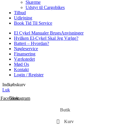
Skærme
Udstyr til Cargobikes
Tilbud
Udlejning
Book Tid Til Service
El Cykel Manualer BrugsAnvisninger
Hvilken El-Cykel Skal Jeg Vælge?
Batteri – Hvordan?
Nøgleservice
Finansering
Værkstedet
Mød Os
Kontakt
Login / Register
Indkøbskurv
Luk
Facebook
Instagram
Butik
Kurv