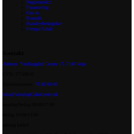
Nøgleservice
Finansering
Om os
Kontakt
Handelsbetingelser
Fortryd Aftale
Kontakt
Adresse
:
Vindinggård Center 17, 7100 Vejle
CVR: 37740632
Telefonnummer:
75 82 03 06
Info@VindingCykelcenter.dk
mandag/fredag 09:00/17:00
lørdag 10:00/13:00
søndag lukket