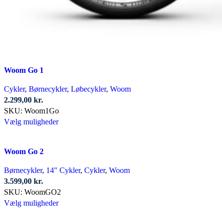
Woom Go 1
Cykler
,
Børnecykler
,
Løbecykler
,
Woom
2.299,00
kr.
SKU:
Woom1Go
Dette
Vælg muligheder
vare
har
Woom Go 2
flere
varianter.
Børnecykler
,
14" Cykler
,
Cykler
,
Woom
Mulighederne
3.599,00
kr.
kan
SKU:
WoomGO2
vælges
Dette
Vælg muligheder
på
vare
varesiden