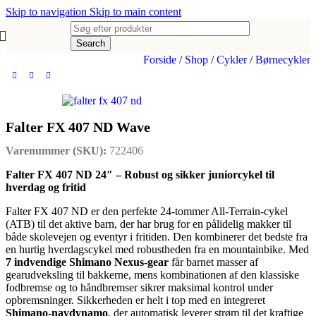
Skip to navigation
Skip to main content
Search
Forside
/
Shop
/
Cykler
/
Børnecykler
Falter FX 407 ND Wave
Varenummer (SKU):
722406
Falter FX 407 ND 24″ – Robust og sikker juniorcykel til
hverdag og fritid
Falter FX 407 ND er den perfekte 24-tommer All-Terrain-cykel
(ATB) til det aktive barn, der har brug for en pålidelig makker til
både skolevejen og eventyr i fritiden. Den kombinerer det bedste fra
en hurtig hverdagscykel med robustheden fra en mountainbike. Med
7 indvendige Shimano Nexus-gear
får barnet masser af
gearudveksling til bakkerne, mens kombinationen af den klassiske
fodbremse og to håndbremser sikrer maksimal kontrol under
opbremsninger. Sikkerheden er helt i top med en integreret
Shimano-navdynamo
, der automatisk leverer strøm til det kraftige