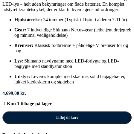
LED-lys – helt uden bekymringer om flade batterier. En komplet
udstyret kvalitetscykel, der er klar til hverdagens udfordringer!
Hjulstørrelse:
24 tommer (Typisk til børn i alderen 7-11 år)
Gear:
7 indvendige Shimano Nexus-gear (letbetjent drejegreb
og minimal vedligeholdelse)
Bremser:
Klassisk fodbremse + pålidelige V-bremser for og
bag
Lys:
Shimano navdynamo med LED-forlygte og LED-
baglygte med standlysfunktion
Udstyr:
Leveres komplet med skærme, solid bagagebærer,
lukket kædeskærm og støtteben
4.699,00
kr.
Kun 1 tilbage på lager
Tilføj til kurv