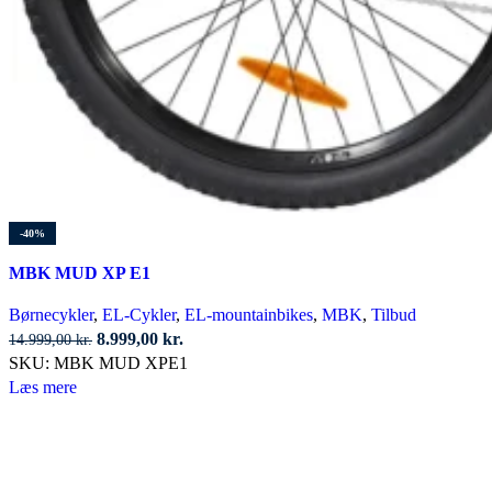
-40%
MBK MUD XP E1
Børnecykler
,
EL-Cykler
,
EL-mountainbikes
,
MBK
,
Tilbud
Den
Den
8.999,00
kr.
14.999,00
kr.
oprindelige
aktuelle
SKU:
MBK MUD XPE1
pris
pris
Læs mere
var:
er:
14.999,00 kr..
8.999,00 kr..