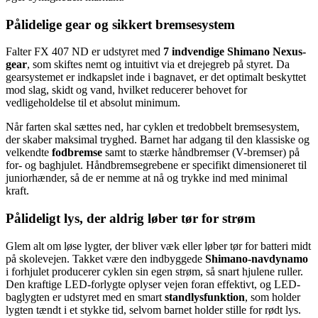
Pålidelige gear og sikkert bremsesystem
Falter FX 407 ND er udstyret med
7 indvendige Shimano Nexus-
gear
, som skiftes nemt og intuitivt via et drejegreb på styret. Da
gearsystemet er indkapslet inde i bagnavet, er det optimalt beskyttet
mod slag, skidt og vand, hvilket reducerer behovet for
vedligeholdelse til et absolut minimum.
Når farten skal sættes ned, har cyklen et tredobbelt bremsesystem,
der skaber maksimal tryghed. Barnet har adgang til den klassiske og
velkendte
fodbremse
samt to stærke håndbremser (V-bremser) på
for- og baghjulet. Håndbremsegrebene er specifikt dimensioneret til
juniorhænder, så de er nemme at nå og trykke ind med minimal
kraft.
Pålideligt lys, der aldrig løber tør for strøm
Glem alt om løse lygter, der bliver væk eller løber tør for batteri midt
på skolevejen. Takket være den indbyggede
Shimano-navdynamo
i forhjulet producerer cyklen sin egen strøm, så snart hjulene ruller.
Den kraftige LED-forlygte oplyser vejen foran effektivt, og LED-
baglygten er udstyret med en smart
standlysfunktion
, som holder
lygten tændt i et stykke tid, selvom barnet holder stille for rødt lys.