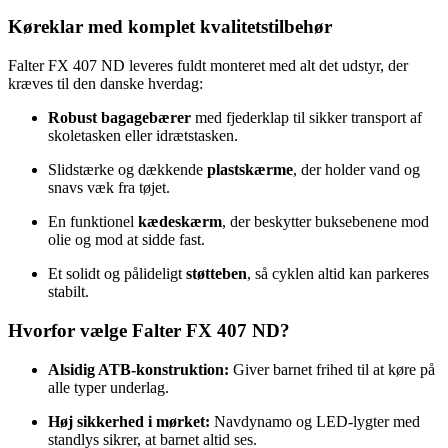
Køreklar med komplet kvalitetstilbehør
Falter FX 407 ND leveres fuldt monteret med alt det udstyr, der
kræves til den danske hverdag:
Robust bagagebærer
med fjederklap til sikker transport af
skoletasken eller idrætstasken.
Slidstærke og dækkende
plastskærme
, der holder vand og
snavs væk fra tøjet.
En funktionel
kædeskærm
, der beskytter buksebenene mod
olie og mod at sidde fast.
Et solidt og pålideligt
støtteben
, så cyklen altid kan parkeres
stabilt.
Hvorfor vælge Falter FX 407 ND?
Alsidig ATB-konstruktion:
Giver barnet frihed til at køre på
alle typer underlag.
Høj sikkerhed i mørket:
Navdynamo og LED-lygter med
standlys sikrer, at barnet altid ses.