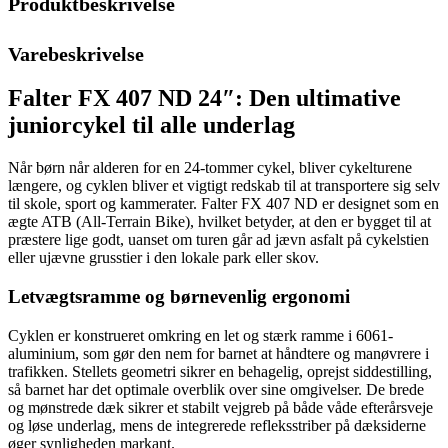
Produktbeskrivelse
Varebeskrivelse
Falter FX 407 ND 24″: Den ultimative
juniorcykel til alle underlag
Når børn når alderen for en 24-tommer cykel, bliver cykelturene
længere, og cyklen bliver et vigtigt redskab til at transportere sig selv
til skole, sport og kammerater. Falter FX 407 ND er designet som en
ægte ATB (All-Terrain Bike), hvilket betyder, at den er bygget til at
præstere lige godt, uanset om turen går ad jævn asfalt på cykelstien
eller ujævne grusstier i den lokale park eller skov.
Letvægtsramme og børnevenlig ergonomi
Cyklen er konstrueret omkring en let og stærk ramme i 6061-
aluminium, som gør den nem for barnet at håndtere og manøvrere i
trafikken. Stellets geometri sikrer en behagelig, oprejst siddestilling,
så barnet har det optimale overblik over sine omgivelser. De brede
og mønstrede dæk sikrer et stabilt vejgreb på både våde efterårsveje
og løse underlag, mens de integrerede refleksstriber på dæksiderne
øger synligheden markant.