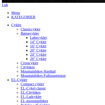
Alle ophavsrettigheder
Vinding Cykelcenter Aps
2025
Luk
Menu
KATEGORIER
Cykler
Classiccykler
Børnecykler
Løbecykler
14″ Cykler
16″ Cykler
20″ Cykler
24″ Cykler
26″ Cykler
Crosscykler
Citybikes
Mountainbikes Hardtail
Mountainbikes Fullsuspension
EL-Cykler
Compact cykler
EL-Cykel classic
EL-Citybikes
EL-Ladcykler
EL-mountainbikes