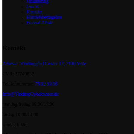
Finansering
Om os
Kontakt
Handelsbetingelser
Fortryd Aftale
Kontakt
Adresse
:
Vindinggård Center 17, 7100 Vejle
CVR: 37740632
Telefonnummer:
75 82 03 06
Info@VindingCykelcenter.dk
mandag/fredag 09:00/17:00
lørdag 10:00/13:00
søndag lukket