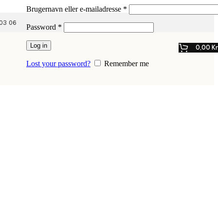
Påkrævet
Brugernavn eller e-mailadresse
*
03 06
Påkrævet
Password
*
Log in
0,00
Kr
Lost your password?
Remember me