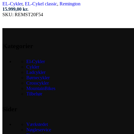
EL-Cykler
,
EL-Cykel classic
,
Remington
15.999,00
kr.
SKU:
REMST20F54
Kategorier
El-Cykler
Cykler
Ladcykler
Børnecykler
Crosscykler
MountainBikes
Tilbehør
Sider
Værkstedet
Nøgleservice