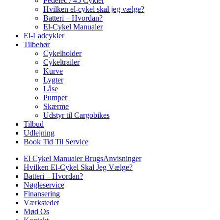
Pedelec / 45 Cykler
Hvilken el-cykel skal jeg vælge?
Batteri – Hvordan?
El-Cykel Manualer
El-Ladcykler
Tilbehør
Cykelholder
Cykeltrailer
Kurve
Lygter
Låse
Pumper
Skærme
Udstyr til Cargobikes
Tilbud
Udlejning
Book Tid Til Service
El Cykel Manualer BrugsAnvisninger
Hvilken El-Cykel Skal Jeg Vælge?
Batteri – Hvordan?
Nøgleservice
Finansering
Værkstedet
Mød Os