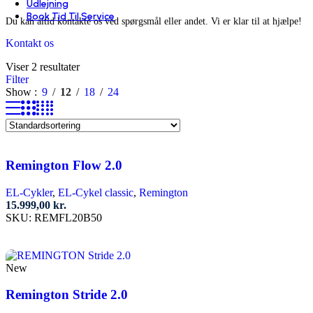
Udlejning
Book Tid Til Service
Du kan altid kontakte os ved spørgsmål eller andet. Vi er klar til at hjælpe!
Kontakt os
Viser 2 resultater
Filter
Show
9
12
18
24
Remington Flow 2.0
EL-Cykler
,
EL-Cykel classic
,
Remington
15.999,00
kr.
SKU:
REMFL20B50
New
Remington Stride 2.0