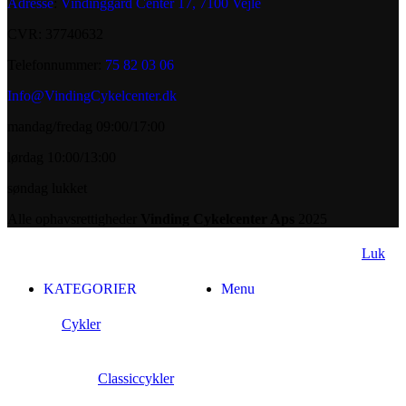
Adresse
:
Vindinggård Center 17, 7100 Vejle
CVR: 37740632
Telefonnummer:
75 82 03 06
Info@VindingCykelcenter.dk
mandag/fredag 09:00/17:00
lørdag 10:00/13:00
søndag lukket
Alle ophavsrettigheder
Vinding Cykelcenter Aps
2025
Luk
KATEGORIER
Menu
Cykler
Classiccykler