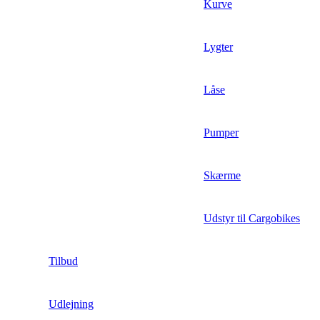
Kurve
Lygter
Låse
Pumper
Skærme
Udstyr til Cargobikes
Tilbud
Udlejning