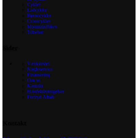
Cykler
Ladcykler
Børnecykler
Crosscykler
MountainBikes
Tilbehør
Sider
Værkstedet
Nøgleservice
Finansering
Om os
Kontakt
Handelsbetingelser
Fortryd Aftale
Kontakt