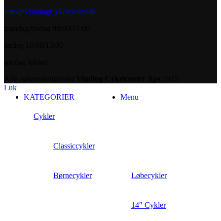
Info@VindingCykelcenter.dk
mandag/fredag 09:00/17:00
lørdag 10:00/13:00
søndag lukket
Alle ophavsrettigheder
Vinding Cykelcenter Aps
2025
Luk
KATEGORIER
Menu
Cykler
Classiccykler
Børnecykler
Løbecykler
14″ Cykler