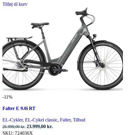
Tilføj til kurv
-11%
Falter E 9.0i RT
EL-Cykler
,
EL-Cykel classic
,
Falter
,
Tilbud
Den
Den
23.999,00
kr.
26.999,00
kr.
oprindelige
aktuelle
SKU:
724036X