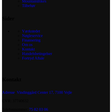
MountainBikes
Tilbehør
Sider
Værkstedet
Nøgleservice
Finansering
Om os
Kontakt
Handelsbetingelser
Fortryd Aftale
Kontakt
Adresse
:
Vindinggård Center 17, 7100 Vejle
CVR: 37740632
Telefonnummer:
75 82 03 06