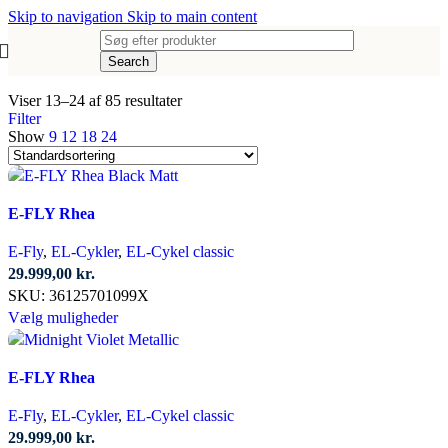
Skip to navigation
Skip to main content
Search
Viser 13–24 af 85 resultater
Filter
Show
9
12
18
24
E-FLY Rhea
E-Fly
,
EL-Cykler
,
EL-Cykel classic
29.999,00
kr.
SKU:
36125701099X
Dette
Vælg muligheder
vare
har
E-FLY Rhea
flere
varianter.
E-Fly
,
EL-Cykler
,
EL-Cykel classic
Mulighederne
29.999,00
kr.