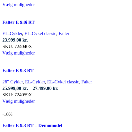
pris
Dette
pris
Vælg muligheder
var:
vare
er:
26.999,00 kr..
har
23.999,00 kr..
Falter E 9.0i RT
flere
varianter.
EL-Cykler
,
EL-Cykel classic
,
Falter
Mulighederne
23.999,00
kr.
kan
SKU:
724040X
vælges
Dette
Vælg muligheder
på
vare
varesiden
har
Falter E 9.3 RT
flere
varianter.
26" Cykler
,
EL-Cykler
,
EL-Cykel classic
,
Falter
Mulighederne
Prisinterval:
25.999,00
kr.
–
27.499,00
kr.
kan
25.999,00 kr.
SKU:
724059X
vælges
Dette
til
Vælg muligheder
på
vare
27.499,00 kr.
varesiden
har
-16%
flere
Falter E 9.3 RT – Demomodel
varianter.