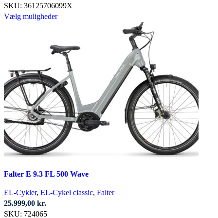
kan
SKU:
36125706099X
vælges
Dette
Vælg muligheder
på
vare
varesiden
har
flere
varianter.
Mulighederne
kan
vælges
på
varesiden
Falter E 9.3 FL 500 Wave
EL-Cykler
,
EL-Cykel classic
,
Falter
25.999,00
kr.
SKU:
724065