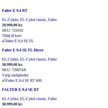
var:
er:
30.999,00 kr..
24.998,00 kr..
Falter E 9.4 RT
EL-Cykler
,
EL-Cykel classic
,
Falter
28.999,00
kr.
SKU:
724102
Tilføj til kurv
Falter E 9.4 SE FL Herre
EL-Cykler
,
EL-Cykel classic
,
Falter
30.999,00
kr.
SKU:
726074X
Dette
Vælg muligheder
vare
har
FALTER E 9.4 SE RT
flere
varianter.
EL-Cykler
,
EL-Cykel classic
,
Falter
Mulighederne
30.999,00
kr.
kan