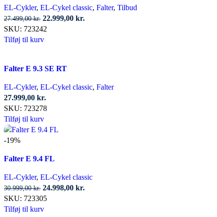
Mulighederne
EL-Cykler
,
EL-Cykel classic
,
Falter
,
Tilbud
kan
Den
Den
22.999,00
kr.
27.499,00
kr.
vælges
oprindelige
aktuelle
SKU:
723242
på
pris
pris
Tilføj til kurv
varesiden
var:
er:
27.499,00 kr..
22.999,00 kr..
Falter E 9.3 SE RT
EL-Cykler
,
EL-Cykel classic
,
Falter
27.999,00
kr.
SKU:
723278
Tilføj til kurv
-19%
Falter E 9.4 FL
EL-Cykler
,
EL-Cykel classic
Den
Den
24.998,00
kr.
30.999,00
kr.
oprindelige
aktuelle
SKU:
723305
pris
pris
Tilføj til kurv