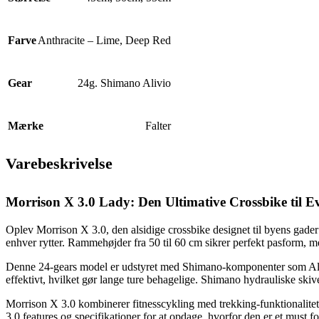
Farve
Anthracite – Lime
,
Deep Red
Gear
24g. Shimano Alivio
Mærke
Falter
Varebeskrivelse
Morrison X 3.0 Lady: Den Ultimative Crossbike til E
Oplev Morrison X 3.0, den alsidige crossbike designet til byens gade
enhver rytter. Rammehøjder fra 50 til 60 cm sikrer perfekt pasform,
Denne 24-gears model er udstyret med Shimano-komponenter som Alivi
effektivt, hvilket gør lange ture behagelige. Shimano hydrauliske ski
Morrison X 3.0 kombinerer fitnesscykling med trekking-funktionalitet,
3.0 features og specifikationer for at opdage, hvorfor den er et must f