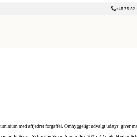
+45 75 82 
 aluminium med affjedret forgaffel. Omhyggeligt udvalgt udstyr giver ma
nav og lygtesæt. Schwalbe Smart Sam reflex 700 x 42 dæk. Hydraulisk