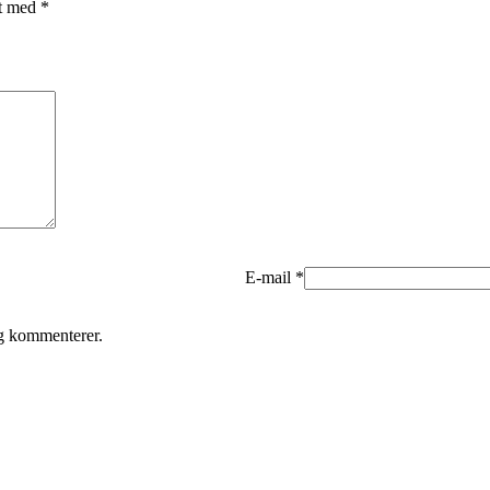
et med
*
E-mail
*
eg kommenterer.