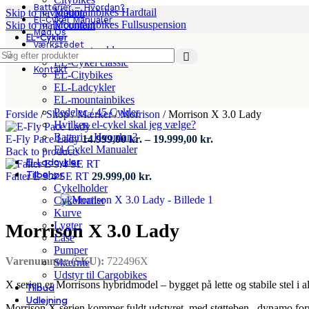
Batterier – Hvordan?
Mountainbikes Hardtail
Skip to navigation
El-Cykel Manualer
Mountainbikes Fullsuspension
Skip to main content
Mød Os
EL-Cykler
Værkstedet
Compact cykler
App
EL-Cykel classic
Kontakt
EL-Citybikes
EL-Ladcykler
EL-mountainbikes
Pedelec / 45 Cykler
Forside
/
Shop
/
Mærker
/
Morrison
/
Morrison X 3.0 Lady
Hvilken el-cykel skal jeg vælge?
Batteri – Hvordan?
Prisinterval:
E-Fly Pace Lady
14.999,00
kr.
–
19.999,00
kr.
El-Cykel Manualer
14.999,00 kr.
Back to products
El-Ladcykler
til
Tilbehør
19.999,00 kr.
Falter E 9.4 SE RT
29.999,00
kr.
Cykelholder
Cykeltrailer
Kurve
Lygter
Morrison X 3.0 Lady
Låse
Pumper
Varenummer (SKU):
722496X
Skærme
Udstyr til Cargobikes
X serien er Morrisons hybridmodel – bygget på lette og stabile stel i
Tilbud
Udlejning
Morrison X serien kommer fuldt udstyret med støtteben , dynamo for