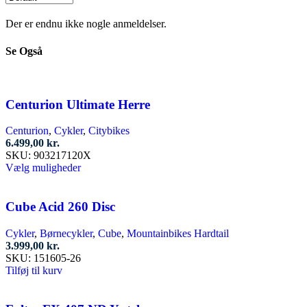
Der er endnu ikke nogle anmeldelser.
Se Også
Centurion Ultimate Herre
Centurion
,
Cykler
,
Citybikes
6.499,00
kr.
SKU:
903217120X
Dette
Vælg muligheder
vare
har
flere
Cube Acid 260 Disc
varianter.
Mulighederne
Cykler
,
Børnecykler
,
Cube
,
Mountainbikes Hardtail
kan
3.999,00
kr.
vælges
SKU:
151605-26
på
Tilføj til kurv
varesiden