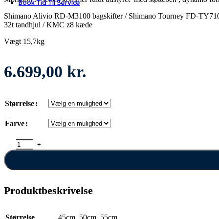
Book Tid Til Service
Shimano Alivio RD-M3100 bagskifter / Shimano Tourney FD-TY710 
32t tandhjul / KMC z8 kæde
Vægt 15,7kg
6.699,00
kr.
Størrelse
Farve
Morrison X 3.0 Lady antal
Produktbeskrivelse
Størrelse
45cm
,
50cm
,
55cm