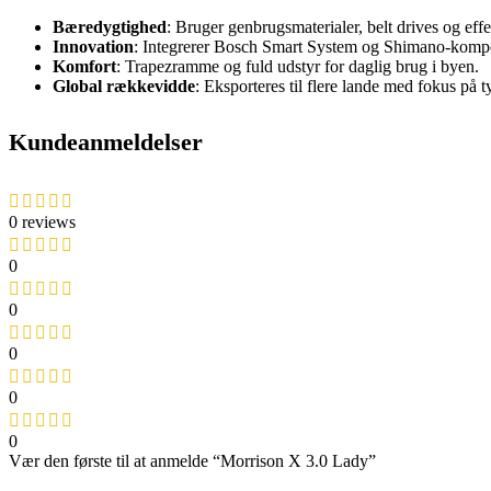
Bæredygtighed
: Bruger genbrugsmaterialer, belt drives og effek
Innovation
: Integrerer Bosch Smart System og Shimano-kompone
Komfort
: Trapezramme og fuld udstyr for daglig brug i byen.
Global rækkevidde
: Eksporteres til flere lande med fokus på 
Kundeanmeldelser
0 reviews
0
0
0
0
0
Vær den første til at anmelde “Morrison X 3.0 Lady”