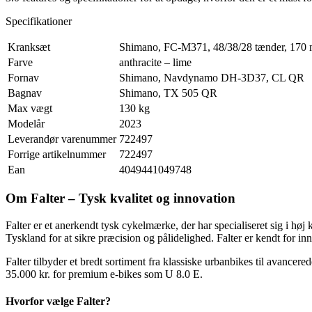
Specifikationer
Kranksæt
Shimano, FC-M371, 48/38/28 tænder, 170
Farve
anthracite – lime
Fornav
Shimano, Navdynamo DH-3D37, CL QR
Bagnav
Shimano, TX 505 QR
Max vægt
130 kg
Modelår
2023
Leverandør varenummer
722497
Forrige artikelnummer
722497
Ean
4049441049748
Om Falter – Tysk kvalitet og innovation
Falter er et anerkendt tysk cykelmærke, der har specialiseret sig i h
Tyskland for at sikre præcision og pålidelighed. Falter er kendt for i
Falter tilbyder et bredt sortiment fra klassiske urbanbikes til avancered
35.000 kr. for premium e-bikes som U 8.0 E.
Hvorfor vælge Falter?