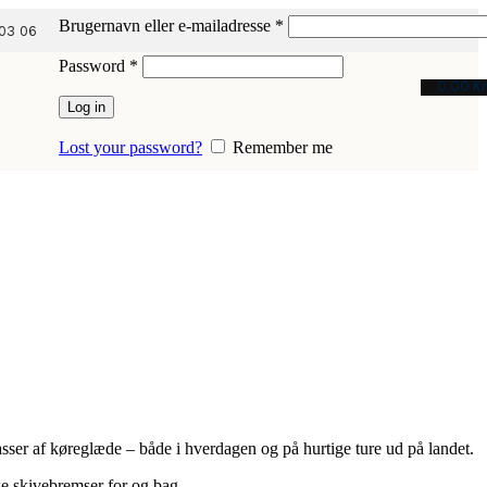
Påkrævet
Brugernavn eller e-mailadresse
*
03 06
Påkrævet
Password
*
0,00
Kr
Log in
Lost your password?
Remember me
sser af køreglæde – både i hverdagen og på hurtige ture ud på landet.
e skivebremser for og bag.