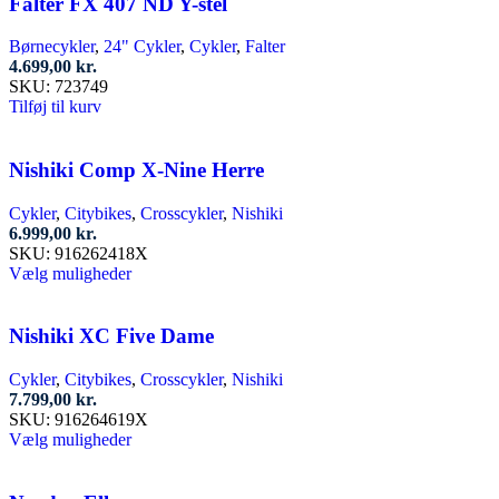
Falter FX 407 ND Y-stel
Børnecykler
,
24" Cykler
,
Cykler
,
Falter
4.699,00
kr.
SKU:
723749
Tilføj til kurv
Nishiki Comp X-Nine Herre
Cykler
,
Citybikes
,
Crosscykler
,
Nishiki
6.999,00
kr.
SKU:
916262418X
Dette
Vælg muligheder
vare
har
flere
Nishiki XC Five Dame
varianter.
Mulighederne
Cykler
,
Citybikes
,
Crosscykler
,
Nishiki
kan
7.799,00
kr.
vælges
SKU:
916264619X
på
Dette
Vælg muligheder
varesiden
vare
har
flere