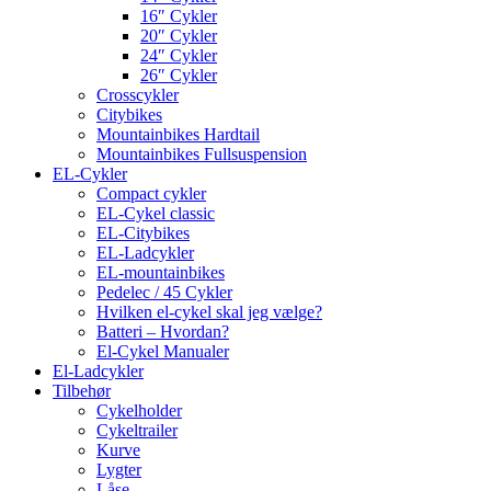
16″ Cykler
20″ Cykler
24″ Cykler
26″ Cykler
Crosscykler
Citybikes
Mountainbikes Hardtail
Mountainbikes Fullsuspension
EL-Cykler
Compact cykler
EL-Cykel classic
EL-Citybikes
EL-Ladcykler
EL-mountainbikes
Pedelec / 45 Cykler
Hvilken el-cykel skal jeg vælge?
Batteri – Hvordan?
El-Cykel Manualer
El-Ladcykler
Tilbehør
Cykelholder
Cykeltrailer
Kurve
Lygter
Låse