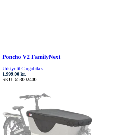
Poncho V2 FamilyNext
Udstyr til Cargobikes
1.999,00
kr.
SKU:
653002400
Tilføj til kurv