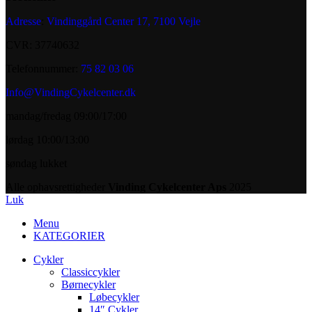
Adresse
:
Vindinggård Center 17, 7100 Vejle
CVR: 37740632
Telefonnummer:
75 82 03 06
Info@VindingCykelcenter.dk
mandag/fredag 09:00/17:00
lørdag 10:00/13:00
søndag lukket
Alle ophavsrettigheder
Vinding Cykelcenter Aps
2025
Luk
Menu
KATEGORIER
Cykler
Classiccykler
Børnecykler
Løbecykler
14″ Cykler