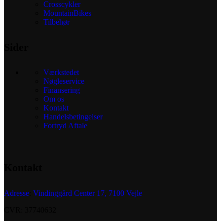
Crosscykler
MountainBikes
Tilbehør
Sider
Værkstedet
Nøgleservice
Finansering
Om os
Kontakt
Handelsbetingelser
Fortryd Aftale
Kontakt
Adresse
:
Vindinggård Center 17, 7100 Vejle
CVR: 37740632