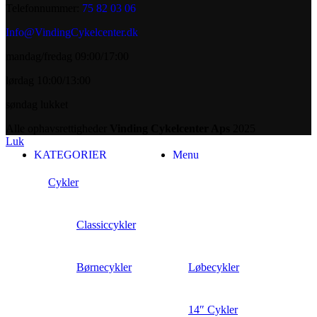
Telefonnummer:
75 82 03 06
Info@VindingCykelcenter.dk
mandag/fredag 09:00/17:00
lørdag 10:00/13:00
søndag lukket
Alle ophavsrettigheder
Vinding Cykelcenter Aps
2025
Luk
KATEGORIER
Menu
Cykler
Classiccykler
Børnecykler
Løbecykler
14″ Cykler