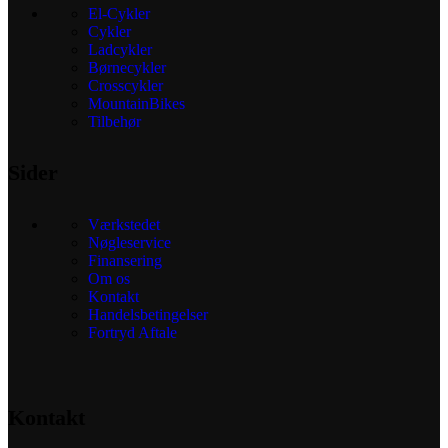
El-Cykler
Cykler
Ladcykler
Børnecykler
Crosscykler
MountainBikes
Tilbehør
Sider
Værkstedet
Nøgleservice
Finansering
Om os
Kontakt
Handelsbetingelser
Fortryd Aftale
Kontakt