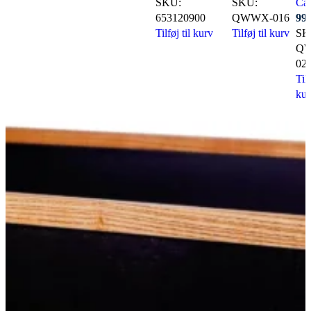
SKU:
SKU:
Car
653120900
QWWX-016
99
Tilføj til kurv
Tilføj til kurv
SK
Q
02
Tilf
kur