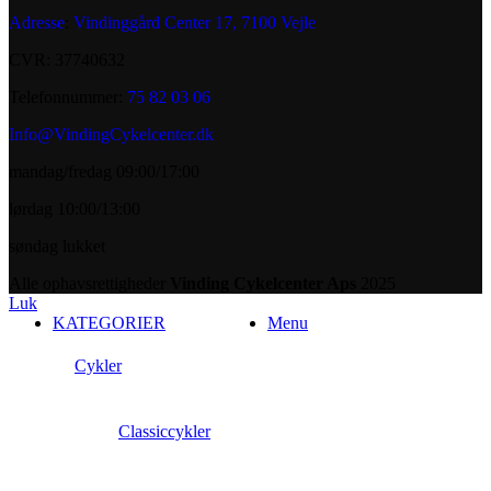
Adresse
:
Vindinggård Center 17, 7100 Vejle
CVR: 37740632
Telefonnummer:
75 82 03 06
Info@VindingCykelcenter.dk
mandag/fredag 09:00/17:00
lørdag 10:00/13:00
søndag lukket
Alle ophavsrettigheder
Vinding Cykelcenter Aps
2025
Luk
KATEGORIER
Menu
Cykler
Classiccykler