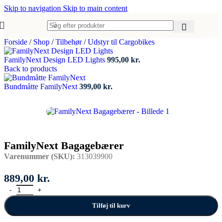
Skip to navigation
Skip to main content
Forside
/
Shop
/
Tilbehør
/
Udstyr til Cargobikes
FamilyNext Design LED Lights
995,00
kr.
Back to products
Bundmåtte FamilyNext
399,00
kr.
FamilyNext Bagagebærer
Varenummer (SKU):
313039900
889,00
kr.
FamilyNext Bagagebærer antal
Tilføj til kurv