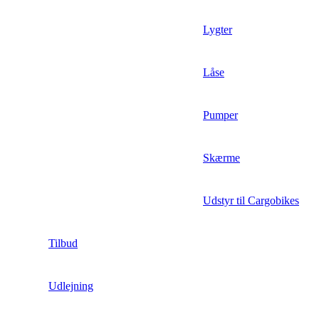
Lygter
Låse
Pumper
Skærme
Udstyr til Cargobikes
Tilbud
Udlejning