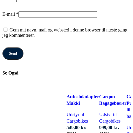
E-mail
*
Gem mit navn, mail og websted i denne browser til næste gang
jeg kommenterer.
Se Også
Autostoladapter
Carqon
Ca
Makki
Bagagebærer
Pu
til
Udstyr til
Udstyr til
bæ
Cargobikes
Cargobikes
549,00
kr.
999,00
kr.
Uds