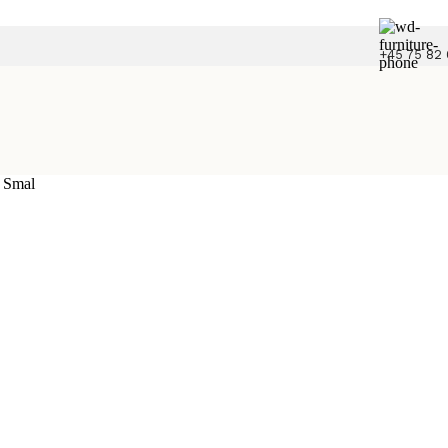
+45 75 82 
 Smal