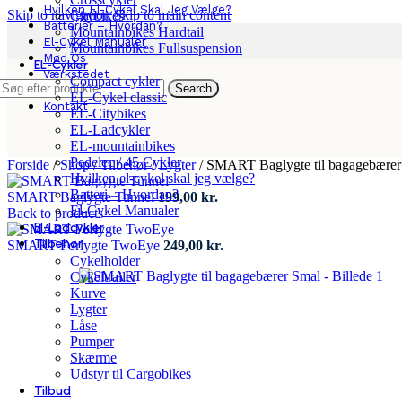
Hvilken El-Cykel Skal Jeg Vælge?
Skip to navigation
Skip to main content
Citybikes
Batterier – Hvordan?
Mountainbikes Hardtail
El-Cykel Manualer
Mountainbikes Fullsuspension
Mød Os
EL-Cykler
Værkstedet
Compact cykler
Search
App
EL-Cykel classic
Kontakt
EL-Citybikes
EL-Ladcykler
EL-mountainbikes
Pedelec / 45 Cykler
Forside
/
Shop
/
Tilbehør
/
Lygter
/
SMART Baglygte til bagagebærer
Hvilken el-cykel skal jeg vælge?
Batteri – Hvordan?
SMART Baglygte Tunnel
199,00
kr.
El-Cykel Manualer
Back to products
El-Ladcykler
Tilbehør
SMART Forlygte TwoEye
249,00
kr.
Cykelholder
Cykeltrailer
Kurve
Lygter
Låse
Pumper
Skærme
Udstyr til Cargobikes
Tilbud