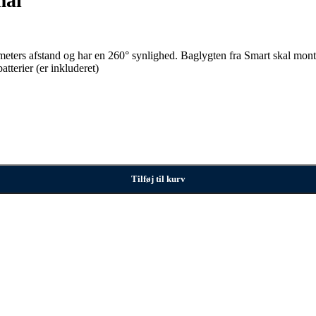
mal
0 meters afstand og har en 260° synlighed. Baglygten fra Smart skal m
tterier (er inkluderet)
Tilføj til kurv