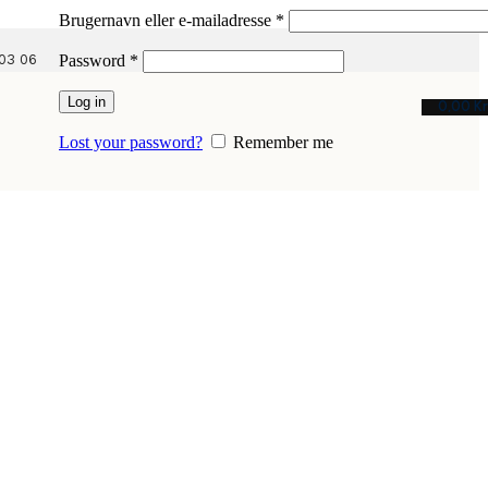
Påkrævet
Brugernavn eller e-mailadresse
*
Påkrævet
03 06
Password
*
Log in
0,00
Kr
Lost your password?
Remember me