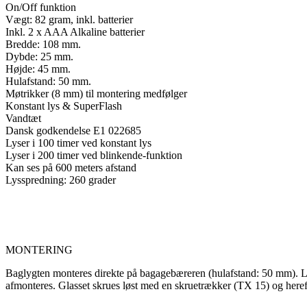
On/Off funktion
Vægt: 82 gram, inkl. batterier
Inkl. 2 x AAA Alkaline batterier
Bredde: 108 mm.
Dybde: 25 mm.
Højde: 45 mm.
Hulafstand: 50 mm.
Møtrikker (8 mm) til montering medfølger
Konstant lys & SuperFlash
Vandtæt
Dansk godkendelse E1 022685
Lyser i 100 timer ved konstant lys
Lyser i 200 timer ved blinkende-funktion
Kan ses på 600 meters afstand
Lysspredning: 260 grader
MONTERING
Baglygten monteres direkte på bagagebæreren (hulafstand: 50 mm). Lyg
afmonteres. Glasset skrues løst med en skruetrækker (TX 15) og herefter