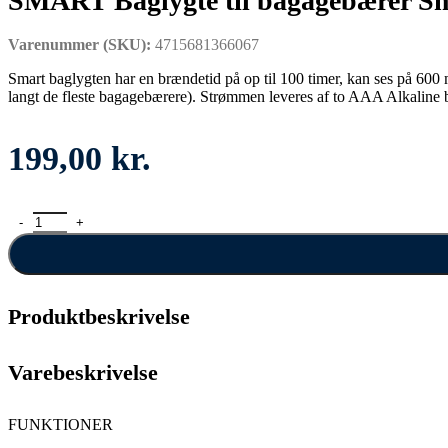
SMART Baglygte til bagagebærer S
Varenummer (SKU):
4715681366067
Smart baglygten har en brændetid på op til 100 timer, kan ses på 60
langt de fleste bagagebærere). Strømmen leveres af to AAA Alkaline ba
199,00
kr.
SMART Baglygte til bagagebærer Smal antal
Produktbeskrivelse
Varebeskrivelse
FUNKTIONER